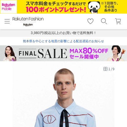
menu
home
search
favorite_border
shopping_cart
lock_outline
メニュー
トップ
検索
お気に入り
カート
ログイン
3,980円(税込)以上のお買い物で送料無料！
熊本県を中心とする地震の影響による配送遅延のお知らせ
1
/
9