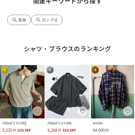
関連キーワードから探す
search
search
長袖
ロング丈
シャツ・ブラウス
のランキング
1
2
3
FREAK’S STORE
FREAK’S STORE
KHOKI
5,335
6,208
64,900
円
11
%
OFF
円
31
%
OFF
円