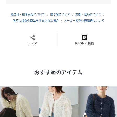
■コーディネート
着丈はパンツでもスカートでも着やすいようになっていま
発送日・在庫表記について
置き配について
交換・返品について
す。
同時に複数の商品を注文された場合
メーカー希望小売価格について
カジュアルにもきちんときれいめにもコーディネートしてい
ただけます。
■お問い合わせ品番：316-21-1019
シェア
ROOMに投稿
-------------------------------------
生地の厚み：中間
伸縮性：有
おすすめのアイテム
透け感：オフホワイト有
光沢感：無
水洗い：可
-------------------------------------
※撮影環境により商品の色味が異なって見える場合がござい
ます。商品のお色味は、物撮り画像をご参考にしてくださ
い。