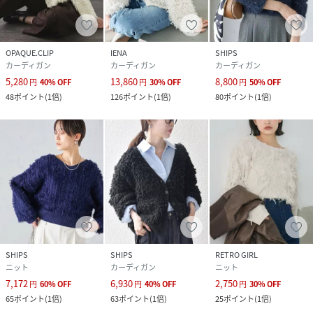
※末永く愛用頂く為に、アテンションタグを必ずご確認の
上、着用又はお取り扱いください。
OPAQUE.CLIP
IENA
SHIPS
※画像の商品はサンプルです。
カーディガン
カーディガン
カーディガン
実際の商品と仕様、加工、サイズが若干異なる場合がござい
5,280
13,860
8,800
円
40
%
OFF
円
30
%
OFF
円
50
%
OFF
ます。
48
ポイント
(
1倍
)
126
ポイント
(
1倍
)
80
ポイント
(
1倍
)
オフホワイト：162cmB78W59H84着用サイズ：ONESIZE
ネイビー：162cmB78W59H84着用サイズ：ONESIZE
性別タイプ
レディース
原産国
中国
素材
コットン100%
サイズ
ONE SIZE
SHIPS
SHIPS
RETRO GIRL
ニット
カーディガン
ニット
7,172
6,930
2,750
品番
NK1429_316211019
円
60
%
OFF
円
40
%
OFF
円
30
%
OFF
(
316211019-05-99 NK1429
)
65
ポイント
(
1倍
)
63
ポイント
(
1倍
)
25
ポイント
(
1倍
)