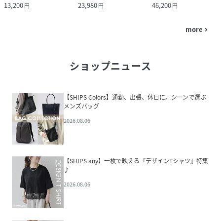
13,200
23,980
46,200
円
円
円
more
navigate_next
ショップニュース
【SHIPS Colors】通勤、出張、休日に。シーンで選ぶ
メンズバッグ
2026.08.06
【SHIPS any】一枚で映える『デザインTシャツ』特集
♪
2026.08.06