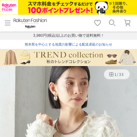
menu
home
search
favorite_border
shopping_cart
lock_outline
メニュー
トップ
検索
お気に入り
カート
ログイン
3,980円(税込)以上のお買い物で送料無料！
熊本県を中心とする地震の影響による配送遅延のお知らせ
1
/
33