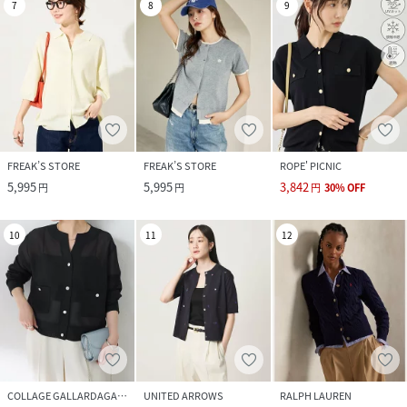
7
8
9
FREAK’S STORE
FREAK’S STORE
ROPE' PICNIC
5,995
5,995
3,842
円
円
円
30
%
OFF
10
11
12
COLLAGE GALLARDAGALANTE
UNITED ARROWS
RALPH LAUREN