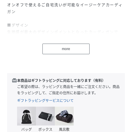
オンオフで使えるご自宅洗いが可能なイージーケアカーディ
ガン
■デザイン
生地感が最大のデザインポイントとなったカーディガンで
す。
気太りしないような、大きすぎず程よいサイズ感になってい
more
ます。
■素材
COTTON擬麻糸を、FUR見えのループ編みにしたニットらし
い素材です。
redeem
本商品はギフトラッピングに対応しております（有料）
ループ編みのインパクトがありつつ部分的に透け感もあり、
ご希望の際は、ラッピングと商品を一緒にご注文ください。商品
見た目もタッチもとても軽さと清涼感があります。
をラッピングして、ご指定の住所にお届けします。
盛夏も愛用して頂けるようなSUMMERFURカーデになってい
ギフトラッピングサービスについて
ます。
擬麻糸とは・・・綿糸を多本撚り合わせ、特殊技術で麻の様
なシャリ味が出る加工を施し、軽やかに仕上げた糸。
バッグ
ボックス
風呂敷