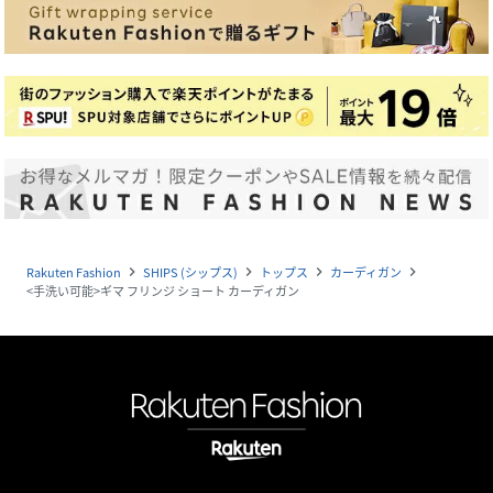
Rakuten Fashion
SHIPS (シップス)
トップス
カーディガン
navigate_next
navigate_next
navigate_next
navigate_next
<手洗い可能>ギマ フリンジ ショート カーディガン