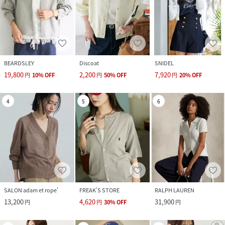
BEARDSLEY
Discoat
SNIDEL
19,800
2,200
7,920
円
10
%
OFF
円
50
%
OFF
円
20
%
OFF
4
5
6
SALON adam et rope'
FREAK’S STORE
RALPH LAUREN
13,200
4,620
31,900
円
円
30
%
OFF
円