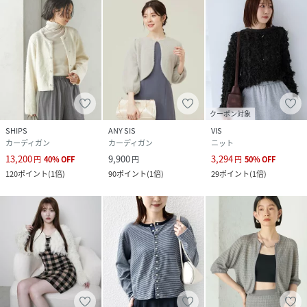
クーポン対象
SHIPS
ANY SIS
VIS
カーディガン
カーディガン
ニット
13,200
9,900
3,294
円
40
%
OFF
円
円
50
%
OFF
120
ポイント
(
1倍
)
90
ポイント
(
1倍
)
29
ポイント
(
1倍
)