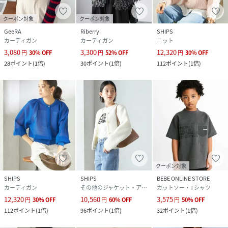
クーポン対象
クーポン対象
GeeRA
Riberry
SHIPS
カーディガン
カーディガン
ニット
3,080
3,300
12,320
円
30
%
OFF
円
52
%
OFF
円
30
%
OFF
28
ポイント
(
1倍
)
30
ポイント
(
1倍
)
112
ポイント
(
1倍
)
クーポン対象
SHIPS
SHIPS
BEBE ONLINE STORE
カーディガン
その他のジャケット・アウター
カットソー・Tシャツ
12,320
10,560
3,575
円
30
%
OFF
円
60
%
OFF
円
50
%
OFF
112
ポイント
(
1倍
)
96
ポイント
(
1倍
)
32
ポイント
(
1倍
)