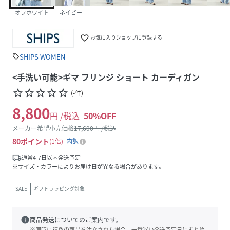
オフホワイト
ネイビー
favorite_border
お気に入りショップに登録する
SHIPS WOMEN
sell
<手洗い可能>ギマ フリンジ ショート カーディガン
star_border
star_border
star_border
star_border
star_border
(
-
件
)
8,800
円 /税込
50
%OFF
メーカー希望小売価格
17,600
円 /税込
80
ポイント
1倍
内訳
local_shipping
通常4-7日以内発送予定
※サイズ・カラーによりお届け日が異なる場合があります。
SALE
ギフトラッピング対象
info
商品発送についてのご案内です。
※同時に複数の商品を注文された場合、一番遅い発送予定日にまとめ