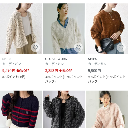
SHIPS
GLOBAL WORK
SHIPS
カーディガン
カーディガン
カーディガン
9,570
3,353
9,900
円
40
%
OFF
円
44
%
OFF
円
87
ポイント
(
1倍
)
304
ポイント
(
10%ポイント
900
ポイント
(
10%ポイント
バック
)
バック
)