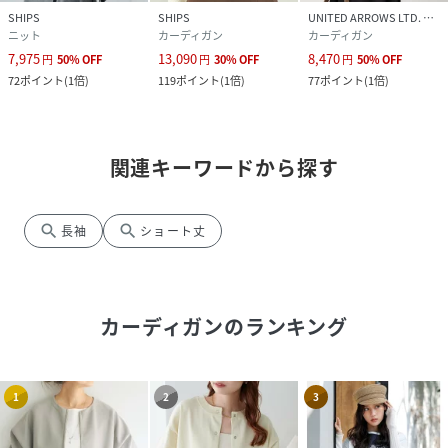
SHIPS
SHIPS
UNITED ARROWS LTD. OUTLET
ニット
カーディガン
カーディガン
7,975
13,090
8,470
円
50
%
OFF
円
30
%
OFF
円
50
%
OFF
72
ポイント
(
1倍
)
119
ポイント
(
1倍
)
77
ポイント
(
1倍
)
関連キーワードから探す
search
search
長袖
ショート丈
カーディガン
のランキング
1
2
3