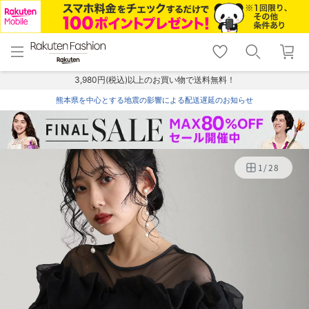
menu
home
search
favorite_border
shopping_cart
lock_outline
メニュー
トップ
検索
お気に入り
カート
ログイン
3,980円(税込)以上のお買い物で送料無料！
熊本県を中心とする地震の影響による配送遅延のお知らせ
1
/
28