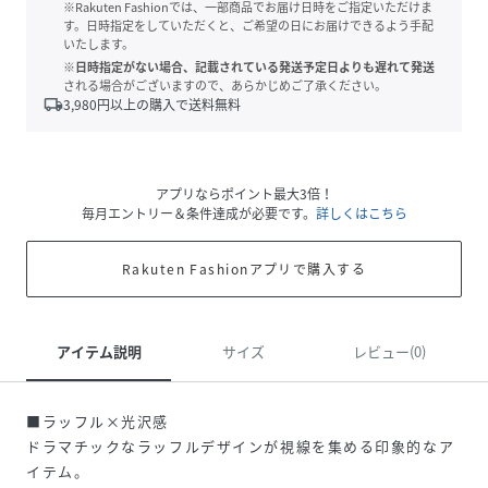
※Rakuten Fashionでは、一部商品でお届け日時をご指定いただけま
す。日時指定をしていただくと、ご希望の日にお届けできるよう手配
いたします。
※日時指定がない場合、記載されている発送予定日よりも遅れて発送
される場合がございますので、あらかじめご了承ください。
local_shipping
3,980
円以上の購入で送料無料
アプリならポイント最大3倍！
毎月エントリー＆条件達成が必要です。
詳しくはこちら
Rakuten Fashionアプリで購入する
アイテム説明
サイズ
レビュー(0)
■ラッフル×光沢感
ドラマチックなラッフルデザインが視線を集める印象的なア
イテム。