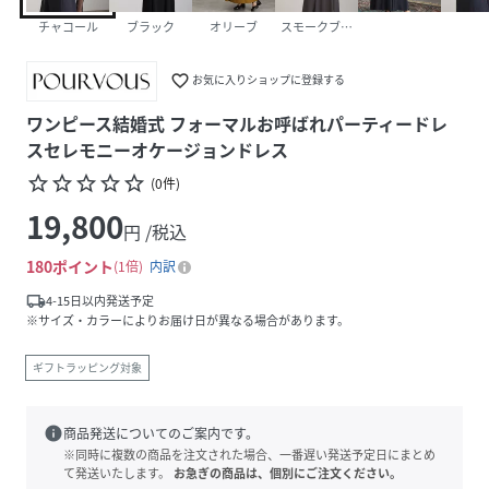
チャコール
ブラック
オリーブ
スモークブラウン
favorite_border
お気に入りショップに登録する
ワンピース結婚式 フォーマルお呼ばれパーティードレ
スセレモニーオケージョンドレス
star_border
star_border
star_border
star_border
star_border
(
0
件
)
19,800
円 /税込
180
ポイント
1倍
内訳
local_shipping
4-15日以内発送予定
※サイズ・カラーによりお届け日が異なる場合があります。
ギフトラッピング対象
info
商品発送についてのご案内です。
※同時に複数の商品を注文された場合、一番遅い発送予定日にまとめ
て発送いたします。
お急ぎの商品は、個別にご注文ください。