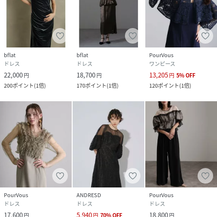
bflat
bflat
PourVous
ドレス
ドレス
ワンピース
22,000
18,700
13,205
円
円
円
5
%
OFF
200
ポイント
(
1倍
)
170
ポイント
(
1倍
)
120
ポイント
(
1倍
)
PourVous
ANDRESD
PourVous
ドレス
ドレス
ドレス
17,600
5,940
18,800
円
円
70
%
OFF
円