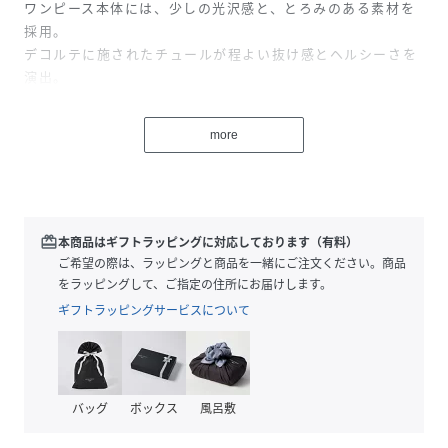
ワンピース本体には、少しの光沢感と、とろみのある素材を
採用。
デコルテに施されたチュールが程よい抜け感とヘルシーさを
演出。
存在感のあるドレスで、特別なパーティーなどにおすすめの1
枚です。
more
■ラッフルで彩るフェミニンなデザイン
体型カバーポイント：【二の腕】【ヒップ】【肩】【ウエス
ト】【脚】
ランダムな摘まみを加えたラッフルが動きと立体感をプラ
redeem
本商品はギフトラッピングに対応しております（有料）
ス。
ご希望の際は、ラッピングと商品を一緒にご注文ください。商品
透け感のあるチュールでデコルテをすっきり見せ、洗練され
をラッピングして、ご指定の住所にお届けします。
た印象に。
ギフトラッピングサービスについて
■軽やかに揺れるスカートライン
柔らかい素材感が魅力のスカートが動くたびに美しいドレー
プラインを作ってくれます。
バッグ
ボックス
風呂敷
■おすすめ着用シーン