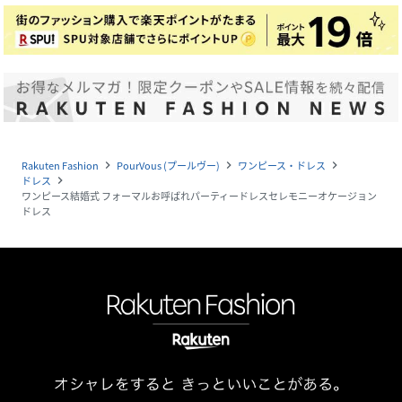
Rakuten Fashion
PourVous (プールヴー)
ワンピース・ドレス
navigate_next
navigate_next
navigate_next
ドレス
navigate_next
ワンピース結婚式 フォーマルお呼ばれパーティードレスセレモニーオケージョン
ドレス