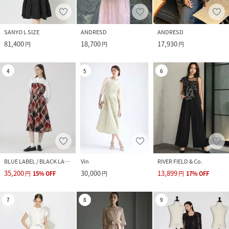
SANYO L SIZE
ANDRESD
ANDRESD
81,400
18,700
17,930
円
円
円
4
5
6
BLUE LABEL / BLACK LABEL CRESTBRIDGE
Vin
RIVER FIELD & Co.
35,200
30,000
13,899
円
15
%
OFF
円
円
17
%
OFF
7
8
9