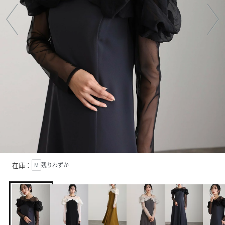
在庫：
M
残りわずか