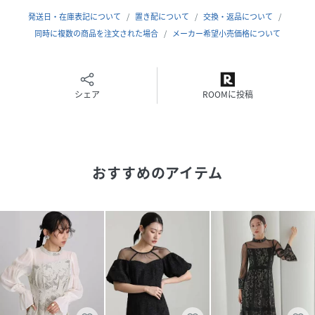
【結婚式】【二次会】【同窓会】【食事会】【セレモニー】
発送日・在庫表記について
置き配について
交換・返品について
【発表会】【デイリー】にご利用いただけます。
同時に複数の商品を注文された場合
メーカー希望小売価格について
■素材：【表地】
ポリエステル100％
シェア
ROOMに投稿
【チュール部分】
ポリエステル100％
【オーガンジー部分】
おすすめのアイテム
ポリエステル100％
【裏地】
ポリエステル100％
■伸縮性：なし
■裏地：あり
■ファスナー：背面あり
※美しいシルエット・デザイン性を重視するため、コンシー
ルファスナーを使用しています。