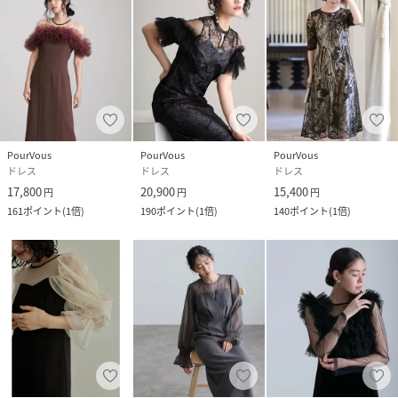
品番
NJ9736_216241978
(
216241978-2110-ZnD-XXT NJ9736
)
PourVous
PourVous
PourVous
ドレス
ドレス
ドレス
17,800
20,900
15,400
円
円
円
161
ポイント
(
1倍
)
190
ポイント
(
1倍
)
140
ポイント
(
1倍
)