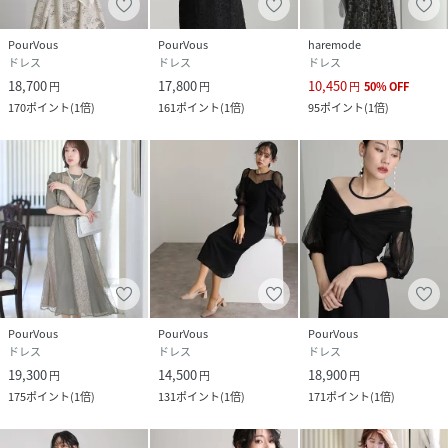
■透け感：あり（一部）
■光沢感：なし
PourVous
PourVous
haremode
■付属品：ボタン×1
ドレス
ドレス
ドレス
H162B75W56H80
18,700
17,800
10,450
円
円
円
50
%
OFF
170
ポイント
(
1倍
)
161
ポイント
(
1倍
)
95
ポイント
(
1倍
)
性別タイプ
レディース
原産国
中国
素材
【表地】
ポリエステル100％
【チュール部分】
ポリエステル100％
【オーガンジー部分】
PourVous
PourVous
PourVous
ポリエステル100％
ドレス
ドレス
ドレス
19,300
14,500
18,900
円
円
円
【裏地】
175
ポイント
(
1倍
)
131
ポイント
(
1倍
)
171
ポイント
(
1倍
)
ポリエステル100％
サイズ
M