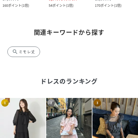
160
ポイント
(
1倍
)
54
ポイント
(
1倍
)
170
ポイント
(
1倍
)
関連キーワードから探す
search
ミモレ丈
ドレス
のランキング
1
2
3