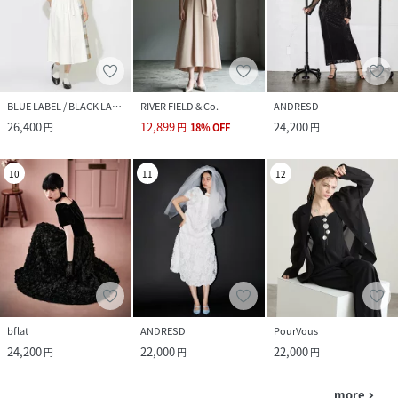
BLUE LABEL / BLACK LABEL CRESTBRIDGE
RIVER FIELD & Co.
ANDRESD
26,400
12,899
24,200
円
円
18
%
OFF
円
10
11
12
bflat
ANDRESD
PourVous
24,200
22,000
22,000
円
円
円
more
navigate_next