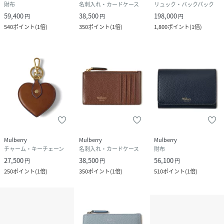
財布
名刺入れ・カードケース
リュック・バックパック
59,400
38,500
198,000
円
円
円
540
ポイント
(
1倍
)
350
ポイント
(
1倍
)
1,800
ポイント
(
1倍
)
Mulberry
Mulberry
Mulberry
チャーム・キーチェーン
名刺入れ・カードケース
財布
27,500
38,500
56,100
円
円
円
250
ポイント
(
1倍
)
350
ポイント
(
1倍
)
510
ポイント
(
1倍
)