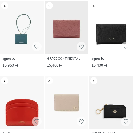
4
5
6
agnes b.
GRACE CONTINENTAL
agnes b.
15,950
15,400
15,400
円
円
円
7
8
9