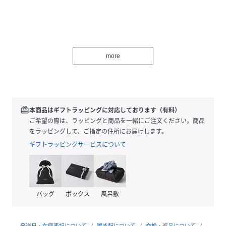
マルベリーロゴの箔押しエンボス加工
more
マルベリーツリーロゴの箔押しエンボス加工
カードポケット4つ
中央にスリップポケット1つ
redeem
本商品はギフトラッピングに対応しております（有料）
ご希望の際は、ラッピングと商品を一緒にご注文ください。商品
をラッピングして、ご指定の住所にお届けします。
ギフトラッピングサービスについて
縦:7.5cm
横:10cm
バッグ
ボックス
風呂敷
性別タイプ
レディース
発送日・在庫表記について
置き配について
交換・返品について