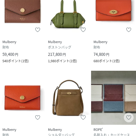
Mulberry
Mulberry
Mulberry
財布
ボストンバッグ
財布
59,400
217,800
74,800
円
円
円
540
ポイント
(
1倍
)
1,980
ポイント
(
1倍
)
680
ポイント
(
1倍
)
Mulberry
Mulberry
ROPE'
財布
ショルダーバッグ
名刺入れ・カードケース