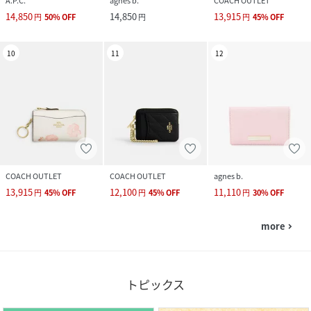
A.P.C.
agnes b.
COACH OUTLET
14,850
14,850
13,915
円
50
%
OFF
円
円
45
%
OFF
10
11
12
COACH OUTLET
COACH OUTLET
agnes b.
13,915
12,100
11,110
円
45
%
OFF
円
45
%
OFF
円
30
%
OFF
more
navigate_next
トピックス