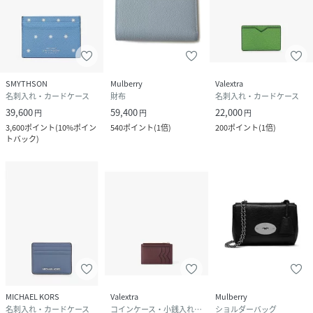
SMYTHSON
Mulberry
Valextra
名刺入れ・カードケース
財布
名刺入れ・カードケース
39,600
59,400
22,000
円
円
円
3,600
ポイント
(
10%ポイン
540
ポイント
(
1倍
)
200
ポイント
(
1倍
)
トバック
)
MICHAEL KORS
Valextra
Mulberry
名刺入れ・カードケース
コインケース・小銭入れ・札入れ
ショルダーバッグ