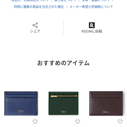
サイズ
F
同時に複数の商品を注文された場合
メーカー希望小売価格について
品番
NJ8333_RL4644
(
RL4644-205D159-159-300 NJ8333
)
シェア
ROOMに投稿
おすすめのアイテム