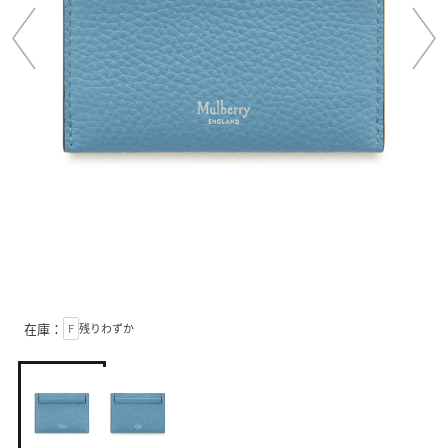
在庫：
F
残りわずか