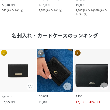
59,400
187,000
19,800
円
円
円
540
ポイント
(
1倍
)
1,700
ポイント
(
1倍
)
1,800
ポイント
(
10%ポイン
トバック
)
名刺入れ・カードケース
のランキング
1
2
3
agnes b.
COACH
A.P.C.
15,950
19,800
17,160
円
円
円
40
%
OFF