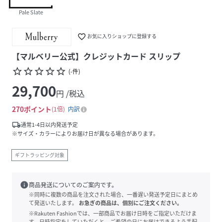
Pale Slate
favorite_border
お気に入りショップに登録する
【マルベリー公式】クレジットカード スリップ
star_border
star_border
star_border
star_border
star_border
(
-
件
)
29,700
円 /税込
270
ポイント
1倍
内訳
local_shipping
通常1-4日以内発送予定
※サイズ・カラーによりお届け日が異なる場合があります。
ギフトラッピング対象
info
商品発送についてのご案内です。
※同時に複数の商品を注文された場合、一番遅い発送予定日にまとめ
て発送いたします。
お急ぎの商品は、個別にご注文ください。
※Rakuten Fashionでは、一部商品でお届け日時をご指定いただけま
す。日時指定をしていただくと、ご希望の日にお届けできるよう手配