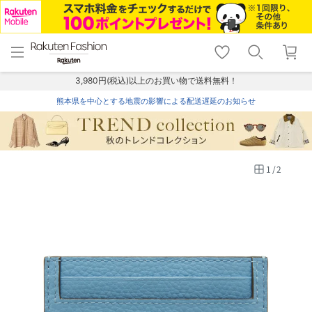
menu
home
search
favorite_border
shopping_cart
lock_outline
メニュー
トップ
検索
お気に入り
カート
ログイン
3,980円(税込)以上のお買い物で送料無料！
熊本県を中心とする地震の影響による配送遅延のお知らせ
1
/
2