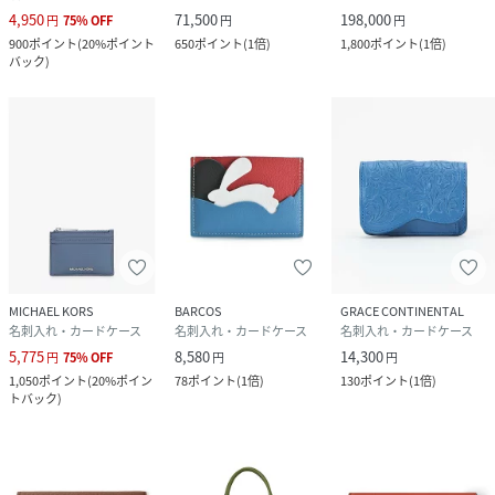
4,950
71,500
198,000
円
75
%
OFF
円
円
900
ポイント
(
20%ポイント
650
ポイント
(
1倍
)
1,800
ポイント
(
1倍
)
バック
)
MICHAEL KORS
BARCOS
GRACE CONTINENTAL
名刺入れ・カードケース
名刺入れ・カードケース
名刺入れ・カードケース
5,775
8,580
14,300
円
75
%
OFF
円
円
1,050
ポイント
(
20%ポイン
78
ポイント
(
1倍
)
130
ポイント
(
1倍
)
トバック
)