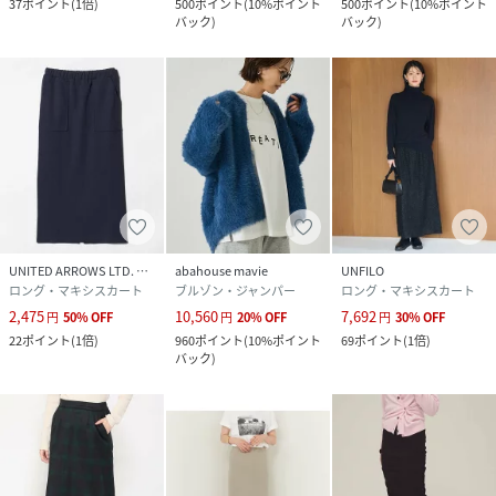
37
ポイント
(
1倍
)
500
ポイント
(
10%ポイント
500
ポイント
(
10%ポイント
バック
)
バック
)
UNITED ARROWS LTD. OUTLET
abahouse mavie
UNFILO
ロング・マキシスカート
ブルゾン・ジャンパー
ロング・マキシスカート
2,475
10,560
7,692
円
50
%
OFF
円
20
%
OFF
円
30
%
OFF
22
ポイント
(
1倍
)
960
ポイント
(
10%ポイント
69
ポイント
(
1倍
)
バック
)