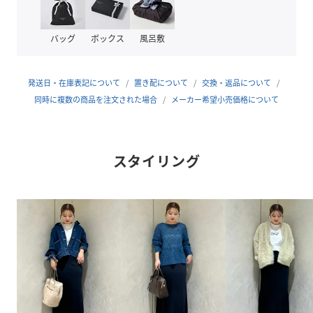
原産国
中国
素材
ポリエステル100%
バッグ
ボックス
風呂敷
サイズ
F
発送日・在庫表記について
置き配について
交換・返品について
クリーニング
手洗い可
同時に複数の商品を注文された場合
メーカー希望小売価格について
品番
NJ6776_72509070572
(
72509070572-7I-3B NJ6776
)
スタイリング