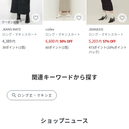
クーポン対象
JEANS MATE
collex
JEANASIS
ロング・マキシスカート
ロング・マキシスカート
ロング・マキシスカート
4,389
6,600
5,203
円
円
50
%
OFF
円
57
%
OFF
39
ポイント
(
1倍
)
60
ポイント
(
1倍
)
473
ポイント
(
10%ポイント
バック
)
関連キーワードから探す
search
ロング丈・マキシ丈
ショップニュース