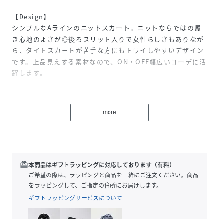
【Design】
シンプルなAラインのニットスカート。ニットならではの履
き心地のよさが◎後ろスリット入りで女性らしさもありなが
ら、タイトスカートが苦手な方にもトライしやすいデザイン
です。上品見えする素材なので、ON・OFF幅広いコーデに活
躍します。
【Fabric】
軽くて張り感があり適度な肉感のニット素材を使用。裏地な
more
しですが透け感は気になりません。
【Styling】
同素材のボーダートップスとのセットアップがおすすめ。シ
ョート丈のアウターを合わせればスタイルアップ効果抜群で
redeem
本商品はギフトラッピングに対応しております（有料）
す。
ご希望の際は、ラッピングと商品を一緒にご注文ください。商品
をラッピングして、ご指定の住所にお届けします。
ギフトラッピングサービスについて
性別タイプ
レディース