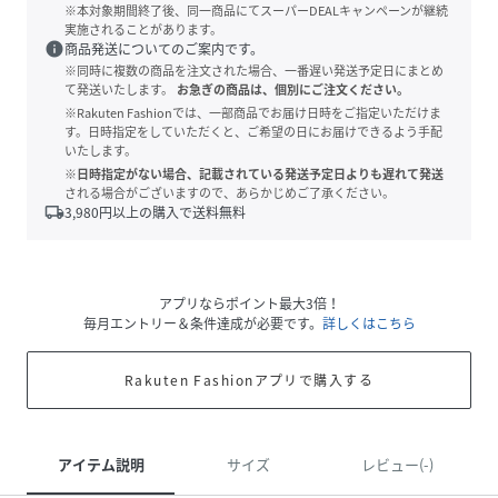
※本対象期間終了後、同一商品にてスーパーDEALキャンペーンが継続
実施されることがあります。
info
商品発送についてのご案内です。
※同時に複数の商品を注文された場合、一番遅い発送予定日にまとめ
て発送いたします。
お急ぎの商品は、個別にご注文ください。
※Rakuten Fashionでは、一部商品でお届け日時をご指定いただけま
す。日時指定をしていただくと、ご希望の日にお届けできるよう手配
いたします。
※日時指定がない場合、記載されている発送予定日よりも遅れて発送
される場合がございますので、あらかじめご了承ください。
local_shipping
3,980
円以上の購入で送料無料
アプリならポイント最大3倍！
毎月エントリー＆条件達成が必要です。
詳しくはこちら
Rakuten Fashionアプリで購入する
アイテム説明
サイズ
レビュー(-)