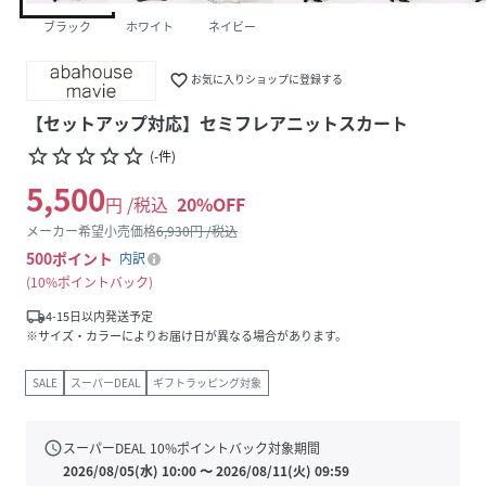
ブラック
ホワイト
ネイビー
favorite_border
お気に入りショップに登録する
【セットアップ対応】セミフレアニットスカート
star_border
star_border
star_border
star_border
star_border
(
-
件
)
5,500
円 /税込
20
%OFF
メーカー希望小売価格
6,930
円 /税込
500
ポイント
内訳
10%ポイントバック
local_shipping
4-15日以内発送予定
※サイズ・カラーによりお届け日が異なる場合があります。
SALE
スーパーDEAL
ギフトラッピング対象
schedule
スーパーDEAL
10
%ポイントバック対象期間
2026/08/05(水) 10:00
〜
2026/08/11(火) 09:59