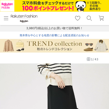
menu
home
search
favorite_border
shopping_cart
lock_outline
メニュー
トップ
検索
お気に入り
カート
ログイン
3,980円(税込)以上のお買い物で送料無料！
熊本県を中心とする地震の影響による配送遅延のお知らせ
1
/
43