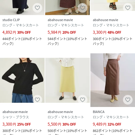
studio CLIP
abahouse mavie
abahouse mavie
ロング・マキシスカート
ロング・マキシスカート
ロング・マキシスカート
4,892
5,984
3,300
円
30
%
OFF
円
20
%
OFF
円
48
%
OFF
444
ポイント
(
10%ポイント
544
ポイント
(
10%ポイント
300
ポイント
(
10%ポイント
バック
)
バック
)
バック
)
abahouse mavie
abahouse mavie
BIANCA
シャツ・ブラウス
ロング・マキシスカート
ロング・マキシスカート
3,300
5,500
9,489
円
25
%
OFF
円
30
%
OFF
円
32
%
OFF
300
ポイント
(
10%ポイント
500
ポイント
(
10%ポイント
862
ポイント
(
10%ポイント