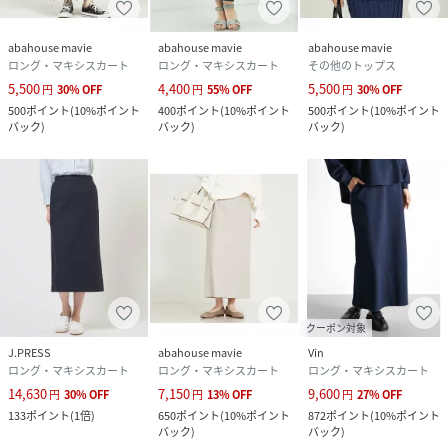
abahouse mavie
abahouse mavie
abahouse mavie
ロング・マキシスカート
ロング・マキシスカート
その他のトップス
5,500
4,400
5,500
円
30
%
OFF
円
55
%
OFF
円
30
%
OFF
500
ポイント
(
10%ポイント
400
ポイント
(
10%ポイント
500
ポイント
(
10%ポイント
バック
)
バック
)
バック
)
クーポン対象
J.PRESS
abahouse mavie
Vin
ロング・マキシスカート
ロング・マキシスカート
ロング・マキシスカート
14,630
7,150
9,600
円
30
%
OFF
円
13
%
OFF
円
27
%
OFF
133
ポイント
(
1倍
)
650
ポイント
(
10%ポイント
872
ポイント
(
10%ポイント
バック
)
バック
)