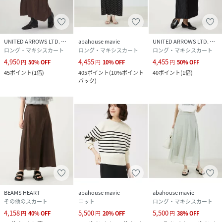
UNITED ARROWS LTD. OUTLET
abahouse mavie
UNITED ARROWS LTD. OUTLET
ロング・マキシスカート
ロング・マキシスカート
ロング・マキシスカート
4,950
4,455
4,455
円
50
%
OFF
円
10
%
OFF
円
50
%
OFF
45
ポイント
(
1倍
)
405
ポイント
(
10%ポイント
40
ポイント
(
1倍
)
バック
)
BEAMS HEART
abahouse mavie
abahouse mavie
その他のスカート
ニット
ロング・マキシスカート
4,158
5,500
5,500
円
40
%
OFF
円
20
%
OFF
円
38
%
OFF