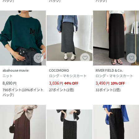
バック
)
バック
)
バック
)
abahouse mavie
COCOMOMO
RIVER FIELD & Co.
ニット
ロング・マキシスカート
ロング・マキシスカート
8,690
3,036
3,490
円
円
44
%
OFF
円
10
%
OFF
790
ポイント
(
10%ポイント
27
ポイント
(
1倍
)
31
ポイント
(
1倍
)
バック
)