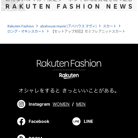
Rakuten Fashion
abahouse mavie (アバハウス マヴィ)
スカート
navigate_next
navigate_next
navigate_next
ロング・マキシスカート
【セットアップ対応】セミフレアニットスカート
navigate_next
Instagram
WOMEN
/
MEN
Facebook
LINE