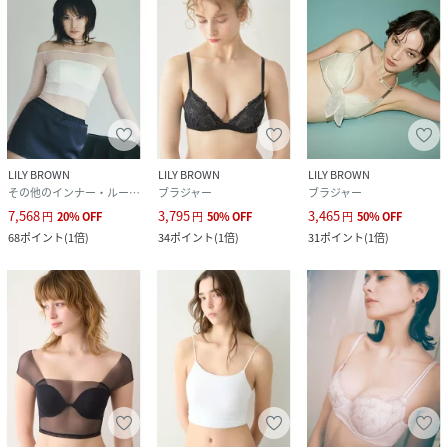
LILY BROWN
LILY BROWN
LILY BROWN
その他のインナー・ルームウェア
ブラジャー
ブラジャー
7,568
3,795
3,465
円
20
%
OFF
円
50
%
OFF
円
50
%
OFF
68
ポイント
(
1倍
)
34
ポイント
(
1倍
)
31
ポイント
(
1倍
)