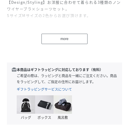
【Design/Styling】お洋服に合わせて着られる3種類のノン
ワイヤーブラ×ショーツセット。
SサイズMサイズの2色からお選び頂けます。
◇フラッフィーワッフル ノンワイヤーブラ・ショーツセット
ワッフルライクな生地と大きめのピコがキャッチーな印象を
more
与えるノンワイヤーブラとショーツのセット。お洋服に響き
にくいミニマムなデザインで、幅広いコーディネートに重宝
します。
◇パールストラップ ノンワイヤーブラ・ショーツセット
見せてもかわいいパールのストラップがポイントのブラレッ
redeem
本商品はギフトラッピングに対応しております（有料）
トセット。
ご希望の際は、ラッピングと商品を一緒にご注文ください。商品
肩の開いたニットやシアードレスからチラリと見せるなど、
をラッピングして、ご指定の住所にお届けします。
肌見せのコーディネートにぴったりのアイテムです。
ギフトラッピングサービスについて
◇ノンワイヤーブラ・ショーツセット / バックシャン
カップやアンダーに梯子レース風のテープを切り替え、アク
セントに。
ストラップから背中にかけては見えても下着感のない華奢な
バッグ
ボックス
風呂敷
マカロニストラップを縦横に4本繋げました。