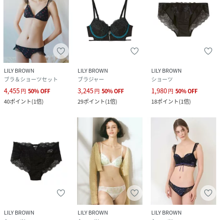
LILY BROWN
LILY BROWN
LILY BROWN
ブラ＆ショーツセット
ブラジャー
ショーツ
4,455
3,245
1,980
円
50
%
OFF
円
50
%
OFF
円
50
%
OFF
40
ポイント
(
1倍
)
29
ポイント
(
1倍
)
18
ポイント
(
1倍
)
LILY BROWN
LILY BROWN
LILY BROWN