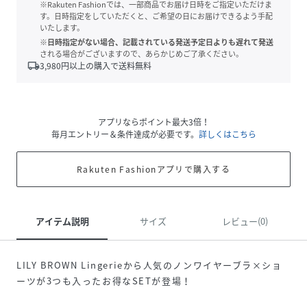
※Rakuten Fashionでは、一部商品でお届け日時をご指定いただけま
す。日時指定をしていただくと、ご希望の日にお届けできるよう手配
いたします。
※日時指定がない場合、記載されている発送予定日よりも遅れて発送
される場合がございますので、あらかじめご了承ください。
local_shipping
3,980
円以上の購入で送料無料
アプリならポイント最大3倍！
毎月エントリー＆条件達成が必要です。
詳しくはこちら
Rakuten Fashionアプリで購入する
アイテム説明
サイズ
レビュー(0)
LILY BROWN Lingerieから人気のノンワイヤーブラ×ショ
ーツが3つも入ったお得なSETが登場！