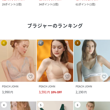
29
ポイント
(
1倍
)
34
ポイント
(
1倍
)
61
ポイント
(
1倍
)
ブラジャー
のランキング
1
2
3
PEACH JOHN
PEACH JOHN
PEACH JOHN
3,990
3,591
2,190
円
円
10
%
OFF
円
4
5
6