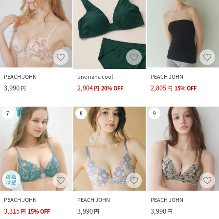
PEACH JOHN
une nana cool
PEACH JOHN
3,990
2,904
2,805
円
円
20
%
OFF
円
15
%
OFF
7
8
9
PEACH JOHN
PEACH JOHN
PEACH JOHN
3,315
3,990
3,990
円
15
%
OFF
円
円