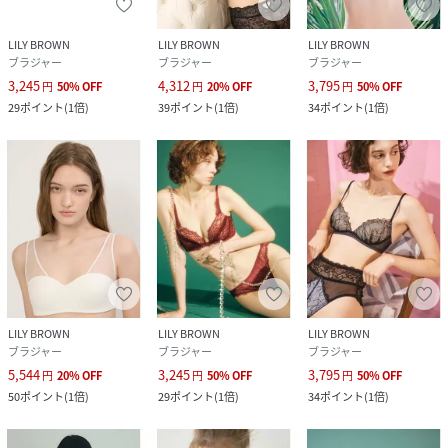
性別タイプ
レディース
LILY BROWN
LILY BROWN
LILY BROWN
原産国
中国
ブラジャー
ブラジャー
ブラジャー
3,245
4,312
3,795
円
50
%
OFF
円
20
%
OFF
円
50
%
OFF
素材
◇フラッフィーワッフル ノンワイヤーブラ・シ
29
ポイント
(
1倍
)
39
ポイント
(
1倍
)
34
ポイント
(
1倍
)
ョーツセットポリエステル96%,ポリウレタン
4%/裏地:綿100%◇パールストラップ ノンワイ
ヤーブラ・ショーツセットポリエステル100%/
別布:チュール部 ナイロン100%/裏地:綿100%[シ
ョーツ]ナイロン85%,ポリウレタン15%/別布:チ
ュール部 ナイロン100%/裏地:綿100%◇ノンワ
イヤーブラ・ショーツセット / バックシャンポリ
エステル96%,ポリウレタン4%/裏地:綿100%
サイズ
S[93]、M[94]
LILY BROWN
LILY BROWN
LILY BROWN
品番
NJ6173_LFKB245599
ブラジャー
ブラジャー
ブラジャー
(
LFKB245599-La-4c NJ6173
)
5,544
3,245
3,795
円
20
%
OFF
円
50
%
OFF
円
50
%
OFF
50
ポイント
(
1倍
)
29
ポイント
(
1倍
)
34
ポイント
(
1倍
)