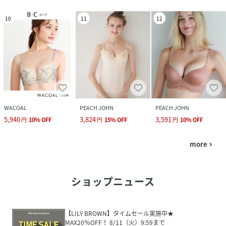
10
11
12
WACOAL
PEACH JOHN
PEACH JOHN
5,940
3,824
3,591
円
10
%
OFF
円
15
%
OFF
円
10
%
OFF
more
navigate_next
ショップニュース
【LILY BROWN】タイムセール実施中★
MAX20％OFF！ 8/11（火）9:59まで