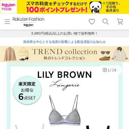
menu
home
search
favorite_border
shopping_cart
lock_outline
メニュー
トップ
検索
お気に入り
カート
ログイン
3,980円(税込)以上のお買い物で送料無料！
熊本県を中心とする地震の影響による配送遅延のお知らせ
1
/
18