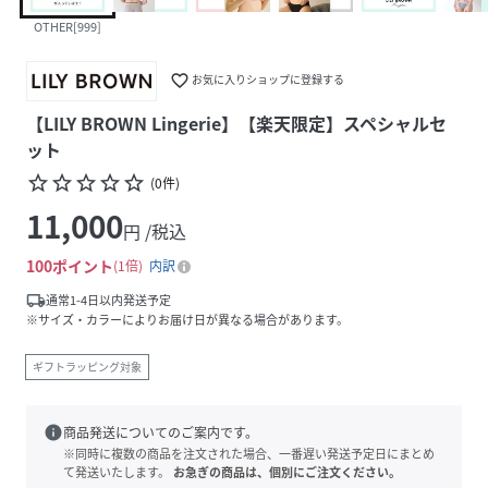
OTHER[999]
favorite_border
お気に入りショップに登録する
【LILY BROWN Lingerie】【楽天限定】スペシャルセ
ット
star_border
star_border
star_border
star_border
star_border
(
0
件
)
11,000
円 /税込
100
ポイント
1倍
内訳
local_shipping
通常1-4日以内発送予定
※サイズ・カラーによりお届け日が異なる場合があります。
ギフトラッピング対象
info
商品発送についてのご案内です。
※同時に複数の商品を注文された場合、一番遅い発送予定日にまとめ
て発送いたします。
お急ぎの商品は、個別にご注文ください。