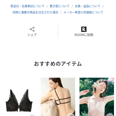
【対応サイズ】Sサイズ：B65/C65/D65
発送日・在庫表記について
置き配について
交換・返品について
Mサイズ：B70/C70/D70
同時に複数の商品を注文された場合
メーカー希望小売価格について
※こちらの商品はラッピングはございません。
※お客様ご都合でのご返品・ご交換は一切承りかねますの
で、予めご了承ください。
シェア
ROOMに投稿
※ご一緒にギフト資材をご注文された場合は、資材を畳んだ
状態で同梱させていただきます。
※その他商品とおまとめしてのラッピングはできません。
※こちらの商品へは熨斗掛けできません。
おすすめのアイテム
※照明の関係により、実際よりも色味が違って見える場合が
あります。
またパソコン・スマートフォンなどの環境により、若干製品
と画像のカラーが異なる場合もございます。予めご了承くだ
さい。商品の色味は、商品単品画像をご参照下さい。
※商品画像はサンプルのため、色味やサイズ等の仕様に変更
がある場合がございますので、予めご了承ください。