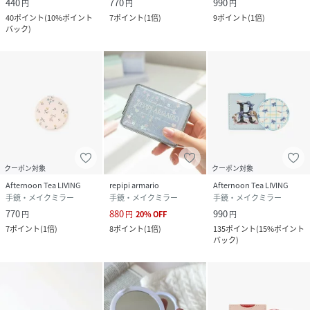
440
770
990
円
円
円
40
ポイント
(
10%ポイント
7
ポイント
(
1倍
)
9
ポイント
(
1倍
)
バック
)
クーポン対象
クーポン対象
Afternoon Tea LIVING
repipi armario
Afternoon Tea LIVING
手鏡・メイクミラー
手鏡・メイクミラー
手鏡・メイクミラー
770
880
990
円
円
20
%
OFF
円
7
ポイント
(
1倍
)
8
ポイント
(
1倍
)
135
ポイント
(
15%ポイント
バック
)