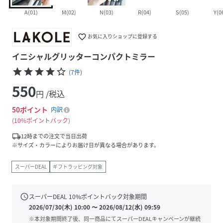
A(01)
M(02)
N(03)
R(04)
S(05)
Y(0
favorite_border
お気に入りショップに登録する
イニシャルグリッターコンパクトミラー
star
star
star
star
star_border
(
7
件
)
550
円 /税込
50
ポイント
内訳
10%ポイントバック
local_shipping
12時までの注文で当日出荷
※サイズ・カラーによりお届け日が異なる場合があります。
スーパーDEAL
ギフトラッピング対象
schedule
スーパーDEAL
10
%ポイントバック対象期間
2026/07/30(木) 10:00
〜
2026/08/12(水) 09:59
※本対象期間終了後、同一商品にてスーパーDEALキャンペーンが継続