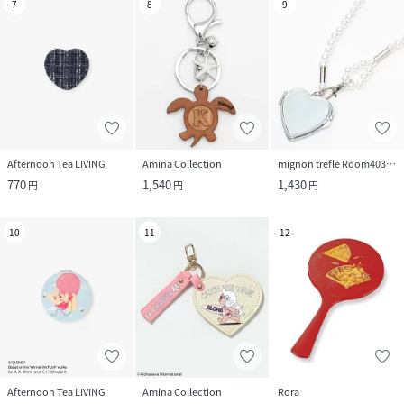
7
8
9
Afternoon Tea LIVING
Amina Collection
mignon trefle Room403 selected
770
1,540
1,430
円
円
円
10
11
12
Afternoon Tea LIVING
Amina Collection
Rora