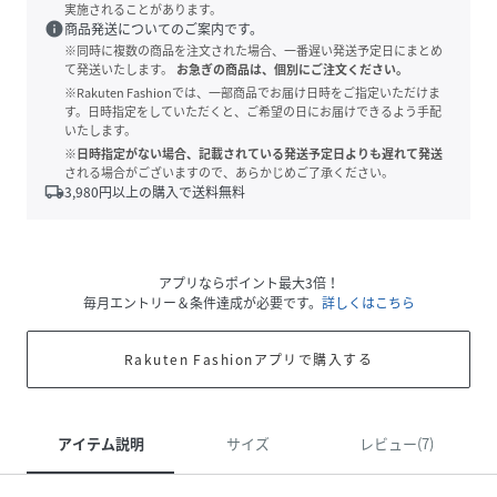
実施されることがあります。
info
商品発送についてのご案内です。
※同時に複数の商品を注文された場合、一番遅い発送予定日にまとめ
て発送いたします。
お急ぎの商品は、個別にご注文ください。
※Rakuten Fashionでは、一部商品でお届け日時をご指定いただけま
す。日時指定をしていただくと、ご希望の日にお届けできるよう手配
いたします。
※日時指定がない場合、記載されている発送予定日よりも遅れて発送
される場合がございますので、あらかじめご了承ください。
local_shipping
3,980
円以上の購入で送料無料
アプリならポイント最大3倍！
毎月エントリー＆条件達成が必要です。
詳しくはこちら
Rakuten Fashionアプリで購入する
アイテム説明
サイズ
レビュー(7)