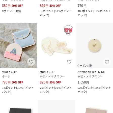
880
899
770
円
20
%
OFF
円
50
%
OFF
円
8
ポイント
(
1倍
)
81
ポイント
(
10%ポイント
105
ポイント
(
15%ポイント
バック
)
バック
)
クーポン対象
studio CLIP
studio CLIP
Afternoon Tea LIVING
ポーチ
手鏡・メイクミラー
手鏡・メイクミラー
795
825
1,650
円
50
%
OFF
円
50
%
OFF
円
72
ポイント
(
10%ポイント
75
ポイント
(
10%ポイント
225
ポイント
(
15%ポイント
バック
)
バック
)
バック
)