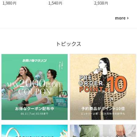
1,980
1,540
2,938
円
円
円
more
navigate_next
トピックス