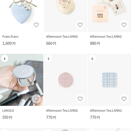
Francfranc
Afternoon Tea LIVING
Afternoon Tea LIVING
1,600
660
880
円
円
円
4
5
6
LAKOLE
Afternoon Tea LIVING
Afternoon Tea LIVING
550
770
770
円
円
円