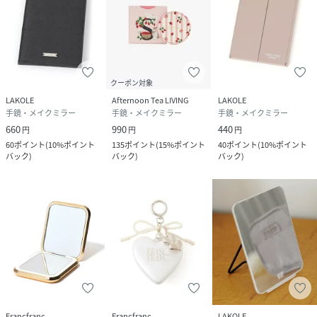
クーポン対象
LAKOLE
Afternoon Tea LIVING
LAKOLE
手鏡・メイクミラー
手鏡・メイクミラー
手鏡・メイクミラー
660
990
440
円
円
円
60
ポイント
(
10%ポイント
135
ポイント
(
15%ポイント
40
ポイント
(
10%ポイント
バック
)
バック
)
バック
)
Francfranc
Francfranc
LAKOLE