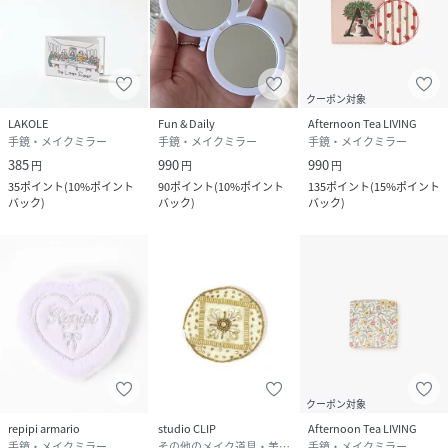
クーポン対象
LAKOLE
Fun & Daily
Afternoon Tea LIVING
手鏡・メイクミラー
手鏡・メイクミラー
手鏡・メイクミラー
385
990
990
円
円
円
35
ポイント
(
10%ポイント
90
ポイント
(
10%ポイント
135
ポイント
(
15%ポイント
バック
)
バック
)
バック
)
クーポン対象
repipi armario
studio CLIP
Afternoon Tea LIVING
手鏡・メイクミラー
その他のメイク道具・美容器具
手鏡・メイクミラー