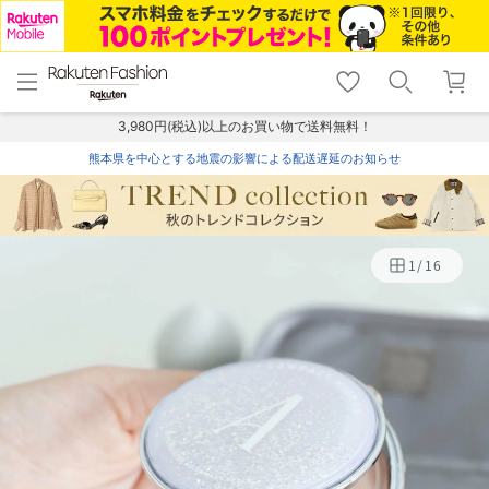
menu
home
search
favorite_border
shopping_cart
lock_outline
メニュー
トップ
検索
お気に入り
カート
ログイン
3,980円(税込)以上のお買い物で送料無料！
熊本県を中心とする地震の影響による配送遅延のお知らせ
1
/
16