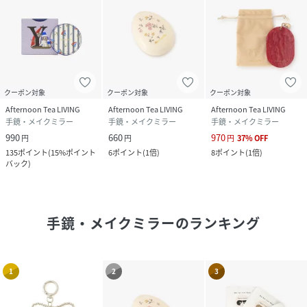
クーポン対象
クーポン対象
クーポン対象
Afternoon Tea LIVING
Afternoon Tea LIVING
Afternoon Tea LIVING
手鏡・メイクミラー
手鏡・メイクミラー
手鏡・メイクミラー
990
660
970
円
円
円
37
%
OFF
135
ポイント
(
15%ポイント
6
ポイント
(
1倍
)
8
ポイント
(
1倍
)
バック
)
手鏡・メイクミラー
のランキング
1
2
3