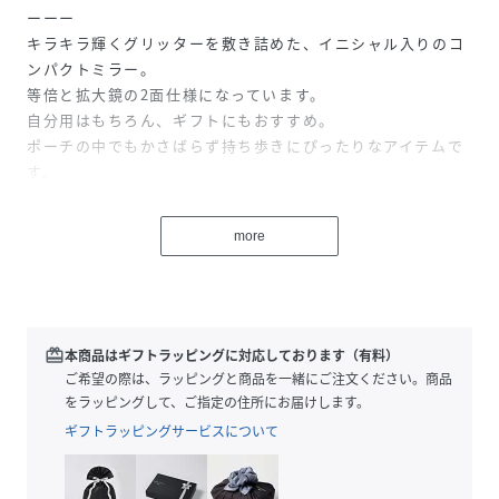
ーーー
キラキラ輝くグリッターを敷き詰めた、イニシャル入りのコ
ンパクトミラー。
等倍と拡大鏡の2面仕様になっています。
自分用はもちろん、ギフトにもおすすめ。
ポーチの中でもかさばらず持ち歩きにぴったりなアイテムで
す。
ーーー
more
性別タイプ
ユニセックス
素材
樹脂 合成皮革 ガラス
redeem
本商品はギフトラッピングに対応しております（有料）
サイズ
F
ご希望の際は、ラッピングと商品を一緒にご注文ください。商品
をラッピングして、ご指定の住所にお届けします。
品番
NJ5804_248194
(
248194-01-09 NJ5804
)
ギフトラッピングサービスについて