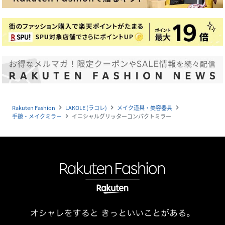
Rakuten Fashion
LAKOLE (ラコレ)
メイク道具・美容器具
navigate_next
navigate_next
navigate_next
手鏡・メイクミラー
イニシャルグリッターコンパクトミラー
navigate_next