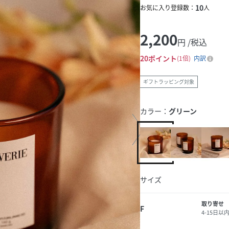
10
お気に入り登録数：
人
2,200
円 /税込
20
ポイント
1倍
内訳
ギフトラッピング対象
カラー：
グリーン
サイズ
取り寄せ
F
4-15日以