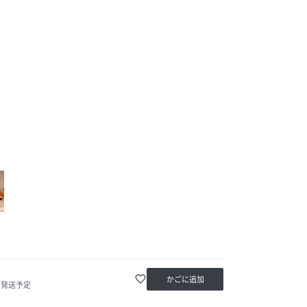
favorite_border
かごに追加
内発送予定