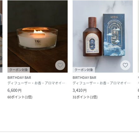
クーポン対象
クーポン対象
BIRTHDAY BAR
BIRTHDAY BAR
ディフューザー・お香・アロマオイル・キャンドル
ディフューザー・お香・アロマオイル・キャンドル
6,600
3,410
円
円
60
ポイント
(
1倍
)
31
ポイント
(
1倍
)