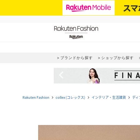
ブランドから探す
ショップから探す
navigate_before
Rakuten Fashion
collex (コレックス)
インテリア・生活雑貨
ディ
navigate_next
navigate_next
navigate_next