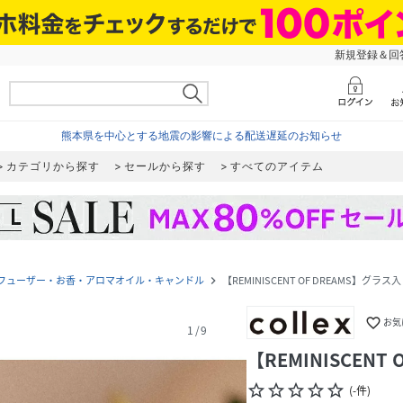
新規登録＆回答
熊本県を中心とする地震の影響による配送遅延のお知らせ
カテゴリから探す
セールから探す
すべてのアイテム
フューザー・お香・アロマオイル・キャンドル
【REMINISCENT OF DREAMS】グラ
navigate_next
favorite_border
お気
1
/
9
【REMINISCEN
star_border
star_border
star_border
star_border
star_border
(
-
件
)