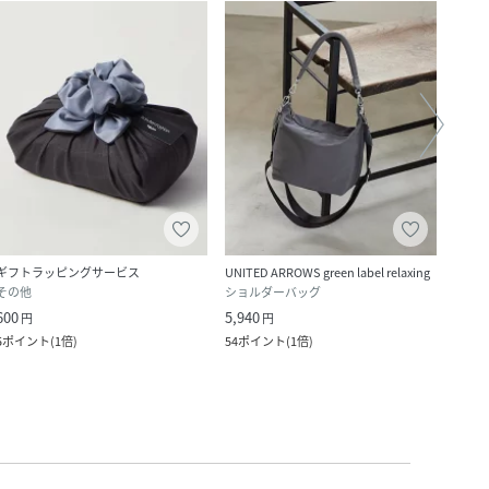
ギフトラッピングサービス
UNITED ARROWS green label relaxing
FREAK
その他
ショルダーバッグ
ニッ
600
5,940
4,244
円
円
5
ポイント
(
1倍
)
54
ポイント
(
1倍
)
385
ポ