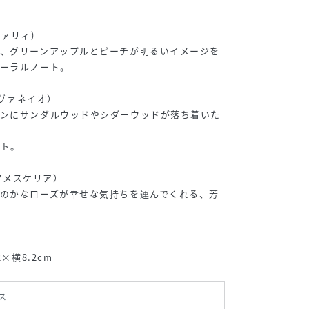
ヴァリィ)
に、グリーンアップルとピーチが明るいイメージを
ローラルノート。
デヴァネイオ）
ョンにサンダルウッドやシダーウッドが落ち着いた
ート。
（アメスケリア）
のかなローズが幸せな気持ちを運んでくれる、芳
×横8.2cm
ス