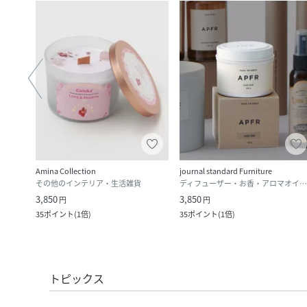
Amina Collection
journal standard Furniture
その他のインテリア・生活雑貨
ディフューザー・お香・アロマオイル・キャンドル
3,850
3,850
円
円
35
ポイント
(
1倍
)
35
ポイント
(
1倍
)
トピックス