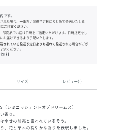
内です。
された場合、一番遅い発送予定日にまとめて発送いたしま
別にご注文ください。
onでは、一部商品でお届け日時をご指定いただけます。日時指定をし
にお届けできるよう手配いたします。
載されている発送予定日よりも遅れて発送
される場合がござ
了承ください。
料無料
サイズ
レビュー(-)
REAMS（レミニッシェントオブドリームス）
しい香り。
は幸せの前兆と言われているそう。
添う、花と草木の穏やかな香りを表現しました。