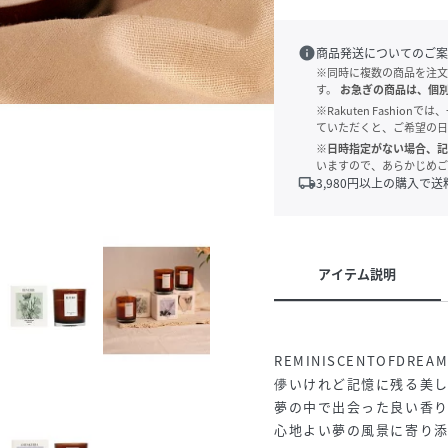
info
商品発送についてのご案
※同時に複数の商品を注文
す。
お急ぎの商品は、個
※Rakuten Fashi
ていただくと、ご希望の日
※日時指定がない場合、記
いますので、あらかじめご
local_shipping
3,980
円以上の購入で送
アイテム説明
REMINISCENTOFD
儚いけれど記憶に残る美
夢の中で出会った良い香り
心地よい夢の風景に寄り