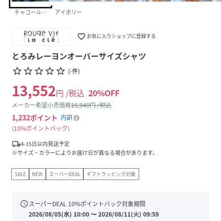
チャコールグレー
アイボリー
favorite_border
お気に入りショップに登録する
とろみレーヨンオーバーサイズシャツ
star_border
star_border
star_border
star_border
star_border
(
-
件
)
13,552
円 /税込
20
%OFF
メーカー希望小売価格
16,940
円 /税込
1,232
ポイント
内訳
10%ポイントバック
local_shipping
4-15日以内発送予定
※サイズ・カラーによりお届け日が異なる場合があります。
SALE
NEW
スーパーDEAL
ギフトラッピング対象
schedule
スーパーDEAL
10
%ポイントバック対象期間
2026/08/05(水) 10:00
〜
2026/08/11(火) 09:59