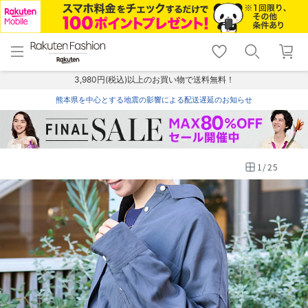
menu
home
search
favorite_border
shopping_cart
lock_outline
メニュー
トップ
検索
お気に入り
カート
ログイン
3,980円(税込)以上のお買い物で送料無料！
熊本県を中心とする地震の影響による配送遅延のお知らせ
1
/
25