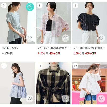
7
8
9
ROPE' PICNIC
UNITED ARROWS green label relaxing
UNITED ARROWS green label relaxing
4,994
4,752
5,940
円
円
40
%
OFF
円
40
%
OFF
10
11
12