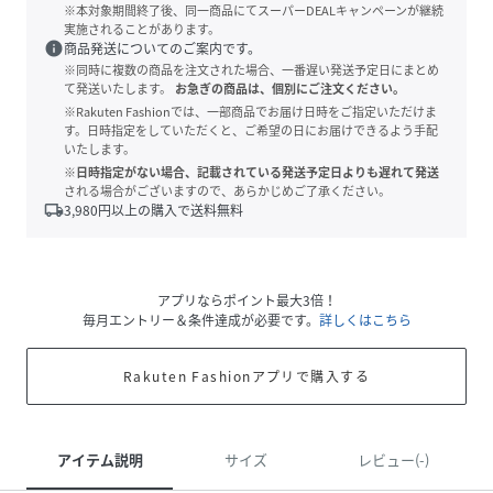
※本対象期間終了後、同一商品にてスーパーDEALキャンペーンが継続
実施されることがあります。
info
商品発送についてのご案内です。
※同時に複数の商品を注文された場合、一番遅い発送予定日にまとめ
て発送いたします。
お急ぎの商品は、個別にご注文ください。
※Rakuten Fashionでは、一部商品でお届け日時をご指定いただけま
す。日時指定をしていただくと、ご希望の日にお届けできるよう手配
いたします。
※日時指定がない場合、記載されている発送予定日よりも遅れて発送
される場合がございますので、あらかじめご了承ください。
local_shipping
3,980
円以上の購入で送料無料
アプリならポイント最大3倍！
毎月エントリー＆条件達成が必要です。
詳しくはこちら
Rakuten Fashionアプリで購入する
アイテム説明
サイズ
レビュー(-)