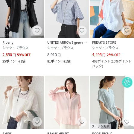
Riberry
UNITED ARROWS green label relaxing
FREAK’S STORE
シャツ・ブラウス
シャツ・ブラウス
シャツ・ブラウス
2,850
8,910
4,495
円
59
%
OFF
円
円
25
%
OFF
25
ポイント
(
1倍
)
81
ポイント
(
1倍
)
408
ポイント
(
10%ポイント
バック
)
クーポン対象
SHIPS
BEAMS HEART
ROPE' PICNIC