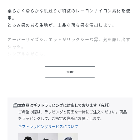
柔らかく滑らかな肌触りが特徴のレーヨンナイロン素材を使
用。
とろみ感のある生地が、上品な落ち感を演出します。
オーバーサイズシルエットがリラクシーな雰囲気を醸し出す
シャツ。
シンプルながらも、
ドロップショルダーや長めの着丈でこなれた印象に仕上げま
した。
more
細身のパンツやスカートと合わせて、
バランスの取れたスタイリングがおすすめ。
タックインしてメリハリをつける着こなしや、
羽織としても使えるので、
redeem
本商品はギフトラッピングに対応しております（有料）
レイヤードスタイルにも活躍します。
ご希望の際は、ラッピングと商品を一緒にご注文ください。商品
をラッピングして、ご指定の住所にお届けします。
ギフトラッピングサービスについて