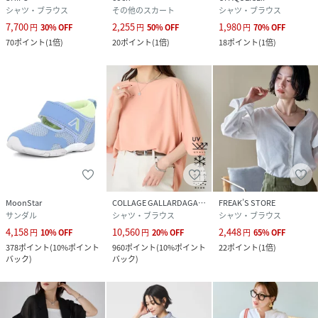
シャツ・ブラウス
その他のスカート
シャツ・ブラウス
7,700
2,255
1,980
円
30
%
OFF
円
50
%
OFF
円
70
%
OFF
70
ポイント
(
1倍
)
20
ポイント
(
1倍
)
18
ポイント
(
1倍
)
MoonStar
COLLAGE GALLARDAGALANTE
FREAK’S STORE
サンダル
シャツ・ブラウス
シャツ・ブラウス
4,158
10,560
2,448
円
10
%
OFF
円
20
%
OFF
円
65
%
OFF
378
ポイント
(
10%ポイント
960
ポイント
(
10%ポイント
22
ポイント
(
1倍
)
バック
)
バック
)