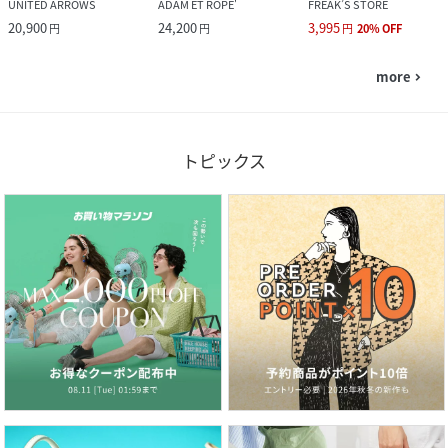
UNITED ARROWS
ADAM ET ROPE'
FREAK’S STORE
20,900
24,200
3,995
円
円
円
20
%
OFF
more
navigate_next
トピックス