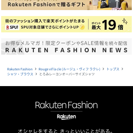
Rakuten Fashion
Rouge vif la cle (ルージュ・ヴィフ ラクレ)
トップス
navigate_next
navigate_next
navigate_next
シャツ・ブラウス
とろみレーヨンオーバーサイズシャツ
navigate_next