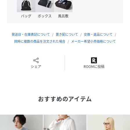
【注意事項】
※商品画像は、光の当たり具合やパソコンなどの閲覧環境に
バッグ
ボックス
風呂敷
より、
実際の色味と異なって見える場合がございます。あらかじめ
ご了承ください。
発送日・在庫表記について
置き配について
交換・返品について
※画像の商品はサンプルです。
同時に複数の商品を注文された場合
メーカー希望小売価格について
実際の商品と仕様、加工が若干異なる場合があります。
※サイズ表記はあくまで目安となります。
※その他の予約商品、通常商品との同時決済はできません。
※入荷状況により、お届け予定が前後する場合があります。
シェア
ROOMに投稿
※お客様への発送が店頭販売より遅れる場合もあります。
※追加生産商品は、一部の店舗、通販で販売中の場合がござ
います。予めご了承下さい。
※商品を使用前に、タグ等に記載されている「取り扱い上の
おすすめのアイテム
注意書き」
「洗濯表示」を必ずご確認ください。
※商品に不良が無い場合、包装紙および箱の彼損がございま
しても発送いたします。
あらかじめご了承ください。