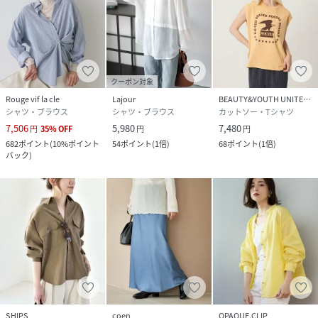
性別タイプ
レディース
原産国
中国
クーポン対象
素材
レーヨン76% ナイロン24%
Rouge vif la cle
Lajour
BEAUTY&YOUTH UNITED ARROWS
シャツ・ブラウス
シャツ・ブラウス
カットソー・Tシャツ
サイズ
F
7,506
5,980
7,480
円
35
%
OFF
円
円
682
ポイント
(
10%ポイント
54
ポイント
(
1倍
)
68
ポイント
(
1倍
)
クリーニング
手洗い可
バック
)
品番
NH9858_31500010006
(
31500010006-83-3B NH9858
)
SHIPS
coen
OPAQUE.CLIP