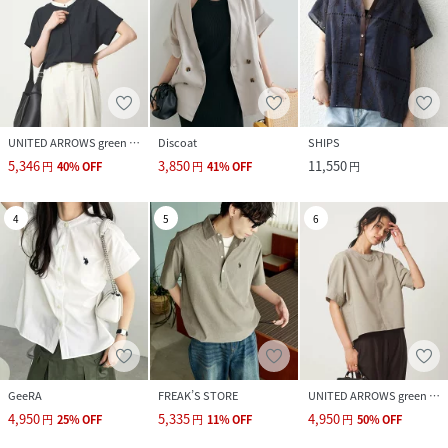
UNITED ARROWS green label relaxing
Discoat
SHIPS
5,346
3,850
11,550
円
40
%
OFF
円
41
%
OFF
円
4
5
6
GeeRA
FREAK’S STORE
UNITED ARROWS green label relaxing
4,950
5,335
4,950
円
25
%
OFF
円
11
%
OFF
円
50
%
OFF