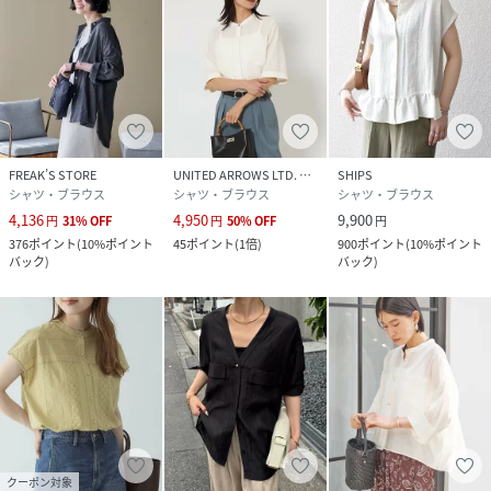
FREAK’S STORE
UNITED ARROWS LTD. OUTLET
SHIPS
シャツ・ブラウス
シャツ・ブラウス
シャツ・ブラウス
4,136
4,950
9,900
円
31
%
OFF
円
50
%
OFF
円
376
ポイント
(
10%ポイント
45
ポイント
(
1倍
)
900
ポイント
(
10%ポイント
バック
)
バック
)
クーポン対象