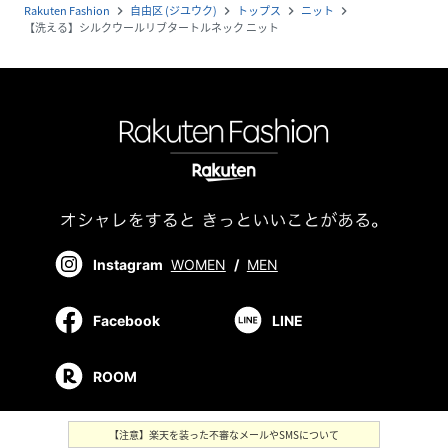
Rakuten Fashion
自由区 (ジユウク)
トップス
ニット
navigate_next
navigate_next
navigate_next
navigate_next
【洗える】シルクウールリブタートルネック ニット
Instagram
WOMEN
/
MEN
Facebook
LINE
ROOM
【注意】楽天を装った不審なメールやSMSについて