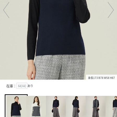
身長173 B78 W58 H87
在庫：
32[32]
あり