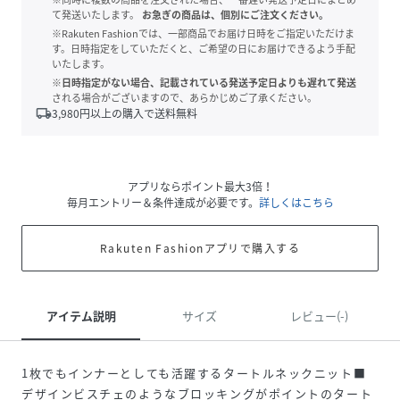
て発送いたします。
お急ぎの商品は、個別にご注文ください。
※Rakuten Fashionでは、一部商品でお届け日時をご指定いただけま
す。日時指定をしていただくと、ご希望の日にお届けできるよう手配
いたします。
※日時指定がない場合、記載されている発送予定日よりも遅れて発送
される場合がございますので、あらかじめご了承ください。
local_shipping
3,980
円以上の購入で送料無料
アプリならポイント最大3倍！
毎月エントリー＆条件達成が必要です。
詳しくはこちら
Rakuten Fashionアプリで購入する
アイテム説明
サイズ
レビュー(-)
1枚でもインナーとしても活躍するタートルネックニット■
デザインビスチェのようなブロッキングがポイントのタート