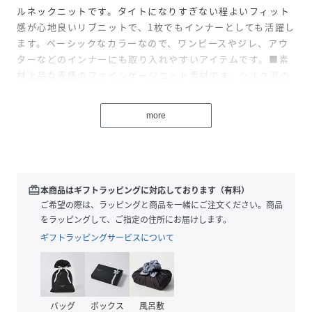
ルネックニットです。タイトになりすぎない程よいフィット
感が心地良いリブニットで、1枚でもインナーとしても活躍し
ます。ベーシックなカラーなので、ワンピースやジレ、アウ
ターなどのインナーにも取り入れやすいアイテムです。■素
材上品な表情のファインゲージニット素材です。シルク混の
素材なので手触りが良く、微光沢があります。
※画像はサンプルを使用している為、実際にお届けする商品
more
と仕様、加工、サイズが若干異なる場合がございます。予め
ご了承ください。※撮影環境の都合上、実際の商品と色味が
異なって見える場合がございます。
身長173 B78 W58 H87
redeem
本商品はギフトラッピングに対応しております（有料）
ご希望の際は、ラッピングと商品を一緒にご注文ください。商品
性別タイプ
レディース
をラッピングして、ご指定の住所にお届けします。
ギフトラッピングサービスについて
原産国
中国
素材
ブラック×ネイビー/オフ×グレー:ポリエステ
ル:40%,アクリル:32%,ナイロン:21%,絹:4%,
毛:3%
バッグ
ボックス
風呂敷