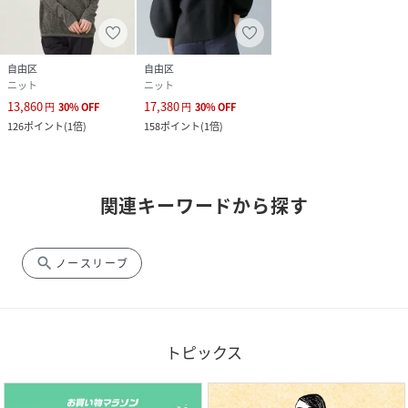
自由区
自由区
ニット
ニット
13,860
17,380
円
30
%
OFF
円
30
%
OFF
126
ポイント
(
1倍
)
158
ポイント
(
1倍
)
関連キーワードから探す
search
ノースリーブ
トピックス