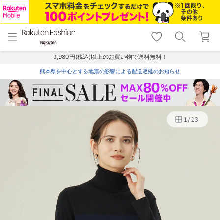
menu
home
search
favorite_border
shopping_cart
lock_outline
メニュー
トップ
検索
お気に入り
カート
ログイン
3,980円(税込)以上のお買い物で送料無料！
熊本県を中心とする地震の影響による配送遅延のお知らせ
1
/
23