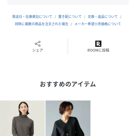
サイズ
32[32]
発送日・在庫表記について
置き配について
交換・返品について
クリーニング
【本体のみ】40℃まで手洗い可 塩素系漂白不可
同時に複数の商品を注文された場合
メーカー希望小売価格について
タンブル乾燥不可 日陰平干し乾燥 アイロンは
120℃まで 弱いドライクリーニング（石油系）
可 弱いウェットクリーニング可
品番
NH9781_KRW7GS0060
シェア
ROOMに投稿
(
KRW7GS0060-1-y NH9781
)
おすすめのアイテム