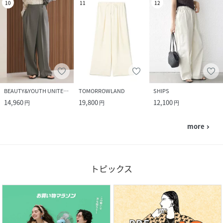
10
11
12
BEAUTY&YOUTH UNITED ARROWS
TOMORROWLAND
SHIPS
14,960
19,800
12,100
円
円
円
more
navigate_next
トピックス