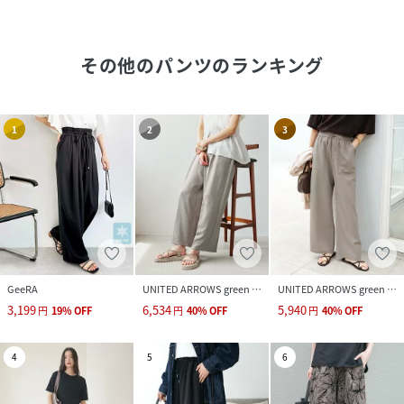
その他のパンツ
のランキング
1
2
3
GeeRA
UNITED ARROWS green label relaxing
UNITED ARROWS green label relaxing
3,199
6,534
5,940
円
19
%
OFF
円
40
%
OFF
円
40
%
OFF
4
5
6