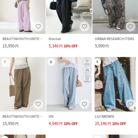
BEAUTY&YOUTH UNITED ARROWS
Discoat
URBAN RESEARCH ITEMS
15,950
5,346
5,990
円
円
10
%
OFF
円
7
8
9
BEAUTY&YOUTH UNITED ARROWS
VIS
LILY BROWN
15,950
4,940
25,146
円
円
10
%
OFF
円
10
%
OFF