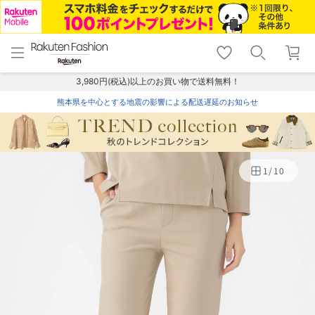
menu
home
search
favorite_border
shopping_cart
lock_outline
メニュー
トップ
検索
お気に入り
カート
ログイン
3,980円(税込)以上のお買い物で送料無料！
熊本県を中心とする地震の影響による配送遅延のお知らせ
1
/
10