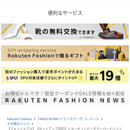
便利なサービス
Rakuten Fashion
TRANS WORK (トランスワーク)
パンツ
navigate_next
navigate_next
navigate_next
その他のパンツ
navigate_next
【ウォッシャブル】【セットアップ対応】ジョーゼットピーチテーパードパンツ