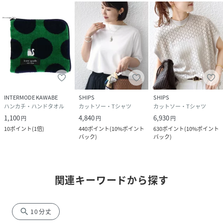
INTERMODE KAWABE
SHIPS
SHIPS
ハンカチ・ハンドタオル
カットソー・Tシャツ
カットソー・Tシャツ
1,100
4,840
6,930
円
円
円
10
ポイント
(
1倍
)
440
ポイント
(
10%ポイント
630
ポイント
(
10%ポイント
バック
)
バック
)
関連キーワードから探す
search
10分丈