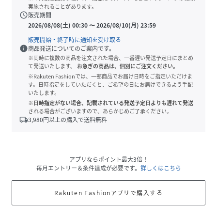
実施されることがあります。
schedule
販売期間
2026/08/08(土) 00:30
〜
2026/08/10(月) 23:59
販売開始・終了時に通知を受け取る
info
商品発送についてのご案内です。
※同時に複数の商品を注文された場合、一番遅い発送予定日にまとめ
て発送いたします。
お急ぎの商品は、個別にご注文ください。
※Rakuten Fashionでは、一部商品でお届け日時をご指定いただけま
す。日時指定をしていただくと、ご希望の日にお届けできるよう手配
いたします。
※日時指定がない場合、記載されている発送予定日よりも遅れて発送
される場合がございますので、あらかじめご了承ください。
local_shipping
3,980
円以上の購入で送料無料
アプリならポイント最大3倍！
毎月エントリー＆条件達成が必要です。
詳しくはこちら
Rakuten Fashionアプリで購入する