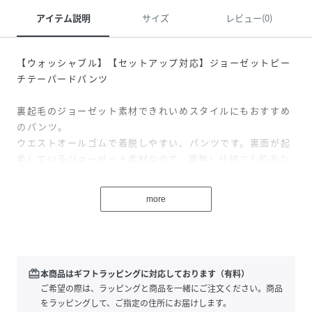
アイテム説明
サイズ
レビュー(0)
【ウォッシャブル】【セットアップ対応】ジョーゼットピー
チテーパードパンツ
裏起毛のジョーゼット素材できれいめスタイルにもおすすめ
のパンツ。
ウエストオールゴムで着脱しやすい、パンツです。裏面が起
毛しているジョーゼット素材なので、裏無し仕様でも肌あた
りがとても良く温かさがあり、見た目はきれいめ素材ですが
真冬にも快適に着ていただけます。冬の時期のオフィスやお
more
出かけシーンなどきれいめスタイルにおすすめです。同素材
のブラウス（U1M14463）とのセットアップスタイルもおす
すめです。
ジョーゼットの裏起毛素材です。先染めで仕上げているので
redeem
本商品はギフトラッピングに対応しております（有料）
滑らかでソフトな風合いが特徴です。ポリエステルフィラメ
ご希望の際は、ラッピングと商品を一緒にご注文ください。商品
ント糸を使用しているため、表のジョーゼット面は艶があ
をラッピングして、ご指定の住所にお届けします。