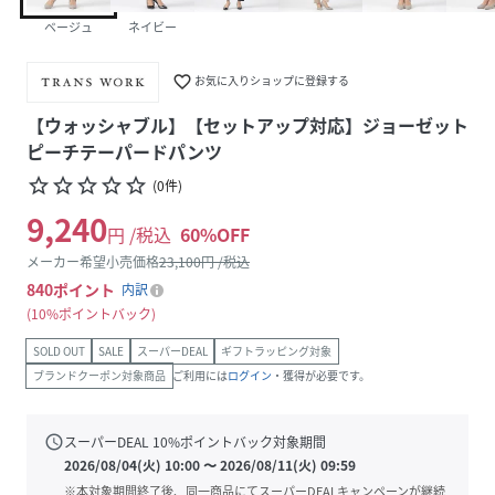
ベージュ
ネイビー
favorite_border
お気に入りショップに登録する
【ウォッシャブル】【セットアップ対応】ジョーゼット
ピーチテーパードパンツ
star_border
star_border
star_border
star_border
star_border
(
0
件
)
9,240
円 /税込
60
%OFF
メーカー希望小売価格
23,100
円 /税込
840
ポイント
内訳
10%ポイントバック
SOLD OUT
SALE
スーパーDEAL
ギフトラッピング対象
ブランドクーポン対象商品
ご利用には
ログイン
・獲得が必要です。
schedule
スーパーDEAL
10
%ポイントバック対象期間
2026/08/04(火) 10:00
〜
2026/08/11(火) 09:59
※本対象期間終了後、同一商品にてスーパーDEALキャンペーンが継続