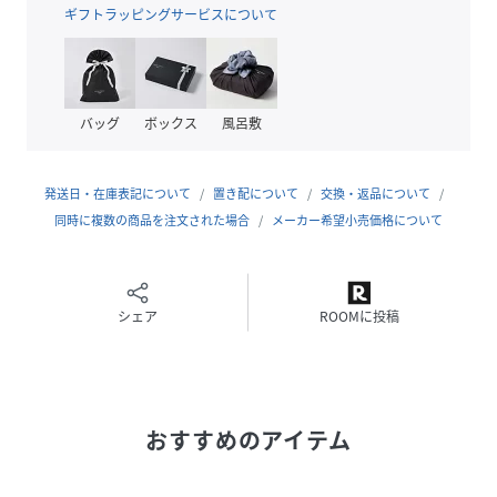
り、きれいめに仕上がっています。裏面は起毛させて温か
ギフトラッピングサービスについて
く、肌ざわりの良い素材になっています。
【着用推奨シーズン】秋～春
身長170B80W58H86着用サイズ：38
バッグ
ボックス
風呂敷
性別タイプ
レディース
発送日・在庫表記について
置き配について
交換・返品について
同時に複数の商品を注文された場合
メーカー希望小売価格について
原産国
中国製
素材
ポリエステル66% レーヨン20% アクリル9% ポ
リウレタン5%
シェア
ROOMに投稿
サイズ
38、40
品番
NH9053_40
(
U1R10463---40-38 NH9053
)
おすすめのアイテム