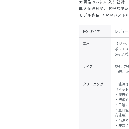
★商品のお気に入り登録
再入荷通知や、お得な情
モデル身長170cmバスト8
性別タイプ
レディー
素材
【ジャケ
ポリエス
5% ※
サイズ
5号、7号
19号AB
クリーニング
・液温は
（ネット
・漂白処
・洗濯処
・日陰で
・底面温
布使用）
・石油系
・非常に