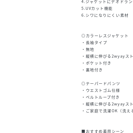
4.ジャケットにデオドラ
5.UVカット機能
6.シワになりにくい素材
◎カラーレスジャケット
・長袖タイプ
・無地
・縦横に伸びる2wyayス
・ポケット付き
・裏地付き
◎テーパードパンツ
・ウエストゴム仕様
・ベルトループ付き
・縦横に伸びる2wyayス
・ご家庭で洗濯OK（洗え
■おすすめ着用シーン