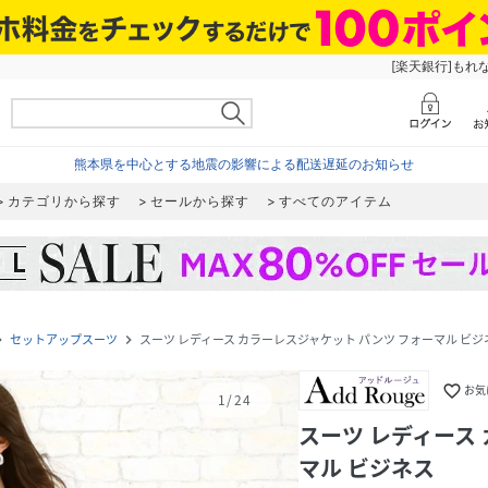
[楽天銀行]もれ
熊本県を中心とする地震の影響による配送遅延のお知らせ
カテゴリから探す
セールから探す
すべてのアイテム
セットアップスーツ
スーツ レディース カラーレスジャケット パンツ フォーマル ビジ
e_next
navigate_next
favorite_border
お気
1
/
24
スーツ レディース
マル ビジネス