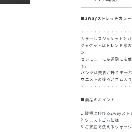
■2Wayストレッチカラ
・・・・・・・・・・・
カラーレスジャケットと
ジャケットはトレンド感の
ン。
セレモニーにも通勤にも
す。
パンツは美脚が叶うテー
ウエストの後ろがゴム入
・・・・・・・・・・・
■商品のポイント
1.縦横に伸びる2wayス
2.ウエストゴム仕様
3.ご家庭で洗えるウォッ