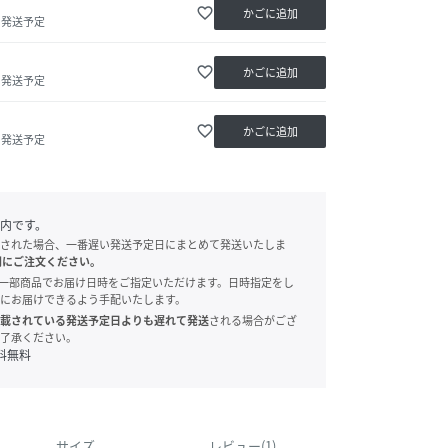
favorite_border
かごに追加
内発送予定
favorite_border
かごに追加
内発送予定
favorite_border
かごに追加
内発送予定
内です。
された場合、一番遅い発送予定日にまとめて発送いたしま
別にご注文ください。
onでは、一部商品でお届け日時をご指定いただけます。日時指定をし
にお届けできるよう手配いたします。
載されている発送予定日よりも遅れて発送
される場合がござ
了承ください。
料無料
サイズ
レビュー(1)