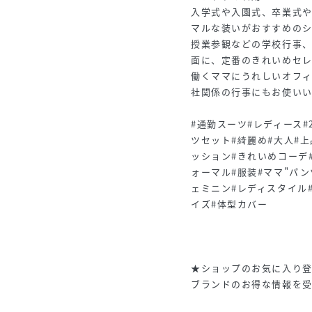
入学式や入園式、卒業式
マルな装いがおすすめの
授業参観などの学校行事
面に、定番のきれいめセ
働くママにうれしいオフ
社関係の行事にもお使い
#通勤スーツ#レディース#2
ツセット#綺麗め#大人#
ッション#きれいめコーデ
ォーマル#服装#ママ"パン
ェミニン#レディスタイル
イズ#体型カバー
★ショップのお気に入り
ブランドのお得な情報を