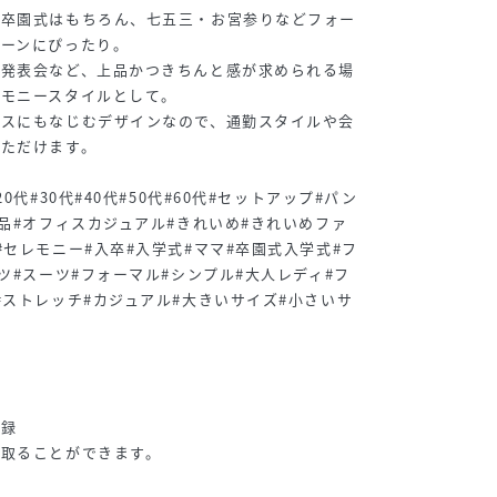
や卒園式はもちろん、七五三・お宮参りなどフォー
シーンにぴったり。
、発表会など、上品かつきちんと感が求められる場
レモニースタイルとして。
ィスにもなじむデザインなので、通勤スタイルや会
いただけます。
0代#30代#40代#50代#60代#セットアップ#パン
上品#オフィスカジュアル#きれいめ#きれいめファ
#セレモニー#入卒#入学式#ママ#卒園式入学式#フ
ツ#スーツ#フォーマル#シンプル#大人レディ#フ
#ストレッチ#カジュアル#大きいサイズ#小さいサ
登録
受取ることができます。