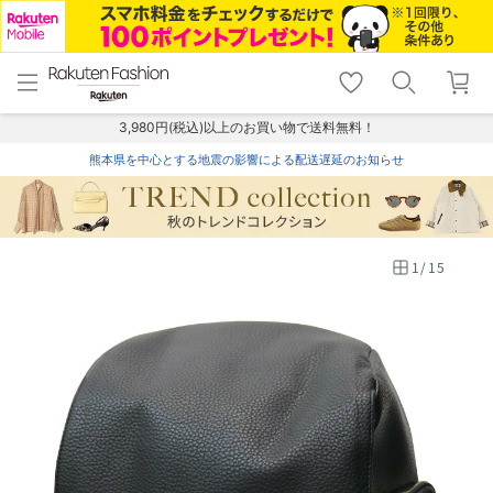
menu
home
search
favorite_border
shopping_cart
lock_outline
メニュー
トップ
検索
お気に入り
カート
ログイン
3,980円(税込)以上のお買い物で送料無料！
熊本県を中心とする地震の影響による配送遅延のお知らせ
1
/
15