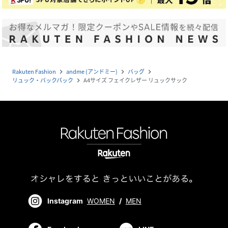
Rakuten Fashion
andme (アンドミー)
バッグ
navigate_next
navigate_next
navigate_next
リュック・バックパック
A4サイズ フェイクレザー リュックサック
navigate_next
Instagram
WOMEN
/
MEN