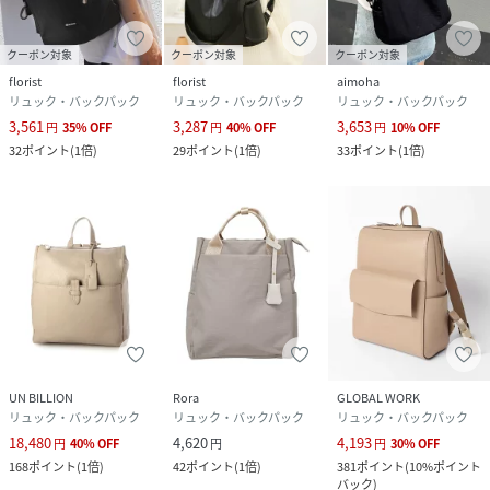
クーポン対象
クーポン対象
クーポン対象
florist
florist
aimoha
リュック・バックパック
リュック・バックパック
リュック・バックパック
3,561
3,287
3,653
円
35
%
OFF
円
40
%
OFF
円
10
%
OFF
32
ポイント
(
1倍
)
29
ポイント
(
1倍
)
33
ポイント
(
1倍
)
UN BILLION
Rora
GLOBAL WORK
リュック・バックパック
リュック・バックパック
リュック・バックパック
18,480
4,620
4,193
円
40
%
OFF
円
円
30
%
OFF
168
ポイント
(
1倍
)
42
ポイント
(
1倍
)
381
ポイント
(
10%ポイント
バック
)