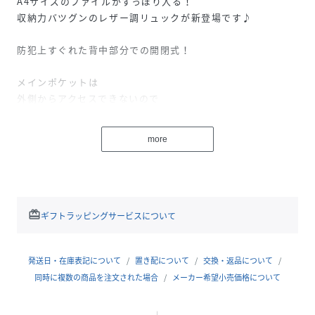
A4サイズのファイルがすっぽり入る！
収納力バツグンのレザー調リュックが新登場です♪
防犯上すぐれた背中部分での開閉式！
メインポケットは
外側からアクセスできないので
旅行の際も安心です♪
more
サイドポケットなど、
小物用ポケットも充実！！
リアルな質感の合皮で
高見え＆雨の日も使える優秀アイテムです♪
redeem
ギフトラッピングサービスについて
※撮影時のライティング、ご覧になっているモニター・PC環
発送日・在庫表記について
置き配について
交換・返品について
境により
同時に複数の商品を注文された場合
メーカー希望小売価格について
実際の商品と色味が異なって見える場合がございます。
ご了承の上お買い求め下さい。