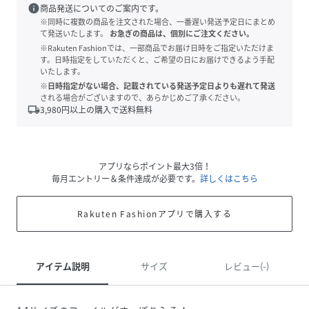
info
商品発送についてのご案内です。
※同時に複数の商品を注文された場合、一番遅い発送予定日にまとめ
て発送いたします。
お急ぎの商品は、個別にご注文ください。
※Rakuten Fashionでは、一部商品でお届け日時をご指定いただけま
す。日時指定をしていただくと、ご希望の日にお届けできるよう手配
いたします。
※日時指定がない場合、記載されている発送予定日よりも遅れて発送
される場合がございますので、あらかじめご了承ください。
local_shipping
3,980
円以上の購入で送料無料
アプリならポイント最大3倍！
毎月エントリー＆条件達成が必要です。
詳しくはこちら
Rakuten Fashionアプリで購入する
アイテム説明
サイズ
レビュー(-)