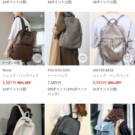
34
ポイント
(
1倍
)
43
ポイント
(
1倍
)
38
ポイント
(
1倍
)
品番
NH1687_6000821
(
6000821-000-000 NH1687
)
クーポン対象
florist
POU DOU DOU
UNITED BASE
リュック・バックパック
トートバッグ
リュック・バックパック
3,587
7,689
4,543
円
40
%
OFF
円
円
30
%
OFF
32
ポイント
(
1倍
)
699
ポイント
(
10%ポイント
41
ポイント
(
1倍
)
バック
)