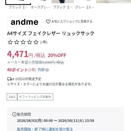
ブラック【シボ】
オークグレー【シボ】
ブラック【スムース】
グレー【スムース】
favorite_border
お気に入りショップに登録する
A4サイズ フェイクレザー リュックサック
star_border
star_border
star_border
star_border
star_border
(
-
件
)
4,471
円 /税込
20
%OFF
メーカー希望小売価格
5,590
円 /税込
40
ポイント
1倍
内訳
local_shipping
4-15日以内発送予定
※サイズ・カラーによりお届け日が異なる場合があります。
SALE
ギフトラッピング対象外
schedule
販売期間
2026/08/03(月) 00:00
〜
2026/08/11(火) 23:59
販売開始・終了時に通知を受け取る