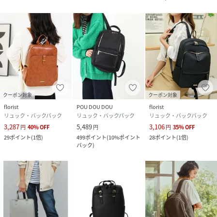
クーポン対象
クーポン対象
florist
POU DOU DOU
florist
リュック・バックパック
リュック・バックパック
リュック・バックパック
3,287
5,489
3,106
円
40
%
OFF
円
円
35
%
OFF
29
ポイント
(
1倍
)
499
ポイント
(
10%ポイント
28
ポイント
(
1倍
)
バック
)