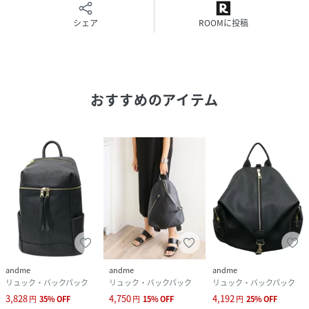
シェア
ROOMに投稿
参考サイズ：Fサイズ
高さ：36cm
幅：35cm
マチ(底面)：15.5cm
ストラップ幅：3.5cm
おすすめのアイテム
ストラップ長さ：(最短)50cm(最長)：94cm
重さ：約850グラム
----------------
素材：
合成皮革 100%
性別タイプ
レディース
原産国
中国
素材
合成皮革
andme
andme
andme
リュック・バックパック
リュック・バックパック
リュック・バックパック
サイズ
Fサイズ
3,828
4,750
4,192
円
35
%
OFF
円
15
%
OFF
円
25
%
OFF