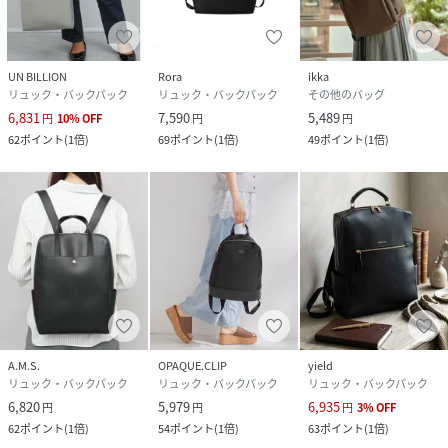
UN BILLION
Rora
ikka
リュック・バックパック
リュック・バックパック
その他のバッグ
6,831
7,590
5,489
円
10
%
OFF
円
円
62
ポイント
(
1倍
)
69
ポイント
(
1倍
)
49
ポイント
(
1倍
)
A.M.S.
OPAQUE.CLIP
yield
リュック・バックパック
リュック・バックパック
リュック・バックパック
6,820
5,979
6,935
円
円
円
3
%
OFF
62
ポイント
(
1倍
)
54
ポイント
(
1倍
)
63
ポイント
(
1倍
)