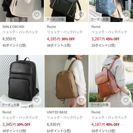
クーポン対象
クーポン対象
SMILE ORCHID
florist
florist
リュック・バックパック
リュック・バックパック
リュック・バックパック
4,950
4,185
3,287
円
円
30
%
OFF
円
45
%
OFF
45
ポイント
(
1倍
)
38
ポイント
(
1倍
)
29
ポイント
(
1倍
)
クーポン対象
クーポン対象
florist
UNITED BASE
florist
リュック・バックパック
リュック・バックパック
リュック・バックパック
3,345
6,930
4,187
円
30
%
OFF
円
円
40
%
OFF
30
ポイント
(
1倍
)
63
ポイント
(
1倍
)
38
ポイント
(
1倍
)