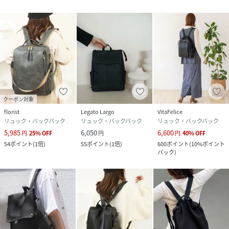
クーポン対象
florist
Legato Largo
VitaFelice
リュック・バックパック
リュック・バックパック
リュック・バックパック
5,985
6,050
6,600
円
25
%
OFF
円
円
40
%
OFF
54
ポイント
(
1倍
)
55
ポイント
(
1倍
)
600
ポイント
(
10%ポイント
バック
)