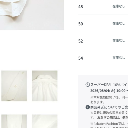
48
在庫なし
50
在庫なし
52
在庫なし
54
在庫なし
schedule
スーパーDEAL
10
%ポイ
2026/08/04(火) 10:00
※本対象期間終了後、同一
あります。
info
商品発送についてのご案
※同時に複数の商品を注文
す。
お急ぎの商品は、個
※Rakuten Fashi