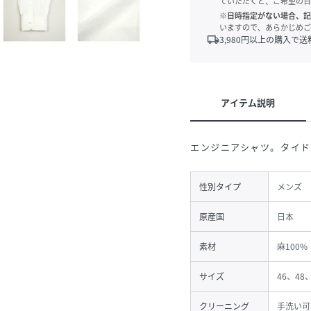
ていただくと、ご希望の日
※日時指定がない場合、記
いますので、あらかじめご
local_shipping
3,980
円以上の購入で送
アイテム説明
エンジニアシャツ。タイ
性別タイプ
メンズ
原産国
日本
素材
麻100%
サイズ
46、48
クリーニング
手洗い可