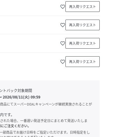
favorite_border
再入荷リクエスト
favorite_border
再入荷リクエスト
favorite_border
再入荷リクエスト
favorite_border
再入荷リクエスト
ントバック対象期間
〜
2026/08/11(火) 09:59
商品にてスーパーDEALキャンペーンが継続実施されることが
内です。
された場合、一番遅い発送予定日にまとめて発送いたしま
別にご注文ください。
onでは、一部商品でお届け日時をご指定いただけます。日時指定をし