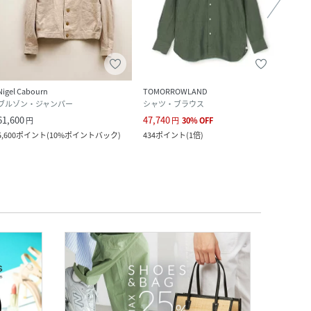
クー
Nigel Cabourn
TOMORROWLAND
Nigel
ブルゾン・ジャンパー
シャツ・ブラウス
その
61,600
47,740
24,6
円
円
30
%
OFF
5,600
ポイント
(
10%ポイントバック
)
434
ポイント
(
1倍
)
2,240