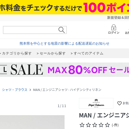
新規登録＆回答
熊本県を中心とする地震の影響による配送遅延のお知らせ
カテゴリから探す
セールから探す
すべてのアイテム
シャツ・ブラウス
MAN / エンジニアシャツ - ハイデンシティリネン
_next
navigate_next
favorite_border
お気
1
/
11
MAN / エンジニ
star_border
star_border
star_border
star_border
star_border
(
-
件
)