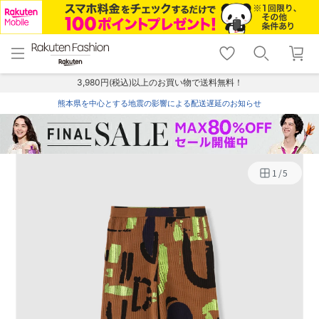
menu
home
search
favorite_border
shopping_cart
lock_outline
メニュー
トップ
検索
お気に入り
カート
ログイン
3,980円(税込)以上のお買い物で送料無料！
熊本県を中心とする地震の影響による配送遅延のお知らせ
1
/
5