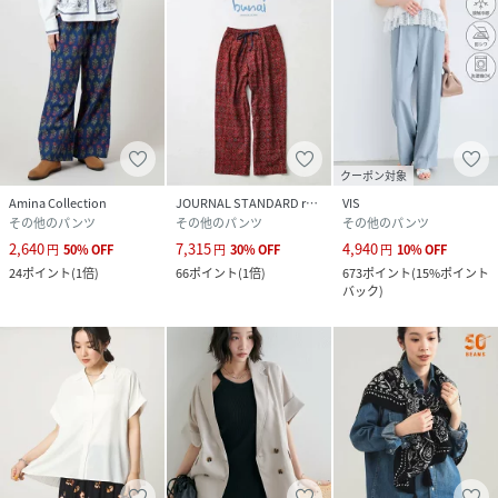
クーポン対象
Amina Collection
JOURNAL STANDARD relume
VIS
その他のパンツ
その他のパンツ
その他のパンツ
2,640
7,315
4,940
円
50
%
OFF
円
30
%
OFF
円
10
%
OFF
24
ポイント
(
1倍
)
66
ポイント
(
1倍
)
673
ポイント
(
15%ポイント
バック
)