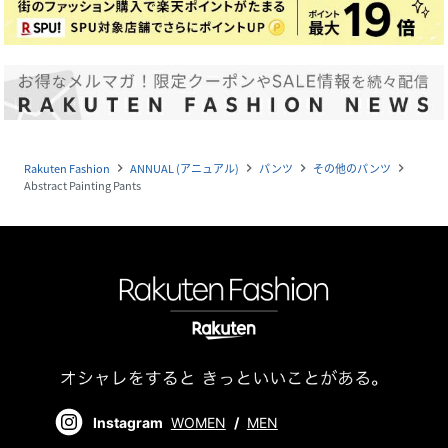
Rakuten Fashion
ANNUAL (アニュアル)
パンツ
その他のパンツ
navigate_next
navigate_next
navigate_next
navigate_next
Abstract Painting Pants
Instagram
WOMEN
/
MEN