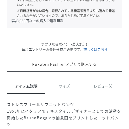
いたします。
※日時指定がない場合、記載されている発送予定日よりも遅れて発送
される場合がございますので、あらかじめご了承ください。
local_shipping
3,980
円以上の購入で送料無料
アプリならポイント最大3倍！
毎月エントリー＆条件達成が必要です。
詳しくはこちら
Rakuten Fashionアプリで購入する
アイテム説明
サイズ
レビュー(-)
ストレスフリーなリブニットパンツ
1953年にイタリアでテキスタイルデザイナーとしての活動を
開始したBrunoBoggiaの抽象画をプリントしたニットパン
ツ