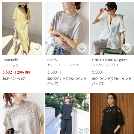
Doux Belle
SHIPS
UNITED ARROWS green label relaxing
チュニック
カットソー・Tシャツ
シャツ・ブラウス
5,592
3,300
9,900
円
20
%
OFF
円
円
50
ポイント
(
1倍
)
300
ポイント
(
10%ポイント
900
ポイント
(
10%ポイント
バック
)
バック
)