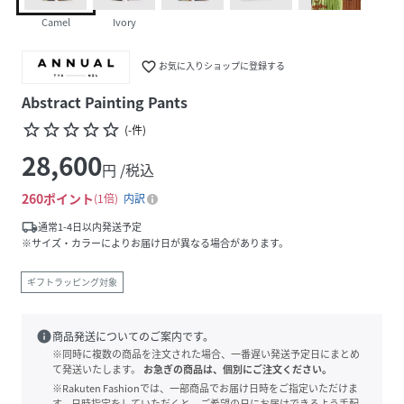
Camel
Ivory
favorite_border
お気に入りショップに登録する
Abstract Painting Pants
star_border
star_border
star_border
star_border
star_border
(
-
件
)
28,600
円 /税込
260
ポイント
1倍
内訳
local_shipping
通常1-4日以内発送予定
※サイズ・カラーによりお届け日が異なる場合があります。
ギフトラッピング対象
info
商品発送についてのご案内です。
※同時に複数の商品を注文された場合、一番遅い発送予定日にまとめ
て発送いたします。
お急ぎの商品は、個別にご注文ください。
※Rakuten Fashionでは、一部商品でお届け日時をご指定いただけま
す。日時指定をしていただくと、ご希望の日にお届けできるよう手配