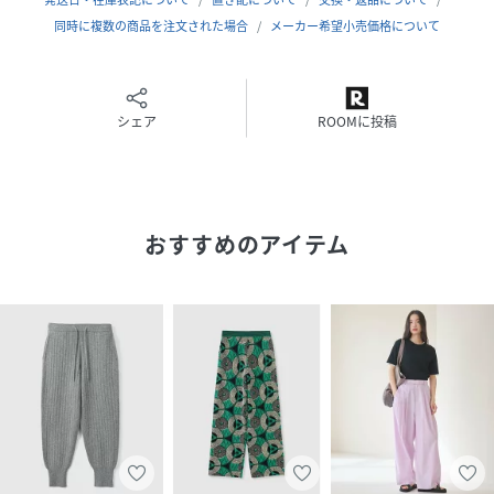
素材
WOOL100%
同時に複数の商品を注文された場合
メーカー希望小売価格について
サイズ
Free
クリーニング
ドライクリーニング
シェア
ROOMに投稿
品番
NG5960_A1207
(
A1207-354PT01-041-7 NG5960
)
おすすめのアイテム