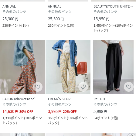
ANNUAL
ANNUAL
BEAUTY&YOUTH UNITED ARROWS
その他のパンツ
その他のパンツ
その他のパンツ
25,300
25,300
15,950
円
円
円
230
ポイント
(
1倍
)
230
ポイント
(
1倍
)
1,450
ポイント
(
10%ポイン
トバック
)
SALON adam et rope'
FREAK’S STORE
Re:EDIT
その他のパンツ
その他のパンツ
その他のパンツ
14,630
3,995
5,998
円
30
%
OFF
円
20
%
OFF
円
1,330
ポイント
(
10%ポイン
363
ポイント
(
10%ポイント
54
ポイント
(
1倍
)
トバック
)
バック
)