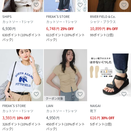
SHIPS
FREAK’S STORE
RIVER FIELD & Co.
カットソー・Tシャツ
カットソー・Tシャツ
シャツ・ブラウス
6,930
6,748
10,899
円
円
25
%
OFF
円
8
%
OFF
630
ポイント
(
10%ポイント
613
ポイント
(
10%ポイント
99
ポイント
(
1倍
)
バック
)
バック
)
クーポン対象
FREAK’S STORE
LIAN
NAIGAI
カットソー・Tシャツ
カットソー・Tシャツ
靴下
3,593
4,950
616
円
10
%
OFF
円
円
30
%
OFF
326
ポイント
(
10%ポイント
450
ポイント
(
10%ポイント
5
ポイント
(
1倍
)
バック
)
バック
)