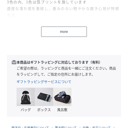
3色の内、1色は箔プリントを施しています
適度な落ち感を重視し、重みのない軽やかな履き心地が特徴
です
ニットパンツでは珍しいサイドポケットが付いており、ウエ
ストはゴム仕様
more
編地と柄の配色が目を惹くリブニットパンツです。
サイズ感/スタイリング
着用画像のモデルは164cmでFreeサイズを着用しています
抽象画プリントのオリジナルニットパンツはリラックス感覚
がありながらも、目を惹く1着となっており、シンプルなトッ
redeem
本商品はギフトラッピングに対応しております（有料）
プスだけでなく、あえての柄合わせも魅力のあるスタイリン
ご希望の際は、ラッピングと商品を一緒にご注文ください。商品
グ仕上がります。
をラッピングして、ご指定の住所にお届けします。
ウィメンズ|Camel：H167cmB78W56H86着用サイズFree|
ギフトラッピングサービスについて
ウィメンズ|Ivory：H178cmB80W58H88着用サイズFree
性別タイプ
レディース
バッグ
ボックス
風呂敷
原産国
CHINA
発送日・在庫表記について
置き配について
交換・返品について