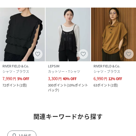
RIVER FIELD & Co.
LEPSIM
RIVER FIELD & Co.
シャツ・ブラウス
カットソー・Tシャツ
シャツ・ブラウス
7,990
3,300
6,990
円
5
%
OFF
円
40
%
OFF
円
12
%
OFF
72
ポイント
(
1倍
)
300
ポイント
(
10%ポイント
63
ポイント
(
1倍
)
バック
)
関連キーワードから探す
search
10分丈