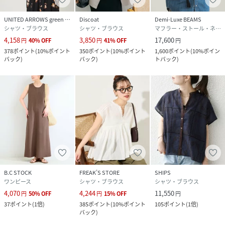
UNITED ARROWS green label relaxing
Discoat
Demi-Luxe BEAMS
シャツ・ブラウス
シャツ・ブラウス
マフラー・ストール・ネックウォーマー
4,158
3,850
17,600
円
40
%
OFF
円
41
%
OFF
円
378
ポイント
(
10%ポイント
350
ポイント
(
10%ポイント
1,600
ポイント
(
10%ポイン
バック
)
バック
)
トバック
)
B.C STOCK
FREAK’S STORE
SHIPS
ワンピース
シャツ・ブラウス
シャツ・ブラウス
4,070
4,244
11,550
円
50
%
OFF
円
15
%
OFF
円
37
ポイント
(
1倍
)
385
ポイント
(
10%ポイント
105
ポイント
(
1倍
)
バック
)