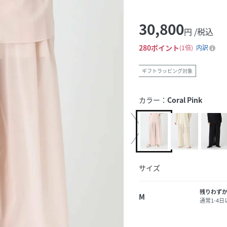
30,800
円 /税込
280
ポイント
1倍
内訳
ギフトラッピング対象
カラー：
Coral Pink
サイズ
残りわず
M
通常1-4