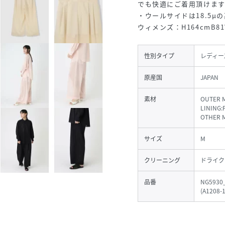
でも快適にご着用頂けま
・ウールサイドは18.5
ウィメンズ：H164cmB8
性別タイプ
レディー
原産国
JAPAN
素材
OUTER 
LINING
OTHER 
サイズ
M
クリーニング
ドライク
品番
NG5930
(
A1208-