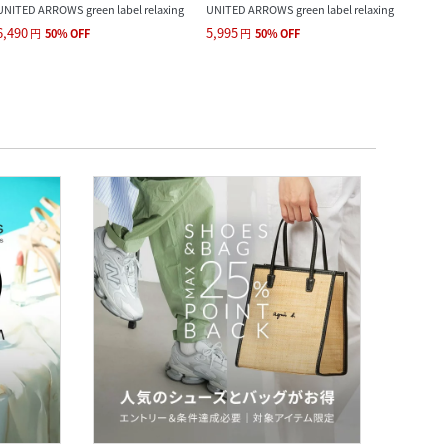
UNITED ARROWS green label relaxing
UNITED ARROWS green label relaxing
N.HO
6,490
5,995
26,1
円
50
%
OFF
円
50
%
OFF