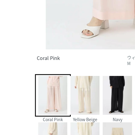
Coral Pink
ウィ
M
Coral Pink
Yellow Beige
Navy