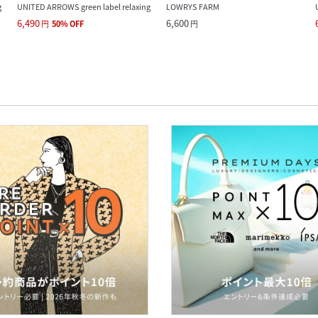
g
UNITED ARROWS green label relaxing
LOWRYS FARM
6,490
6,600
円
50
%
OFF
円