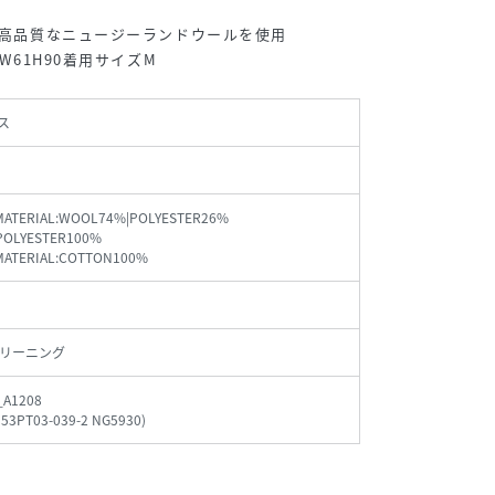
す
μの高品質なニュージーランドウールを使用
1W61H90着用サイズM
ス
MATERIAL:WOOL74%|POLYESTER26%
:POLYESTER100%
MATERIAL:COTTON100%
リーニング
_A1208
153PT03-039-2 NG5930
)