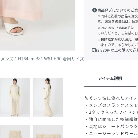
info
商品発送についてのご案
※同時に複数の商品を注文
す。
お急ぎの商品は、個
※Rakuten Fashi
ていただくと、ご希望の日
※日時指定がない場合、記
いますので、あらかじめご
local_shipping
3,980
円以上の購入で送
メンズ：H164cm B81 W61 H90 着用サイズ
アイテム説明
防ぐシワ性に優れたアイテ
・メンズのスラックスをモ
・2タック入ったワイドシ
・独自に開発した極細繊維
・裏地はショートパンツ
・ニュージーランドウー