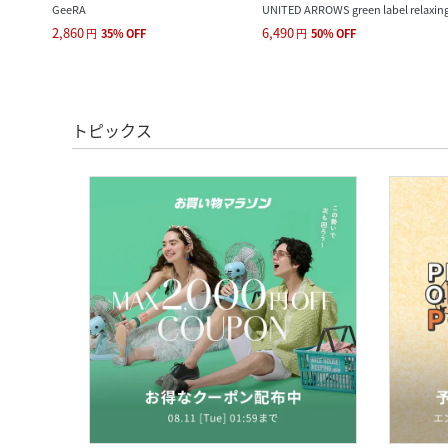
GeeRA
UNITED ARROWS green label relaxin
2,860
6,490
円
35
%
OFF
円
50
%
OFF
トピックス