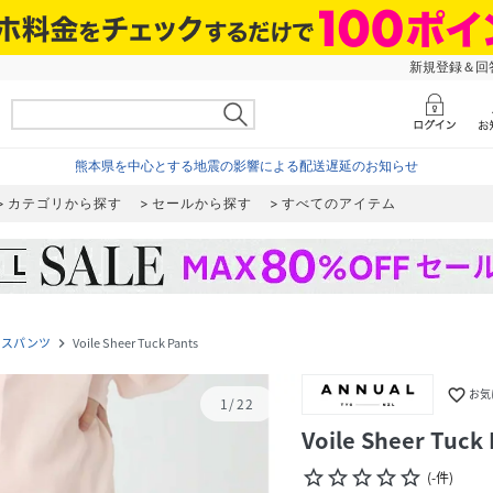
新規登録＆回答
熊本県を中心とする地震の影響による配送遅延のお知らせ
カテゴリから探す
セールから探す
すべてのアイテム
レスパンツ
Voile Sheer Tuck Pants
navigate_next
favorite_border
お気
1
/
22
Voile Sheer Tuck 
star_border
star_border
star_border
star_border
star_border
(
-
件
)