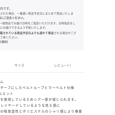
内です。
された場合、一番遅い発送予定日にまとめて発送いたしま
別にご注文ください。
onでは、一部商品でお届け日時をご指定いただけます。日時指定をし
にお届けできるよう手配いたします。
載されている発送予定日よりも遅れて発送
される場合がござ
了承ください。
料無料
サイズ
レビュー(-)
ム
チーフにしたベルトループとマーベルト仕様
ルエット
を使用しているためシアー感が感じられます。
をレイヤードしているような見え感に
ルの吸放湿性とポリエステルのシャリ感により春夏