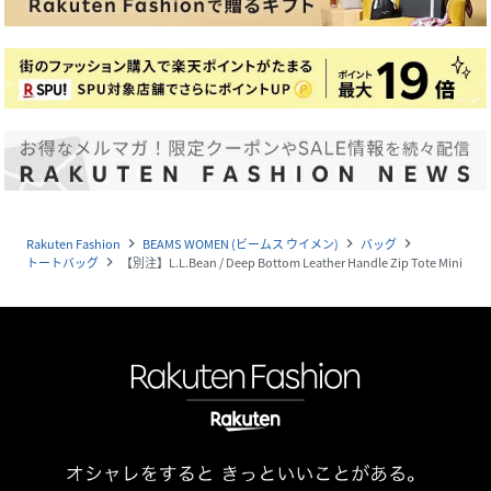
Rakuten Fashion
BEAMS WOMEN (ビームス ウイメン)
バッグ
navigate_next
navigate_next
navigate_next
トートバッグ
【別注】L.L.Bean / Deep Bottom Leather Handle Zip Tote Mini
navigate_next