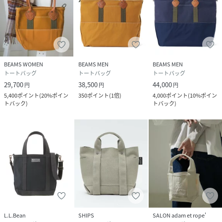
＊〈BEAMSPLUS（ビームスプラス）〉では3種類の大きな
サイズを展開しています。
■品番：38-61-0115-593
■品番：38-61-0114-593
■品番：38-61-0113-593
BEAMS WOMEN
BEAMS MEN
BEAMS MEN
トートバッグ
トートバッグ
トートバッグ
※高さはハンドルを除く本体部分の高さです。横幅、奥行き
29,700
38,500
44,000
円
円
円
は底面の大きさです。持ち手部分のサイズはハンドルの長さ
5,400
ポイント
(
20%ポイン
350
ポイント
(
1倍
)
4,000
ポイント
(
10%ポイン
トバック
)
トバック
)
です。
※アイテムサイズは商品サンプルを採寸しているため、実際
の商品と多少の誤差が生じる場合がございます。
※画像の商品はサンプルのため、実際の商品と「仕様」「色
味」が異なる場合がございます。
L.L.Bean
1912年に創業したアメリカの老舗アウトドアブランド。100
周年を迎えた今もなお、世代を超え、幅広い多くのファンか
L.L.Bean
SHIPS
SALON adam et rope'
ら支持を集めています。