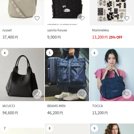
russet
sanrio house
Marimekko
37,400
9,900
13,200
円
円
円
25
%
OFF
4
5
6
IACUCCI
BEAMS MEN
TOCCA
94,600
46,200
13,200
円
円
円
7
8
9