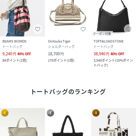
クーポン対象
BEAMS WOMEN
Onitsuka Tiger
TOFF&LOADSTONE
トートバッグ
ショルダーバッグ
トートバッグ
9,240
18,700
38,940
円
40
%
OFF
円
円
40
%
OFF
84
ポイント
(
1倍
)
170
ポイント
(
1倍
)
3,540
ポイント
(
10%ポイン
トバック
)
トートバッグ
のランキング
1
2
3