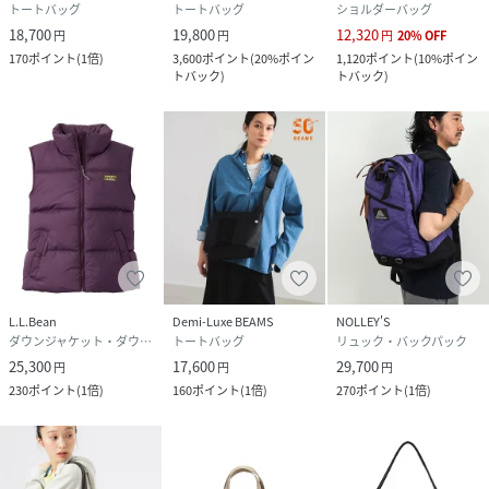
トートバッグ
トートバッグ
ショルダーバッグ
18,700
19,800
12,320
円
円
円
20
%
OFF
170
ポイント
(
1倍
)
3,600
ポイント
(
20%ポイン
1,120
ポイント
(
10%ポイン
トバック
)
トバック
)
L.L.Bean
Demi-Luxe BEAMS
NOLLEY'S
ダウンジャケット・ダウンベスト
トートバッグ
リュック・バックパック
25,300
17,600
29,700
円
円
円
230
ポイント
(
1倍
)
160
ポイント
(
1倍
)
270
ポイント
(
1倍
)