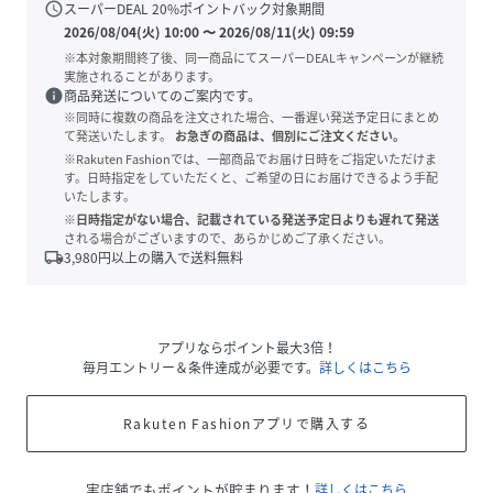
schedule
スーパーDEAL
20
%ポイントバック対象期間
2026/08/04(火) 10:00
〜
2026/08/11(火) 09:59
※本対象期間終了後、同一商品にてスーパーDEALキャンペーンが継続
実施されることがあります。
info
商品発送についてのご案内です。
※同時に複数の商品を注文された場合、一番遅い発送予定日にまとめ
て発送いたします。
お急ぎの商品は、個別にご注文ください。
※Rakuten Fashionでは、一部商品でお届け日時をご指定いただけま
す。日時指定をしていただくと、ご希望の日にお届けできるよう手配
いたします。
※日時指定がない場合、記載されている発送予定日よりも遅れて発送
される場合がございますので、あらかじめご了承ください。
local_shipping
3,980
円以上の購入で送料無料
アプリならポイント最大3倍！
毎月エントリー＆条件達成が必要です。
詳しくはこちら
Rakuten Fashionアプリで購入する
実店舗でもポイントが貯まります！
詳しくはこちら