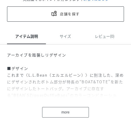
店舗を探す
アイテム説明
サイズ
レビュー(0)
アーカイブを踏襲しリデザイン
■デザイン
これまで〈L.L.Bean（エルエルビーン）〉に別注した、深め
にデザインされたボトム部分が特長の“BOAT&TOTE”を新た
にデザインしたトートバッグ。アーカイブに存在す
る“BEAN'SZipperDuffleBags”のカラーコンビネーショ
ン、素材使いを踏襲し、これまでの雰囲気を刷新。使い込む
ことでエイジングを楽しむことのできる、アメリカ製の名作
more
トートバッグです。
■ディテール