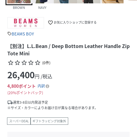
BROWN
NAVY
favorite_border
お気に入りショップに登録する
BEAMS BOY
sell
【別注】L.L.Bean / Deep Bottom Leather Handle Zip
Tote Mini
star_border
star_border
star_border
star_border
star_border
(
0
件
)
26,400
円 /税込
4,800
ポイント
内訳
20%ポイントバック
local_shipping
通常3-8日以内発送予定
※サイズ・カラーによりお届け日が異なる場合があります。
スーパーDEAL
ギフトラッピング対象外