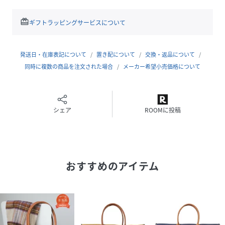
・ハンドルはレザーハンドルを使用。
・アーカイブを踏襲しショルダーストラップを装備した
redeem
ギフトラッピングサービスについて
2WAY仕様。
・BAGの口もアーカイブを踏襲したジッパーを装備し開閉が
可能。
発送日・在庫表記について
置き配について
交換・返品について
・カラーリングは当時を彷彿とさせるネイビーボディ/グリー
同時に複数の商品を注文された場合
メーカー希望小売価格について
ンテープ、ブラウンボディー/グリーンテープの２色展開。
・前回のデラックストートのデザインを踏襲しアウトサイド
ポケットを装備。
シェア
ROOMに投稿
■サイズ
小さめのサイズ感ですが、財布、携帯、ポーチなどが充分に
入るサイズ感。
おすすめのアイテム
■素材
丈夫なキャンバス地のため、長く愛用いただけます。
＊同デザイン別サイズもおすすめです。
■品番：13-61-0180-593