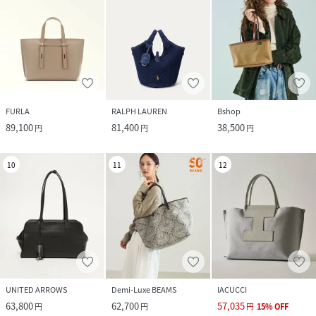
FURLA
RALPH LAUREN
Bshop
89,100
81,400
38,500
円
円
円
10
11
12
UNITED ARROWS
Demi-Luxe BEAMS
IACUCCI
63,800
62,700
57,035
円
円
円
15
%
OFF