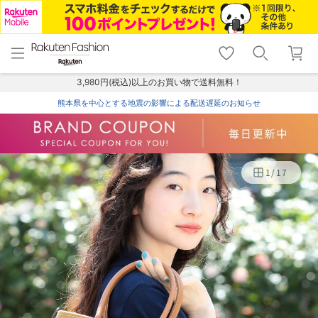
menu
home
search
favorite_border
shopping_cart
lock_outline
メニュー
トップ
検索
お気に入り
カート
ログイン
3,980円(税込)以上のお買い物で送料無料！
熊本県を中心とする地震の影響による配送遅延のお知らせ
1
/
17