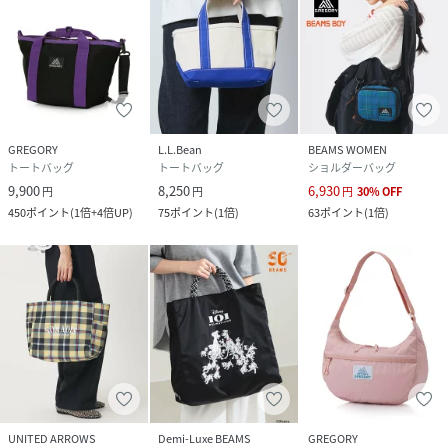
GREGORY
L.L.Bean
BEAMS WOMEN
トートバッグ
トートバッグ
ショルダーバッグ
9,900
8,250
6,930
円
円
円
30
%
OFF
450
ポイント
(
1倍+4倍UP
)
75
ポイント
(
1倍
)
63
ポイント
(
1倍
)
UNITED ARROWS
Demi-Luxe BEAMS
GREGORY