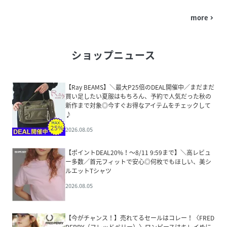
more
navigate_next
ショップニュース
【Ray BEAMS】＼最大P25倍のDEAL開催中／まだまだ
買い足したい夏服はもちろん、予約で人気だった秋の
新作まで対象◎今すぐお得なアイテムをチェックして
♪
2026.08.05
【ポイントDEAL20%！～8/11 9:59まで】＼高レビュ
ー多数／首元フィットで安心◎何枚でもほしい、美シ
ルエットTシャツ
2026.08.05
【今がチャンス！】売れてるセールはコレー！〈FRED