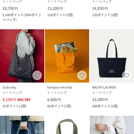
トートバッグ
トートバッグ
トートバッグ
18,700
13,200
14,850
円
円
円
5,100
ポイント
(
30%ポイン
120
ポイント
(
1倍
)
135
ポイント
(
1倍
)
性別タイプ
ユニセックス
トバック
)
原産国
ｱﾒﾘｶ製
素材
コットン100% レザー
サイズ
ONE SIZE
品番
NG5457_13
(
13-61-0179-593-28-88 NG5457
)
Subciety
bonjour records
RALPH LAUREN
トートバッグ
トートバッグ
トートバッグ
4,158
6,600
33,000
円
30
%
OFF
円
円
37
ポイント
(
1倍
)
60
ポイント
(
1倍
)
300
ポイント
(
1倍
)