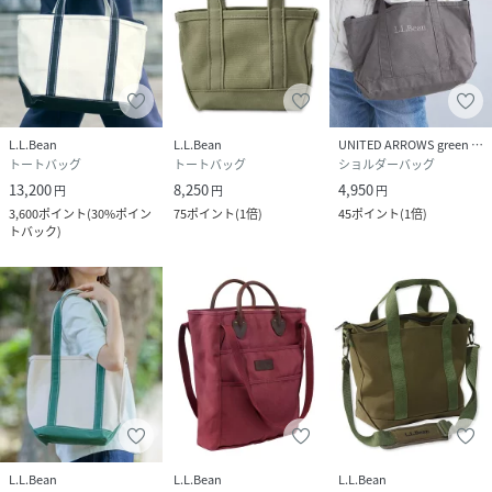
L.L.Bean
L.L.Bean
UNITED ARROWS green label relaxing
トートバッグ
トートバッグ
ショルダーバッグ
13,200
8,250
4,950
円
円
円
3,600
ポイント
(
30%ポイン
75
ポイント
(
1倍
)
45
ポイント
(
1倍
)
トバック
)
L.L.Bean
L.L.Bean
L.L.Bean