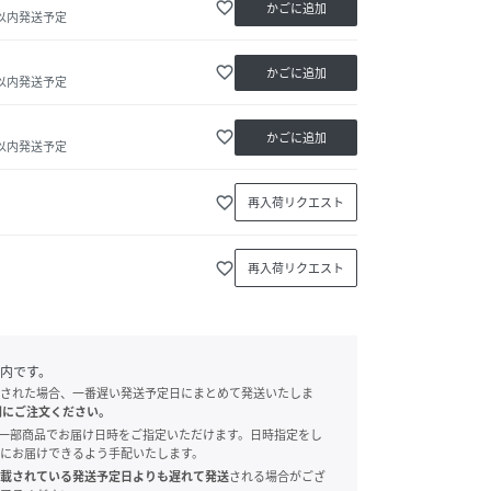
favorite_border
かごに追加
日以内発送予定
favorite_border
かごに追加
日以内発送予定
favorite_border
かごに追加
日以内発送予定
favorite_border
再入荷リクエスト
favorite_border
再入荷リクエスト
内です。
された場合、一番遅い発送予定日にまとめて発送いたしま
別にご注文ください。
onでは、一部商品でお届け日時をご指定いただけます。日時指定をし
にお届けできるよう手配いたします。
載されている発送予定日よりも遅れて発送
される場合がござ