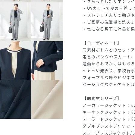
・さらっとしたリネンラ
・UVカットで夏の日差し
・ストレッチ入りで動き
・ご家庭の洗濯機で洗え
・気になる脇下に消臭効
【コーディネート】
同素材ボトムとのセット
定番のパンツやスカート
通勤からおでかけはもち
七五三や発表会、学校行事
フォーマルな場やビジネ
ベーシックなジャケットは
【同素材シリーズ】
ノーカラージャケット：KBD
キーネックジャケット：KBD
テーラードジャケット：KBD
ダブルブレストジャケット：K
スリーブレスジャケット/ジレ