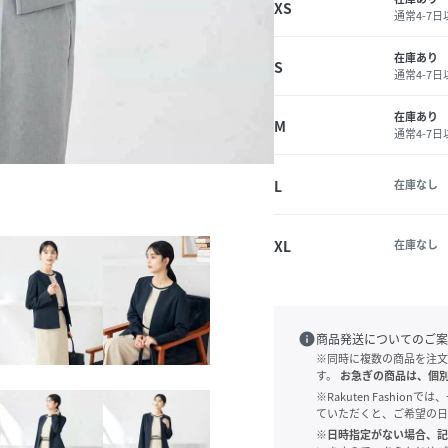
XS
通常4-7
在庫あり
S
通常4-7
在庫あり
M
通常4-7
L
在庫なし
XL
在庫なし
info
商品発送についてのご案
※同時に複数の商品を注文
す。
お急ぎの商品は、個
※Rakuten Fashi
ていただくと、ご希望の日
※日時指定がない場合、記