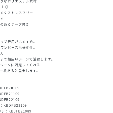
イクなポリエステル素材
にも◎
やすくストレスフリー
ます
果のあるテープ付き
アップ着用がおすすめ。
、ワンピースも好相性。
ろん
まで幅広いシーンで活躍します。
スシーンに活躍してくれる
一枚あると重宝します。
FB20109
FB21109
FB22109
BDFB23109
：KBJFB21089