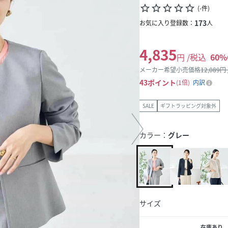
star_border
star_border
star_border
star_border
star_border
(
-
件
)
173
お気に入り登録数：
人
4,835
円 /税込
60
%
メーカー希望小売価格
12,089
円
43
ポイント
1倍
内訳
SALE
ギフトラッピング対象外
カラー：
グレー
サイズ
在庫あり