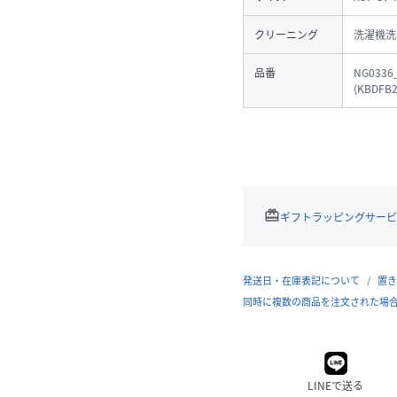
クリーニング
洗濯機洗
品番
NG0336
(
KBDFB2
redeem
ギフトラッピングサービ
発送日・在庫表記について
置き
同時に複数の商品を注文された場
LINEで送る