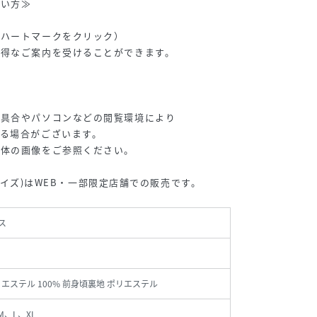
使い方≫
（ハートマークをクリック）
お得なご案内を受けることができます。
り具合やパソコンなどの閲覧環境により
る場合がございます。
単体の画像をご参照ください。
XLサイズ)はWEB・一部限定店舗での販売です。
ス
リエステル 100% 前身頃裏地 ポリエステル
M、L、XL