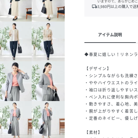
いますので、あらかじめご
local_shipping
3,980
円以上の購入で送
アイテム説明
◆春夏に嬉しい！リネン
【デザイン】
・シンプルながらも洗練
・ややハイウエストのラ
・袖口は折り返しやすい
・ペン入れに便利な胸内
・動きやすさ、着心地、
・腕が上がりやすく着苦
・定番のネイビー、優し
【素材】