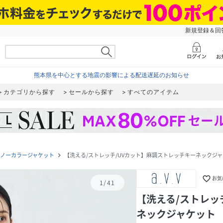
新規登録＆回答
熊本県を中心とする地震の影響による配送遅延のお知らせ
カテゴリから探す
セールから探す
すべてのアイテム
ノーカラージャケット
【洗える/ストレッチ/UVカット】麻調ストレッチキーネックジ
navigate_next
favorite_border
お気
1
/
41
【洗える/ストレッ
ネックジャケット