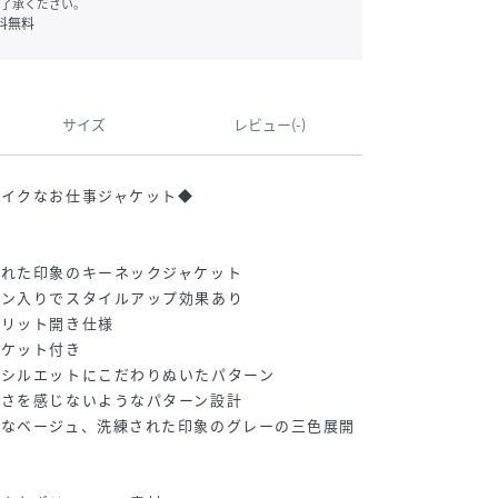
了承ください。
料無料
サイズ
レビュー(-)
ライクなお仕事ジャケット◆
された印象のキーネックジャケット
イン入りでスタイルアップ効果あり
スリット開き仕様
ポケット付き
美シルエットにこだわりぬいたパターン
しさを感じないようなパターン設計
げなベージュ、洗練された印象のグレーの三色展開