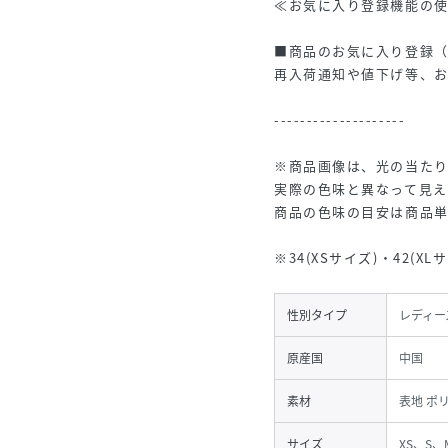
≪お気に入り登録機能の
■商品のお気に入り登録
再入荷通知や値下げ等、
--------------------
※商品画像は、光の当た
実際の色味と異なって見え
商品の色味の目安は商品
※34(XSサイズ)・42(
性別タイプ
レディー
原産国
中国
素材
表地 ポ
サイズ
XS、S、