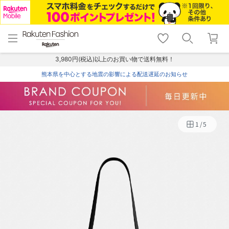
menu
home
search
favorite_border
shopping_cart
lock_outline
メニュー
トップ
検索
お気に入り
カート
ログイン
3,980円(税込)以上のお買い物で送料無料！
熊本県を中心とする地震の影響による配送遅延のお知らせ
1
/
5