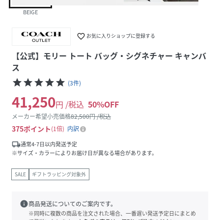
BEIGE
favorite_border
お気に入りショップに登録する
【公式】モリー トート バッグ・シグネチャー キャンバ
ス
star
star
star
star
star
(
3
件
)
41,250
円 /税込
50
%OFF
メーカー希望小売価格
82,500
円 /税込
375
ポイント
1倍
内訳
local_shipping
通常4-7日以内発送予定
※サイズ・カラーによりお届け日が異なる場合があります。
SALE
ギフトラッピング対象外
info
商品発送についてのご案内です。
※同時に複数の商品を注文された場合、一番遅い発送予定日にまとめ