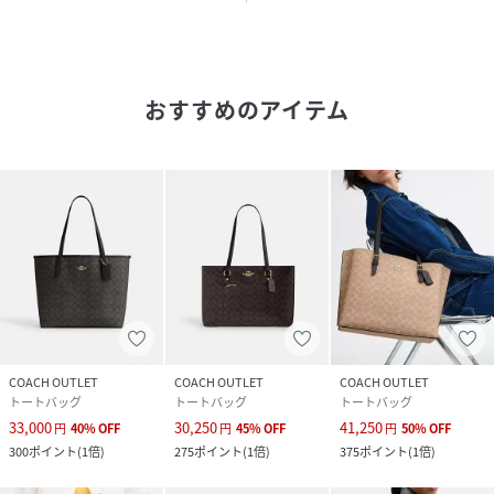
品番
NF7711_CV967
(
CV967-IMXAQ-BEI-ONE NF7711
)
おすすめのアイテム
COACH OUTLET
COACH OUTLET
COACH OUTLET
トートバッグ
トートバッグ
トートバッグ
33,000
30,250
41,250
円
40
%
OFF
円
45
%
OFF
円
50
%
OFF
300
ポイント
(
1倍
)
275
ポイント
(
1倍
)
375
ポイント
(
1倍
)