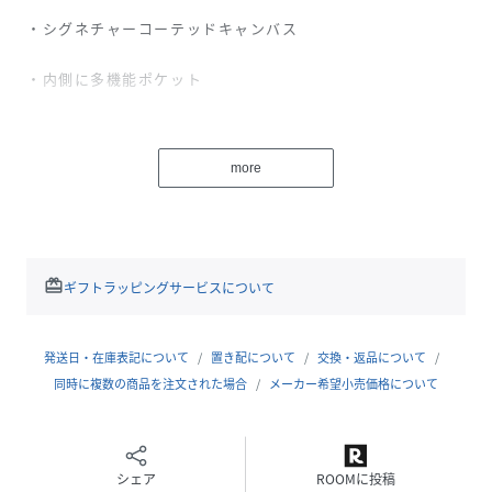
・シグネチャーコーテッドキャンバス
・内側に多機能ポケット
・ジップトップ開閉、裏地付き
more
・ハンドルから本体まで26cm
・中央にジップコンパートメント
・縦28cmx横34cmxマチ13cm
redeem
ギフトラッピングサービスについて
・約800g
・A4サイズ、14インチノートパソコンまで収納可能
発送日・在庫表記について
置き配について
交換・返品について
同時に複数の商品を注文された場合
メーカー希望小売価格について
性別タイプ
レディース
サイズ
ONE
シェア
ROOMに投稿