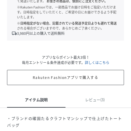
て発送いたします。
お急ぎの商品は、個別にご注文ください。
※Rakuten Fashionでは、一部商品でお届け日時をご指定いただけま
す。日時指定をしていただくと、ご希望の日にお届けできるよう手配
いたします。
※日時指定がない場合、記載されている発送予定日よりも遅れて発送
される場合がございますので、あらかじめご了承ください。
local_shipping
3,980
円以上の購入で送料無料
アプリならポイント最大3倍！
毎月エントリー＆条件達成が必要です。
詳しくはこちら
Rakuten Fashionアプリで購入する
アイテム説明
レビュー(3)
・ブランドの確固たるクラフトマンシップで仕上げたトート
バッグ