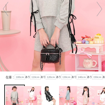
在庫：
100cm
あり
110cm
あり
120cm
あり
130cm
あり
140cm
あり
150cm
あ