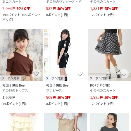
ミニスカート
その他のワンピース・ドレス
その他のスカート
2,093
932
1,331
円
30
%
OFF
円
50
%
OFF
円
45
%
OFF
190
ポイント
(
10%ポイント
8
ポイント
(
1倍
)
12
ポイント
(
1倍
)
バック
)
クーポン対象
クーポン対象
クーポン対象
韓国子供服 Bee
韓国子供服 Bee
ROPE' PICNIC
その他のトップス
ワンピース
その他のスカート
1,606
909
1,925
円
円
50
%
OFF
円
50
%
OFF
14
ポイント
(
1倍
)
8
ポイント
(
1倍
)
17
ポイント
(
1倍
)