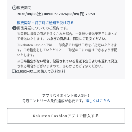
schedule
販売期間
2026/08/08(土) 00:00
〜
2026/08/09(日) 23:59
販売開始・終了時に通知を受け取る
info
商品発送についてのご案内です。
※同時に複数の商品を注文された場合、一番遅い発送予定日にまとめ
て発送いたします。
お急ぎの商品は、個別にご注文ください。
※Rakuten Fashionでは、一部商品でお届け日時をご指定いただけま
す。日時指定をしていただくと、ご希望の日にお届けできるよう手配
いたします。
※日時指定がない場合、記載されている発送予定日よりも遅れて発送
される場合がございますので、あらかじめご了承ください。
local_shipping
3,980
円以上の購入で送料無料
アプリならポイント最大3倍！
毎月エントリー＆条件達成が必要です。
詳しくはこちら
Rakuten Fashionアプリで購入する