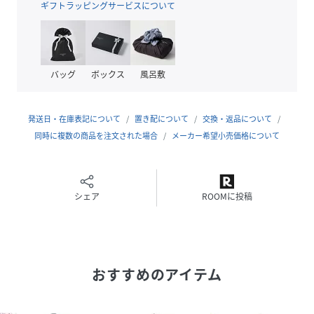
ギフトラッピングサービスについて
・表記サイズは全てスタッフが平置きで計測し
た実寸値です。計測の仕方により実寸値とは若
干（1～2cm前後 / 冬物は2～3cm）異なる場合
がございます。
サイズ
バッグ
ボックス
100cm、110cm、120cm、130cm、140cm、
風呂敷
150cm
品番
NF7216_saa01556
発送日・在庫表記について
置き配について
交換・返品について
(
saa01556-a-100 NF7216
)
同時に複数の商品を注文された場合
メーカー希望小売価格について
シェア
ROOMに投稿
おすすめのアイテム