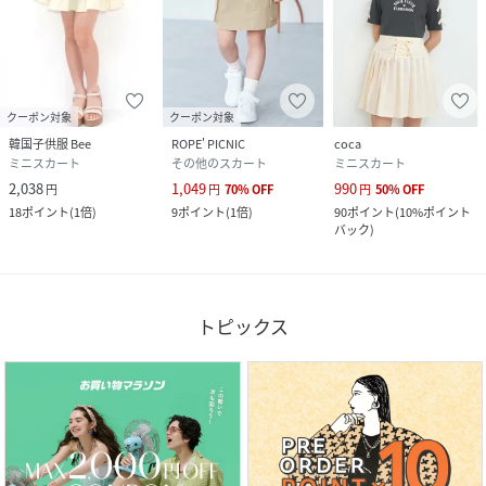
クーポン対象
クーポン対象
韓国子供服 Bee
ROPE' PICNIC
coca
ミニスカート
その他のスカート
ミニスカート
2,038
1,049
990
円
円
70
%
OFF
円
50
%
OFF
18
ポイント
(
1倍
)
9
ポイント
(
1倍
)
90
ポイント
(
10%ポイント
バック
)
トピックス