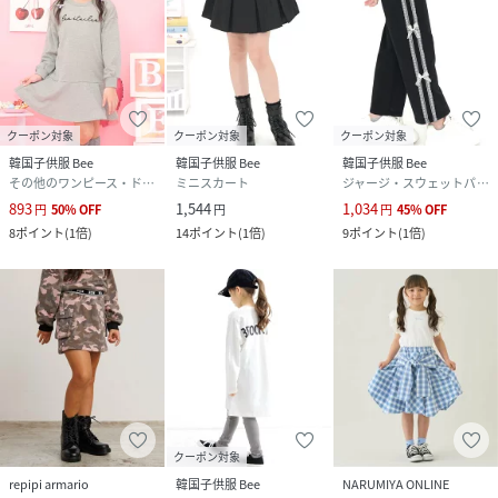
クーポン対象
クーポン対象
クーポン対象
韓国子供服 Bee
韓国子供服 Bee
韓国子供服 Bee
その他のワンピース・ドレス
ミニスカート
ジャージ・スウェットパンツ
893
1,544
1,034
円
50
%
OFF
円
円
45
%
OFF
8
ポイント
(
1倍
)
14
ポイント
(
1倍
)
9
ポイント
(
1倍
)
クーポン対象
repipi armario
韓国子供服 Bee
NARUMIYA ONLINE