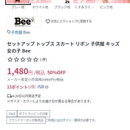
グレー地
ホワイト地
ブラック地
くすみライトブルー地
ピンク地
favorite_border
お気に入りショップに登録する
子供服 Bee
sell
セットアップ トップス スカート リボン 子供服 キッズ
女の子 Bee
star_border
star_border
star_border
star_border
star_border
(
-
件
)
1,480
円 /税込
50
%OFF
メーカー希望小売価格
2,961
円 /税込
13
ポイント
1倍
内訳
local_shipping
4-20日以内発送予定
※サイズ・カラーによりお届け日が異なる場合があります。
SALE
ギフトラッピング対象
ブランドクーポン対象商品
ご利用には
ログイン
・獲得が必要です。