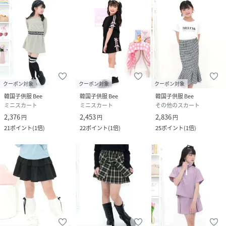
クーポン対象
クーポン対象
クーポン対象
韓国子供服 Bee
韓国子供服 Bee
韓国子供服 Bee
ミニスカート
ミニスカート
その他のスカート
2,376
2,453
2,836
円
円
円
21
ポイント
(
1倍
)
22
ポイント
(
1倍
)
25
ポイント
(
1倍
)