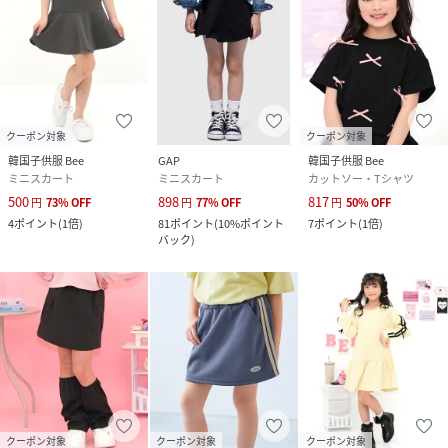
クーポン対象
クーポン対象
韓国子供服 Bee
GAP
韓国子供服 Bee
ミニスカート
ミニスカート
カットソー・Tシャツ
500
898
817
円
73
%
OFF
円
77
%
OFF
円
50
%
OFF
4
ポイント
(
1倍
)
81
ポイント
(
10%ポイント
7
ポイント
(
1倍
)
バック
)
クーポン対象
クーポン対象
クーポン対象