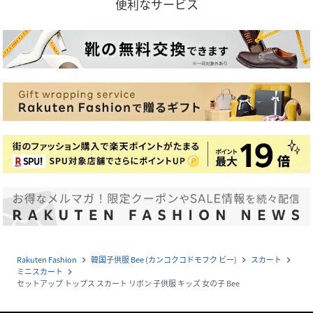
便利なサービス
Rakuten Fashion
韓国子供服 Bee (カンコクコドモフク ビー)
スカート
navigate_next
navigate_next
navigate_next
ミニスカート
navigate_next
セットアップ トップス スカート リボン 子供服 キッズ 女の子 Bee