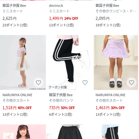
韓国子供服 Bee
devirock
韓国子供服 Bee
ミニスカート
ミニスカート
その他のワンピース・ドレス
2,625
1,499
2,095
円
円
24
%
OFF
円
23
ポイント
(
1倍
)
13
ポイント
(
1倍
)
19
ポイント
(
1倍
)
クーポン対象
NARUMIYA ONLINE
韓国子供服 Bee
NARUMIYA ONLINE
その他のスカート
その他のパンツ
その他のスカート
1,518
735
1,463
円
40
%
OFF
円
50
%
OFF
円
30
%
OFF
13
ポイント
(
1倍
)
6
ポイント
(
1倍
)
13
ポイント
(
1倍
)