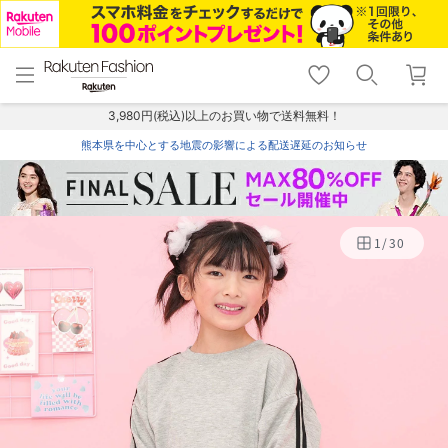
menu
home
search
favorite_border
shopping_cart
lock_outline
メニュー
トップ
検索
お気に入り
カート
ログイン
3,980円(税込)以上のお買い物で送料無料！
熊本県を中心とする地震の影響による配送遅延のお知らせ
1
/
30