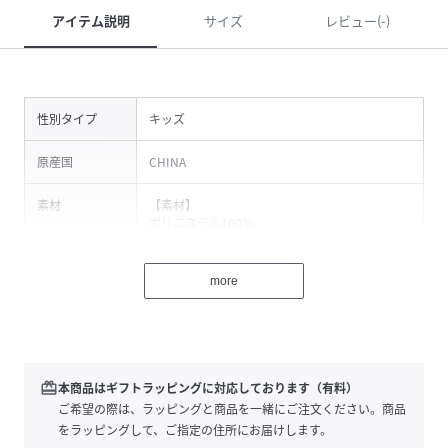
アイテム説明
サイズ
レビュー(-)
性別タイプ
キッズ
原産国
CHINA
素材
【素材】
ポリエステル100％
【厚さ】
春秋にピッタリの薄手生地です。
more
【 ご注意 】
※入荷時期により色味が異なる場合があり、2枚
以上ご購入いただいた際に色味を揃えてお届け
出来ない場合がございます。お選びいただくこ
とは出来ませんので、予めご了承の上ご購入下
redeem
本商品はギフトラッピングに対応しております（有料）
さい。
ご希望の際は、ラッピングと商品を一緒にご注文ください。商品
・商品の色味に関しましては、モニターにより
をラッピングして、ご指定の住所にお届けします。
若干の誤差が出る場合があります。