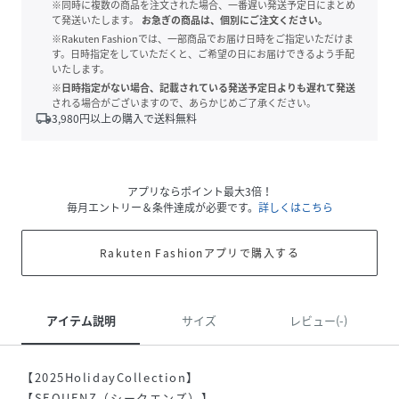
※同時に複数の商品を注文された場合、一番遅い発送予定日にまとめ
て発送いたします。
お急ぎの商品は、個別にご注文ください。
※Rakuten Fashionでは、一部商品でお届け日時をご指定いただけま
す。日時指定をしていただくと、ご希望の日にお届けできるよう手配
いたします。
※日時指定がない場合、記載されている発送予定日よりも遅れて発送
される場合がございますので、あらかじめご了承ください。
local_shipping
3,980
円以上の購入で送料無料
アプリならポイント最大3倍！
毎月エントリー＆条件達成が必要です。
詳しくはこちら
Rakuten Fashionアプリで購入する
アイテム説明
サイズ
レビュー(-)
【2025HolidayCollection】
【SEQUENZ（シークエンズ）】