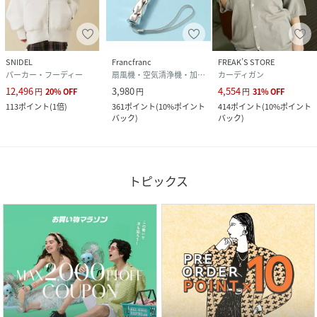
SNIDEL
Francfranc
FREAK’S STORE
パーカー・フーディー
扇風機・空気清浄機・加湿器
カーディガン
12,496
3,980
4,554
円
20
%
OFF
円
円
31
%
OFF
113
ポイント
(
1倍
)
361
ポイント
(
10%ポイント
414
ポイント
(
10%ポイント
バック
)
バック
)
トピックス