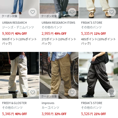
クーポン対象
クーポン対象
URBAN RESEARCH
URBAN RESEARCH ITEMS
FREAK’S STORE
ジーンズ・デニムパンツ
その他のパンツ
その他のパンツ
9,900
2,995
5,335
円
40
%
OFF
円
49
%
OFF
円
11
%
OFF
900
ポイント
(
10%ポイント
272
ポイント
(
10%ポイント
485
ポイント
(
10%ポイント
バック
)
バック
)
バック
)
クーポン対象
FREDY & GLOSTER
improves
FREAK’S STORE
その他のパンツ
カーゴパンツ
その他のパンツ
5,346
3,998
5,526
円
40
%
OFF
円
32
%
OFF
円
21
%
OFF