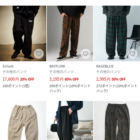
様、加工、サイズ、素材などが若干異なる場合がございま
す。
※着用、お取り扱いの際は、商品についている品質表示とア
テンションタグを必ずご確認下さい。
【商品のお気に入り登録】（ハートマークをクリック）
完売カラーの再入荷通知や、ラスト1点の通知、セールやク
ーポン通知も受け取ることができます。
Schott
BAYFLOW
RAGEBLUE
その他のパンツ
その他のパンツ
その他のパンツ
【ブランドのお気に入り登録】
17,600
3,195
2,995
円
20
%
OFF
円
60
%
OFF
円
50
%
OFF
新商品や再入荷、ショップのおすすめトピックなど、いち早
160
ポイント
(
1倍
)
290
ポイント
(
10%ポイント
272
ポイント
(
10%ポイント
くブランドのお得な情報を受け取ることができます。
バック
)
バック
)
※ご注文いただいた予約商品のお届け時期の確認は、注文履
歴ページより行えます。
性別タイプ
メンズ