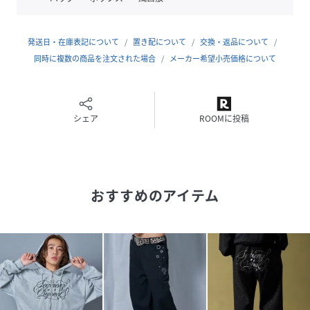
こなしやすい1着になります！トレンドのサイジングに仕上
げており短丈なアウターとの相性も良く、どんなコーディネ
ートにも非常に合います。
発送日・在庫表記について
置き配について
交換・返品について
同時に複数の商品を注文された場合
メーカー希望小売価格について
【素材】
しっかりとした厚みのある質感としなやかさを兼ね備えた安
定感のある仕上がり。肌にさらっと触れる優しい着心地で、
シーズンレスで大活躍。素材にはコットンとポリエステルを
シェア
ROOMに投稿
バランス良くブレンドした裏毛スウェット生地を採用しまし
た。裏毛のループと程よい生地の厚さが特徴的なスウェット
生地は伸縮性が良く、ふっくらとした柔らかな仕上がりが特
徴的です。ヴィンテージ感のあるフェード加工を施した程よ
おすすめのアイテム
く厚みのある生地で、軽い着心地＆幅広いシーズンで活躍し
てくれます。
【コーディネート】
パンツの存在感を活かしたシンプルなトップスとのスタイリ
ングがおすすめ。無地のパーカーやポケTと合わせるだけ
で、ストリート感あふれるスタイリングが完成します。足元
は定番のスケートシューズはもちろんの事、ボリューム感の