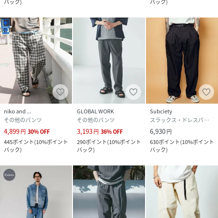
バック
)
バック
)
niko and ...
GLOBAL WORK
Subciety
その他のパンツ
その他のパンツ
スラックス・ドレスパンツ
4,899
3,193
6,930
円
30
%
OFF
円
36
%
OFF
円
445
ポイント
(
10%ポイント
290
ポイント
(
10%ポイント
630
ポイント
(
10%ポイント
バック
)
バック
)
バック
)