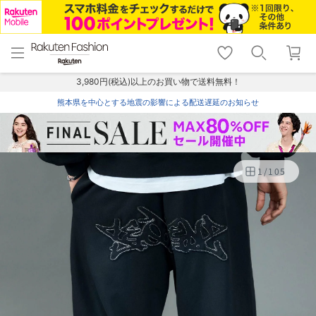
menu
home
search
favorite_border
shopping_cart
lock_outline
メニュー
トップ
検索
お気に入り
カート
ログイン
3,980円(税込)以上のお買い物で送料無料！
熊本県を中心とする地震の影響による配送遅延のお知らせ
1
/
105