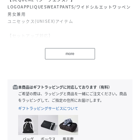
LOGOAPPLIQUESWEATPANTS/ワイドシルエットワッペン
男女兼用
ユニセックス(UNISEX)アイテム
【セットアップ対応】
品番：25370016 LOGOAPPLIQUEZIPHOODIE
25370009 sqnzwashedwappenzipp/k
more
※01ﾌﾞﾗｯｸ、04グレー、15ピンク、17ｸﾞﾚｲｯｼｭﾋﾟﾝｸ、30ダ
ークブラウン、80柄01は裏生地は裏起毛で、81柄02は裏毛
になります。
redeem
本商品はギフトラッピングに対応しております（有料）
【デザイン】
ご希望の際は、ラッピングと商品を一緒にご注文ください。商品
SEQUENZからヴィンテージライクな加工感とヒップに大き
をラッピングして、ご指定の住所にお届けします。
な共布ワッペンを施したスウェットパンツが新登場！韓国を
ギフトラッピングサービスについて
中心に流行っているスプレーブリーチデザインと左腰のロゴ
刺繍、ヒップの共布ワッペンを施した細部まで拘った存在感
たっぷりな1着。裾にドローコードが付いているのでサイズ
調節可能な仕様で実用性も抜群。一癖あるデザインながら着
バッグ
ボックス
風呂敷