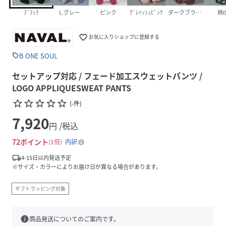
ﾌﾞﾗｯｸ
L.グレー
ピンク
ｸﾞﾚｲｯｼｭﾋﾟﾝｸ
ダークブラウン
柄0
favorite_border
お気に入りショップに登録する
B ONE SOUL
sell
セットアップ対応 / フェード加工スウェットパンツ /
LOGO APPLIQUESWEAT PANTS
star_border
star_border
star_border
star_border
star_border
(
-
件
)
7,920
円 /税込
72
ポイント
1倍
内訳
local_shipping
4-15日以内発送予定
※サイズ・カラーによりお届け日が異なる場合があります。
ギフトラッピング対象
info
商品発送についてのご案内です。