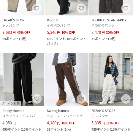
原産国
中国製
素材
01 ﾌﾞﾗｯｸ、04 グレー、15 ピンク、17 ｸﾞﾚｲｯｼｭﾋﾟ
FREAK’S STORE
Discoat
JOURNAL STANDARD relume
ﾝｸ、30 ダークブラウン、80 柄01
チノパンツ
その他のパンツ
その他のパンツ
コットン 57％
ポリエステル 43％
7,683
5,346
8,470
円
45
%
OFF
円
10
%
OFF
円
30
%
OFF
81 柄02
69
ポイント
(
1倍
)
486
ポイント
(
10%ポイント
77
ポイント
(
1倍
)
綿100％
バック
)
サイズ
S、M、L、XL
品番
NF5077_25370015
(
25370015-01-12 NF5077
)
クーポン対象
Rocky Monroe
Salong hameu
FREAK’S STORE
スラックス・ドレスパンツ
ジャージ・スウェットパンツ
チノパンツ
4,950
4,180
5,335
円
円
16
%
OFF
円
11
%
OFF
450
ポイント
(
10%ポイント
38
ポイント
(
1倍
)
485
ポイント
(
10%ポイント