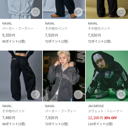
あるスニーカーとの相性も良い、万能な1着となっています。
今年人気のフェード感のあるスウェット・ジップパーカーな
どの合わせや、ナイロンブルゾンなどノームコアなど雰囲気
NAVAL
NAVAL
NAVAL
のアイテムとも相性抜群です。
パーカー・フーディー
その他のパンツ
その他のパンツ
9,350
7,920
7,920
円
円
円
【ブランド】
85
ポイント
(
1倍
)
72
ポイント
(
1倍
)
72
ポイント
(
1倍
)
SEQUENZ
トレンドのアイテムを中心にグラフィカルでキャッチーなデ
ザインを発信するストリートブランド。ブランド名の
SEQUENZはSEQUENCE(ひと続き)から生まれた造語でミュ
ージック・シンセサイザーのワンフレーズのこともさ
す。“LifecycleSEQUENZ“というフレーズをもとに、ライフ
サイクルのなかで起きるムーブメントや音楽などのカルチャ
ーをインスピレーションとして、ユニークな視点からストリ
ートウエアを提案し続ける。
NAVAL
NAVAL
JACKROSE
その他のパンツ
パーカー・フーディー
スウェット・トレーナー
※ボディの加工は手作業で行っているので、量産時個体差が
7,480
7,920
12,166
出ます。予めご了承ください。
円
円
円
30
%
OFF
68
ポイント
(
1倍
)
72
ポイント
(
1倍
)
110
ポイント
(
1倍
)
※画像の商品はサンプルとなります。実際の商品と色味、仕