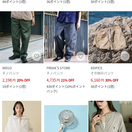
48
ポイント
(
1倍
)
36
ポイント
(
1倍
)
50
ポイント
(
1倍
)
WEGO
FREAK’S STORE
EDIFICE
チノパンツ
チノパンツ
その他のパンツ
2,198
4,735
6,160
円
20
%
OFF
円
21
%
OFF
円
30
%
OFF
19
ポイント
(
1倍
)
430
ポイント
(
10%ポイント
56
ポイント
(
1倍
)
バック
)