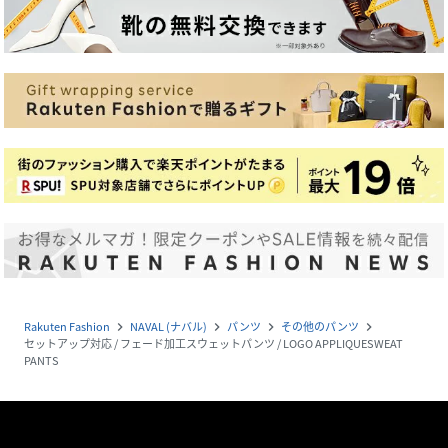
Rakuten Fashion
NAVAL (ナバル)
パンツ
その他のパンツ
navigate_next
navigate_next
navigate_next
navigate_next
セットアップ対応 / フェード加工スウェットパンツ / LOGO APPLIQUESWEAT
PANTS