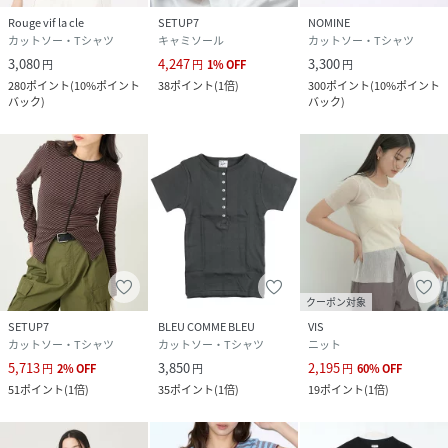
Rouge vif la cle
SETUP7
NOMINE
カットソー・Tシャツ
キャミソール
カットソー・Tシャツ
3,080
4,247
3,300
円
円
1
%
OFF
円
280
ポイント
(
10%ポイント
38
ポイント
(
1倍
)
300
ポイント
(
10%ポイント
バック
)
バック
)
クーポン対象
SETUP7
BLEU COMME BLEU
VIS
カットソー・Tシャツ
カットソー・Tシャツ
ニット
5,713
3,850
2,195
円
2
%
OFF
円
円
60
%
OFF
51
ポイント
(
1倍
)
35
ポイント
(
1倍
)
19
ポイント
(
1倍
)