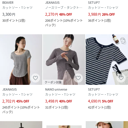
BEAVER
JEANASIS
SETUP7
カットソー・Tシャツ
ノースリーブ・タンクトップ
カットソー・Tシャツ
3,300
2,270
3,988
円
円
48
%
OFF
円
26
%
OFF
30
ポイント
(
1倍
)
206
ポイント
(
10%ポイント
36
ポイント
(
1倍
)
バック
)
クーポン対象
JEANASIS
NANO universe
SETUP7
カットソー・Tシャツ
カットソー・Tシャツ
カットソー・Tシャツ
2,702
3,498
4,690
円
45
%
OFF
円
40
%
OFF
円
5
%
OFF
245
ポイント
(
10%ポイント
31
ポイント
(
1倍
)
42
ポイント
(
1倍
)
バック
)