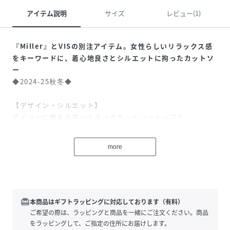
アイテム説明
サイズ
レビュー(1)
『Miller』とVISの別注アイテム。女性らしいリラックス感
をキーワードに、着心地良さとシルエットに拘ったカットソ
ー
◆2024-25秋冬◆
【デザイン・シルエット】
デイリーに使えるボートネックカットソートップス。
デコルテラインを綺麗に見せてくれるボートネックに身幅を
すっきりさせたシルエットで着るだけで女性らしいシルエッ
more
トが完成されます。
裾はメロー始末にし、デザインポイントにしました。
【素材】
肌あたりの柔らかい素材感。
redeem
本商品はギフトラッピングに対応しております（有料）
気軽に洗濯機洗いができるのも嬉しいポイント。
ご希望の際は、ラッピングと商品を一緒にご注文ください。商品
をラッピングして、ご指定の住所にお届けします。