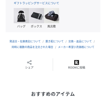
【カラー】
ギフトラッピングサービスについて
オフホワイト、グレー、ライトレッドの3色展開。
【おすすめのスタイリング】
1枚で着ても様になる形なので、メイントップスとして着用頂
バッグ
ボックス
風呂敷
くのがおすすめ！
別型でお作りしているベロアのビスチェとレイヤードしてス
タイリングするのも可愛く着こなしていただけます。
発送日・在庫表記について
置き配について
交換・返品について
Miller×VISのオリジナルパッケージ付きでギフトとしても
同時に複数の商品を注文された場合
メーカー希望小売価格について
おすすめです！
【Miller】VIS別注モデル
ボートネックカットソー（品番：BVM74800）
シェア
ROOMに投稿
ベロアカーディガン（品番：BVK74800）
ベロアルームブラ（品番：BVF74800）
カットワンピース（品番：BVE74800）
おすすめのアイテム
【Miller/ミラー】
1937年に、アメリカのアーカンソー州でRobertP.millerに
よって作られたアンダーウェアブランド。独自の針抜き仕様