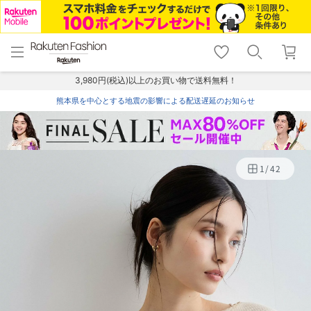
menu
home
search
favorite_border
shopping_cart
lock_outline
メニュー
トップ
検索
お気に入り
カート
ログイン
3,980円(税込)以上のお買い物で送料無料！
熊本県を中心とする地震の影響による配送遅延のお知らせ
1
/
42