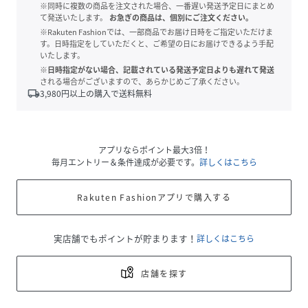
※同時に複数の商品を注文された場合、一番遅い発送予定日にまとめ
て発送いたします。
お急ぎの商品は、個別にご注文ください。
※Rakuten Fashionでは、一部商品でお届け日時をご指定いただけま
す。日時指定をしていただくと、ご希望の日にお届けできるよう手配
いたします。
※日時指定がない場合、記載されている発送予定日よりも遅れて発送
される場合がございますので、あらかじめご了承ください。
local_shipping
3,980
円以上の購入で送料無料
アプリならポイント最大3倍！
毎月エントリー＆条件達成が必要です。
詳しくはこちら
Rakuten Fashionアプリで購入する
実店舗でもポイントが貯まります！
詳しくはこちら
店舗を探す