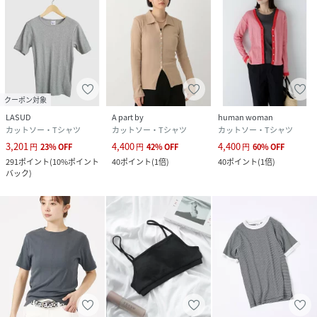
クーポン対象
LASUD
A part by
human woman
カットソー・Tシャツ
カットソー・Tシャツ
カットソー・Tシャツ
3,201
4,400
4,400
円
23
%
OFF
円
42
%
OFF
円
60
%
OFF
291
ポイント
(
10%ポイント
40
ポイント
(
1倍
)
40
ポイント
(
1倍
)
バック
)