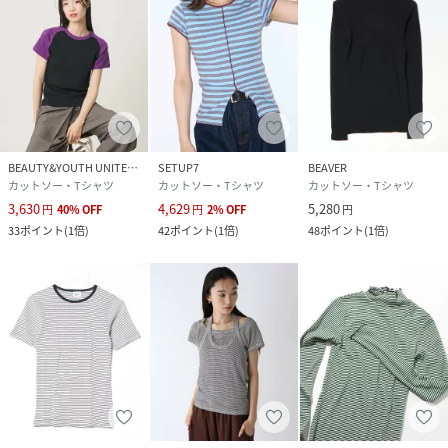
BEAUTY&YOUTH UNITED ARROWS
SETUP7
BEAVER
カットソー・Tシャツ
カットソー・Tシャツ
カットソー・Tシャツ
3,630
4,629
5,280
円
40
%
OFF
円
2
%
OFF
円
33
ポイント
(
1倍
)
42
ポイント
(
1倍
)
48
ポイント
(
1倍
)