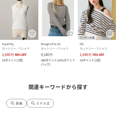
クーポン対象
A part by
Rouge vif la cle
VIS
カットソー・Tシャツ
カットソー・Tシャツ
カットソー・Tシャツ
2,640
4,180
1,646
円
40
%
OFF
円
円
70
%
OFF
24
ポイント
(
1倍
)
380
ポイント
(
10%ポイント
14
ポイント
(
1倍
)
バック
)
関連キーワードから探す
search
search
長袖
ミドル丈