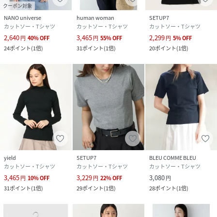
イズが若干異なる場合がございます。
クーポン対象
※画像によっては実際の色味と異なる場合があります。正し
NANO universe
human woman
SETUP7
カットソー・Tシャツ
カットソー・Tシャツ
カットソー・Tシャツ
い色味は生地アップ画像をご確認ください。
2,640
3,465
2,299
円
40
%
OFF
円
55
%
OFF
円
5
%
OFF
24
ポイント
(
1倍
)
31
ポイント
(
1倍
)
20
ポイント
(
1倍
)
性別タイプ
レディース
原産国
ライトグレー（08）：中国｜オフホワイト
（15）：中国｜レッド系（61）：中国
素材
ライトグレー（08）：綿 53% レーヨン 47%｜
オフホワイト（15）：綿 53% レーヨン 47%｜
レッド系（61）：綿 53% レーヨン 47%
サイズ
F
yield
SETUP7
BLEU COMME BLEU
品番
NF4675_BVM74800
カットソー・Tシャツ
カットソー・Tシャツ
カットソー・Tシャツ
(
BVM74800-61-099 NF4675
)
3,465
3,229
3,080
円
10
%
OFF
円
22
%
OFF
円
31
ポイント
(
1倍
)
29
ポイント
(
1倍
)
28
ポイント
(
1倍
)