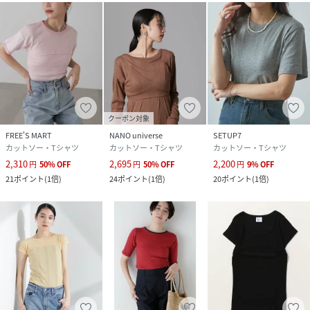
「PANELRIB」は非常に画期的な技術で、1940年代から現在
にも続くブランド地位を確立。着込むほどに馴染んでいく着
心地の良さから、そのハイクオリティな製品は長きに渡って
多くの人々に愛用されている。
-----------------------------
裏地：なし
光沢感：なし
クーポン対象
透け感：ややあり（オフホワイトのみ）
FREE'S MART
NANO universe
SETUP7
伸縮性：あり
カットソー・Tシャツ
カットソー・Tシャツ
カットソー・Tシャツ
ボタン：なし
2,310
2,695
2,200
円
50
%
OFF
円
50
%
OFF
円
9
%
OFF
生地の厚さ：普通
21
ポイント
(
1倍
)
24
ポイント
(
1倍
)
20
ポイント
(
1倍
)
季節：春、秋、冬
-----------------------------
【モデル着用サイズ】
全色モデル身長：164cm骨格：ナチュラルとストレートのミ
ックス着用サイズ：F
※画像の商品はサンプルです。実際の商品と仕様、加工、サ