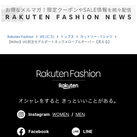
Rakuten Fashion
VIS (ビス)
トップス
カットソー・Tシャツ
navigate_next
navigate_next
navigate_next
navigate_next
【Miller】VIS別注モデルボートネックメロープルオーバー【洗える】
Instagram
WOMEN
/
MEN
Facebook
LINE