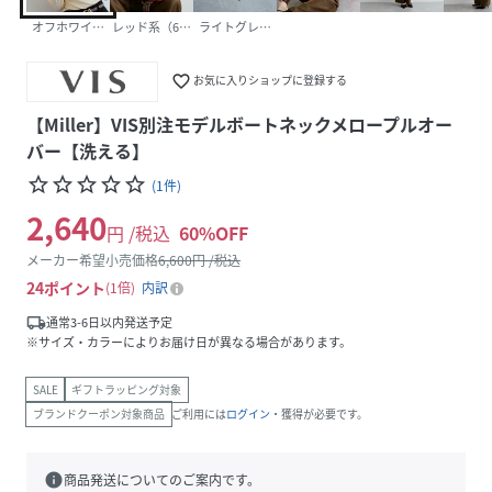
オフホワイト（15）
レッド系（61）
ライトグレー（08）
favorite_border
お気に入りショップに登録する
【Miller】VIS別注モデルボートネックメロープルオー
バー【洗える】
star_border
star_border
star_border
star_border
star_border
(
1
件
)
2,640
円 /税込
60
%OFF
メーカー希望小売価格
6,600
円 /税込
24
ポイント
1倍
内訳
local_shipping
通常3-6日以内発送予定
※サイズ・カラーによりお届け日が異なる場合があります。
SALE
ギフトラッピング対象
ブランドクーポン対象商品
ご利用には
ログイン
・獲得が必要です。
info
商品発送についてのご案内です。