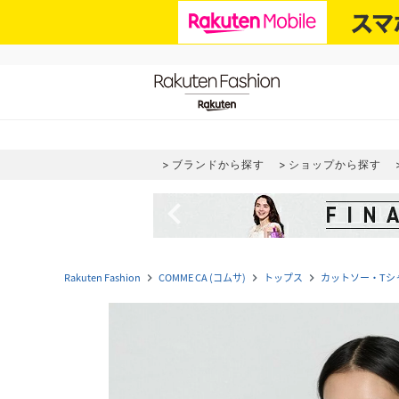
ブランドから探す
ショップから探す
navigate_before
Rakuten Fashion
COMME CA (コムサ)
トップス
カットソー・Tシ
navigate_next
navigate_next
navigate_next