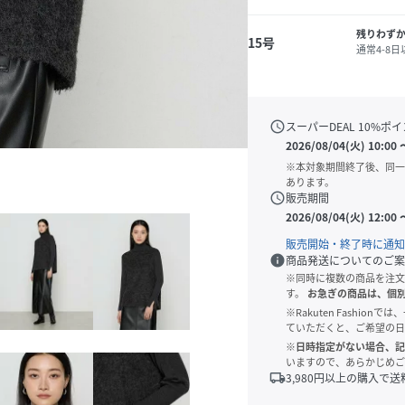
残りわず
15号
通常4-8
schedule
スーパーDEAL
10
%ポイ
2026/08/04(火) 10:00
※本対象期間終了後、同一
あります。
schedule
販売期間
2026/08/04(火) 12:00
販売開始・終了時に通知
info
商品発送についてのご案
※同時に複数の商品を注文
す。
お急ぎの商品は、個
※Rakuten Fashi
ていただくと、ご希望の日
※日時指定がない場合、記
いますので、あらかじめご
local_shipping
3,980
円以上の購入で送