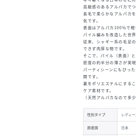
高級感のあるアルパカでつ
長毛で柔らかなアルパカ
気です。
表面はアルパカ100％で
パイル編みを改造した世
従来、シャギー系の毛足
できず肉厚な物です。
そこで、パイル（表面）
密度の約半分の薄さが実
パーティシーンにもぴっ
開です。
裏をポリエステルにする
ケア素材です。
（天然アルパカなので多
性別タイプ
レディー
原産国
日本