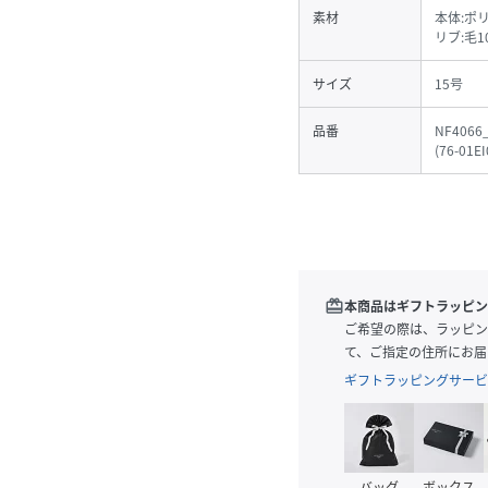
素材
本体:ポ
リブ:毛1
サイズ
15号
品番
NF4066
(
76-01EI
redeem
本商品はギフトラッピン
ご希望の際は、ラッピン
て、ご指定の住所にお届
ギフトラッピングサービ
バッグ
ボックス