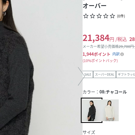
オーバー
star_border
star_border
star_border
star_border
star_border
(
0
件
)
21,384
円 /税込
28
メーカー希望小売価格
29,700
円
1,944
ポイント
内訳
10%ポイントバック
SALE
スーパーDEAL
ギフトラッ
カラー：
08:チャコール
サイズ