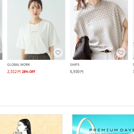
GLOBAL WORK
SHIPS
2,512
6,930
円
28
%
OFF
円