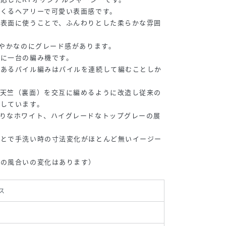
くるヘアリーで可愛い表面感です。
を表面に使うことで、ふんわりとした柔らかな雰囲
軽やかなのにグレード感があります。
界に一台の編み機です。
のあるパイル編みはパイルを連続して編むことしか
と天竺（裏面）を交互に編めるように改造し従来の
現しています。
たりなホワイト、ハイグレードなトップグレーの展
ことで手洗い時の寸法変化がほとんど無いイージー
少の風合いの変化はあります）
ス