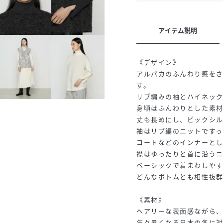
アイテム説明
《デザイン》
アルパカのふんわり感を
す。
リブ編みの袖とハイネック
身頃はふんわりとした素
丈も長めにし、ビックシ
袖はリブ編のニットですっ
コートなどのインナーとし
襟はゆったりと首に沿う
ベーシックで着まわしや
どんなボトムとも相性抜群
《素材》
ヘアリーな表面感ながら
年々暑くなる日本の冬に対