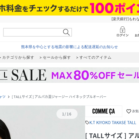
[楽天銀行]もれ
熊本県を中心とする地震の影響による配送遅延のお知らせ
カテゴリから探す
セールから探す
すべてのアイテム
ャツ
[ TALLサイズ ] アルパカ混ジャージー ハイネックプルオーバー
navigate_next
favorite_border
お気
1
/
16
K.T KIYOKO TAKASE TALL
sell
[ TALLサイズ 