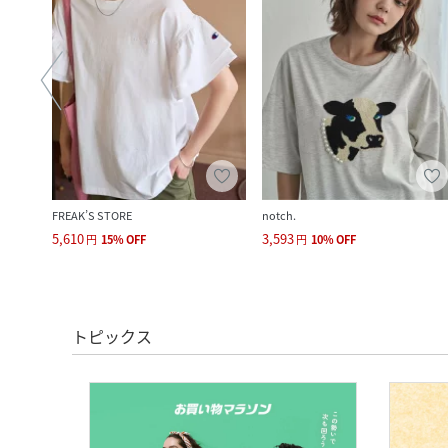
FREAK’S STORE
notch.
5,610
3,593
円
15
%
OFF
円
10
%
OFF
トピックス