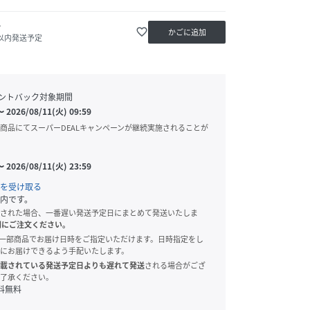
か
favorite_border
かごに追加
日以内発送予定
ントバック対象期間
〜
2026/08/11(火) 09:59
商品にてスーパーDEALキャンペーンが継続実施されることが
〜
2026/08/11(火) 23:59
を受け取る
内です。
された場合、一番遅い発送予定日にまとめて発送いたしま
別にご注文ください。
onでは、一部商品でお届け日時をご指定いただけます。日時指定をし
にお届けできるよう手配いたします。
載されている発送予定日よりも遅れて発送
される場合がござ
了承ください。
料無料