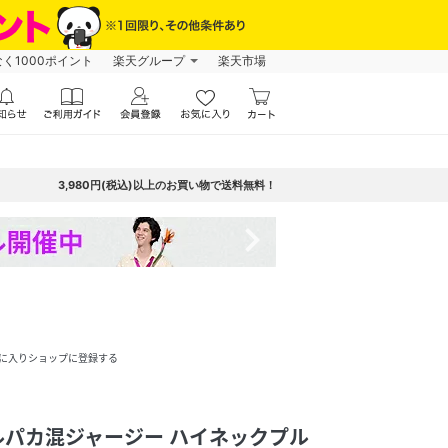
なく1000ポイント
楽天グループ
楽天市場
3,980円(税込)以上のお買い物で送料無料！
navigate_next
に入りショップに登録する
] アルパカ混ジャージー ハイネックプル