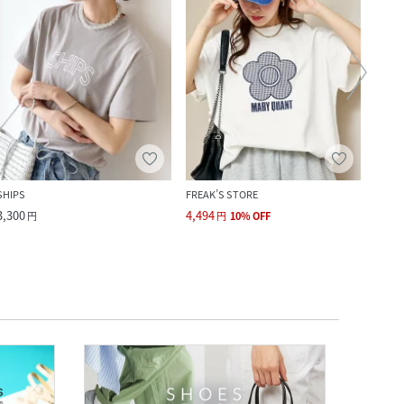
SHIPS
FREAK’S STORE
FREAK
3,300
4,494
3,995
円
円
10
%
OFF