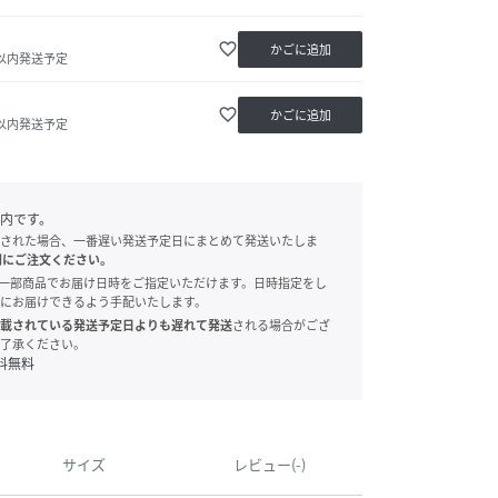
favorite_border
かごに追加
日以内発送予定
favorite_border
かごに追加
日以内発送予定
内です。
された場合、一番遅い発送予定日にまとめて発送いたしま
別にご注文ください。
onでは、一部商品でお届け日時をご指定いただけます。日時指定をし
にお届けできるよう手配いたします。
載されている発送予定日よりも遅れて発送
される場合がござ
了承ください。
料無料
サイズ
レビュー(-)