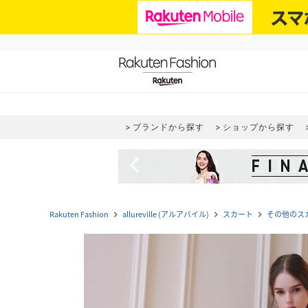
ブランドから探す
ショップから探す
navigate_before
Rakuten Fashion
allureville (アルアバイル)
スカート
その他のス
navigate_next
navigate_next
navigate_next