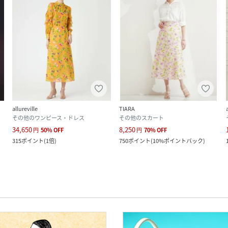
allureville
TIARA
その他のワンピース・ドレス
その他のスカート
34,650
8,250
円
50
%
OFF
円
70
%
OFF
315
ポイント
(
1倍
)
750
ポイント
(
10%ポイントバック
)