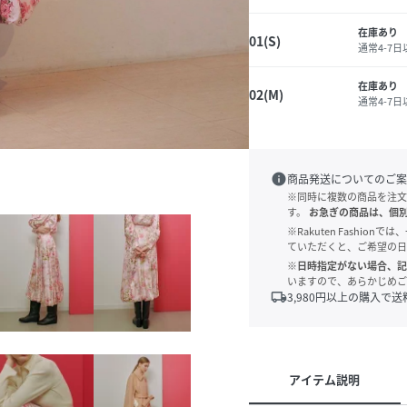
在庫あり
01(S)
通常4-7
在庫あり
02(M)
通常4-7
info
商品発送についてのご案
※同時に複数の商品を注文
す。
お急ぎの商品は、個
※Rakuten Fashi
ていただくと、ご希望の日
※日時指定がない場合、記
いますので、あらかじめご
local_shipping
3,980
円以上の購入で送
アイテム説明