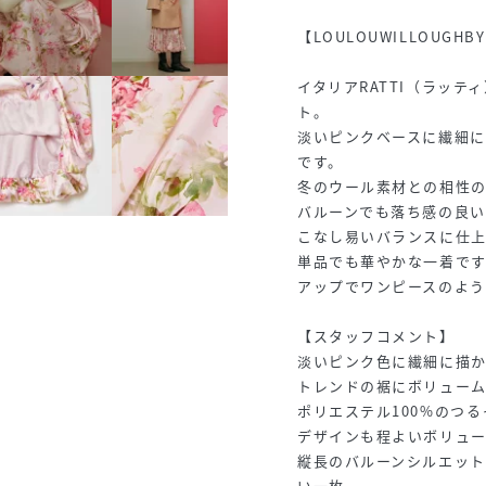
【LOULOUWILLOUGHBY
イタリアRATTI（ラッ
ト。
淡いピンクベースに繊細
です。
冬のウール素材との相性
バルーンでも落ち感の良い
こなし易いバランスに仕
単品でも華やかな一着ですが
アップでワンピースのよう
【スタッフコメント】
淡いピンク色に繊細に描
トレンドの裾にボリューム
ポリエステル100%のつ
デザインも程よいボリュ
縦長のバルーンシルエッ
い一枚。