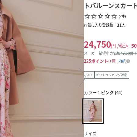
トバルーンスカー
star_border
star_border
star_border
star_border
star_border
(
-
件
)
31
お気に入り登録数：
人
24,750
円 /税込
50
メーカー希望小売価格
49,500
円
225
ポイント
1倍
内訳
SALE
ギフトラッピング対象
カラー：
ピンク (41)
サイズ