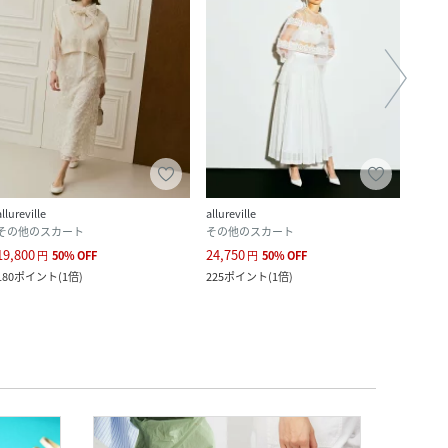
allureville
allureville
allurev
その他のスカート
その他のスカート
その
19,800
24,750
19,8
円
50
%
OFF
円
50
%
OFF
180
ポイント
(
1倍
)
225
ポイント
(
1倍
)
180
ポ