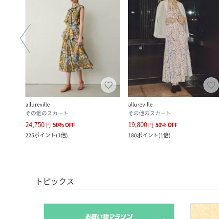
allureville
allureville
その他のスカート
その他のスカート
24,750
19,800
円
50
%
OFF
円
50
%
OFF
225
ポイント
(
1倍
)
180
ポイント
(
1倍
)
トピックス