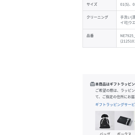
サイズ
01(S)、0
クリーニング
手洗い|
イ可|ウ
品番
NE7925
(
212510
redeem
本商品はギフトラッピン
ご希望の際は、ラッピン
て、ご指定の住所にお届
ギフトラッピングサービ
バッグ
ボックス