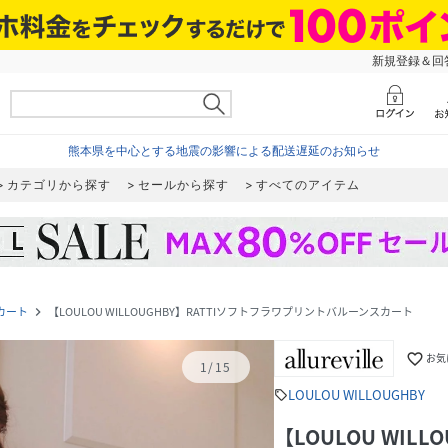
新規登録＆回答
熊本県を中心とする地震の影響による配送遅延のお知らせ
カテゴリから探す
セールから探す
すべてのアイテム
カート
【LOULOU WILLOUGHBY】RATTIソフトフラワプリントバルーンスカート
navigate_next
favorite_border
お気
1
/
15
LOULOU WILLOUGHBY
sell
【LOULOU WIL