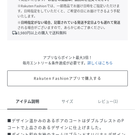
※Rakuten Fashionでは、一部商品でお届け日時をご指定いただけま
す。日時指定をしていただくと、ご希望の日にお届けできるよう手配
いたします。
※日時指定がない場合、記載されている発送予定日よりも遅れて発送
される場合がございますので、あらかじめご了承ください。
local_shipping
3,980
円以上の購入で送料無料
アプリならポイント最大3倍！
毎月エントリー＆条件達成が必要です。
詳しくはこちら
Rakuten Fashionアプリで購入する
アイテム説明
サイズ
レビュー(1)
■デザイン温かみのあるボアのコートはダブルブレストのP
コートで上品さのあるデザインに仕上げました。
■ポイント釦や左袖のネームはブランドオリジナルデザイン