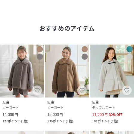
ル乾燥不可 日陰つり干し乾燥 アイロン不可 ドラ
イクリーニング（石油系）可 弱いウェットクリ
ーニング可
おすすめのアイテム
品番
NE2458_SCKGCW0101
(
SCKGCW0101-3-z NE2458
)
組曲
組曲
組曲
ピーコート
ピーコート
ダッフルコート
14,000
15,000
11,200
円
円
円
30
%
OFF
127
ポイント
(
1倍
)
136
ポイント
(
1倍
)
101
ポイント
(
1倍
)