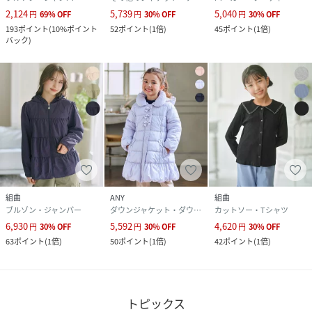
2,124
5,739
5,040
円
69
%
OFF
円
30
%
OFF
円
30
%
OFF
193
ポイント
(
10%ポイント
52
ポイント
(
1倍
)
45
ポイント
(
1倍
)
バック
)
組曲
ANY
組曲
ブルゾン・ジャンパー
ダウンジャケット・ダウンベスト
カットソー・Tシャツ
6,930
5,592
4,620
円
30
%
OFF
円
30
%
OFF
円
30
%
OFF
63
ポイント
(
1倍
)
50
ポイント
(
1倍
)
42
ポイント
(
1倍
)
トピックス