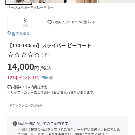
ベージュ系[033]
ネイビー系[075]
favorite_border
お気に入りショップに登録する
組曲 KIDS
sell
【110-140cm】スライバー ピーコート
star_border
star_border
star_border
star_border
star_border
(
1
件
)
14,000
円 /税込
127
ポイント
1倍
内訳
local_shipping
通常4-7日以内発送予定
※サイズ・カラーによりお届け日が異なる場合があります。
ギフトラッピング対象外
info
商品発送についてのご案内です。
※同時に複数の商品を注文された場合、一番遅い発送予定日にまとめ
て発送いたします。
お急ぎの商品は、個別にご注文ください。