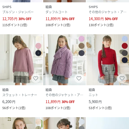
SHIPS
組曲
SHIPS
ブルゾン・ジャンパー
ダッフルコート
その他のジャケット・アウター
12,705
11,899
14,300
円
30
%
OFF
円
30
%
OFF
円
50
%
OFF
115
ポイント
(
1倍
)
108
ポイント
(
1倍
)
130
ポイント
(
1倍
)
組曲
組曲
組曲
スウェット・トレーナー
その他のジャケット・アウター
ニット
6,200
11,899
5,900
円
円
30
%
OFF
円
56
ポイント
(
1倍
)
108
ポイント
(
1倍
)
53
ポイント
(
1倍
)