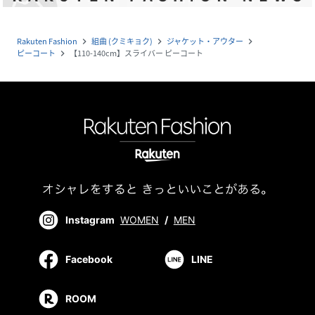
Rakuten Fashion
組曲 (クミキョク)
ジャケット・アウター
navigate_next
navigate_next
navigate_next
ピーコート
【110-140cm】スライバー ピーコート
navigate_next
Instagram
WOMEN
/
MEN
Facebook
LINE
ROOM