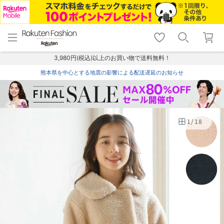
menu
home
search
favorite_border
shopping_cart
lock_outline
メニュー
トップ
検索
お気に入り
カート
ログイン
3,980円(税込)以上のお買い物で送料無料！
熊本県を中心とする地震の影響による配送遅延のお知らせ
1
/
18