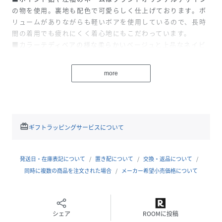
の物を使用。裏地も配色で可愛らしく仕上げております。ボ
リュームがありながらも軽いボアを使用しているので、長時
間の着用でも疲れにくく着心地にもこだわっています。
■カラーテディベアの様な柔らかいベージュと上品なネイビ
ーの2色展開です。
※撮影商品はサンプルを使用しているため、実際にお届けす
more
る商品と仕様やサイズが異なる場合がございます。
身長129cm
性別タイプ
キッズ
redeem
ギフトラッピングサービスについて
原産国
中国
発送日・在庫表記について
置き配について
交換・返品について
素材
ベージュ系/ネイビー系:[表地]ポリエステ
ル:100%[裏地]ポリエステル:100%[別布]ポリエ
同時に複数の商品を注文された場合
メーカー希望小売価格について
ステル:80%,綿:20%
サイズ
110[110]、120[120]、130[130]、140[140]
シェア
ROOMに投稿
クリーニング
【本体のみ】40℃まで弱洗濯可 漂白不可 タンブ