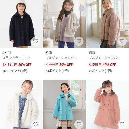
SHIPS
組曲
組曲
ステンカラーコート
ブルゾン・ジャンパー
ブルゾン・ジャンパー
18,172
6,999
8,399
円
30
%
OFF
円
30
%
OFF
円
40
%
OFF
165
ポイント
(
1倍
)
63
ポイント
(
1倍
)
76
ポイント
(
1倍
)