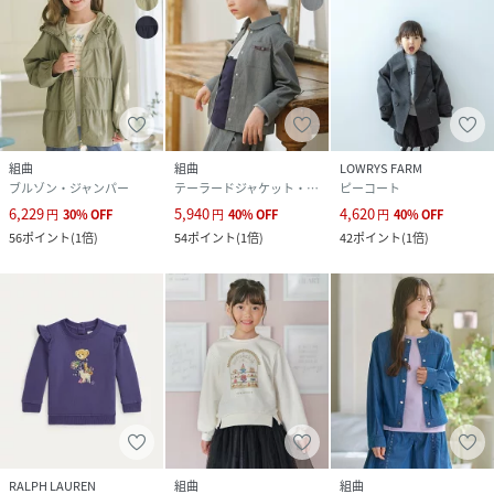
組曲
組曲
LOWRYS FARM
ブルゾン・ジャンパー
テーラードジャケット・ブレザー
ピーコート
6,229
5,940
4,620
円
30
%
OFF
円
40
%
OFF
円
40
%
OFF
56
ポイント
(
1倍
)
54
ポイント
(
1倍
)
42
ポイント
(
1倍
)
RALPH LAUREN
組曲
組曲