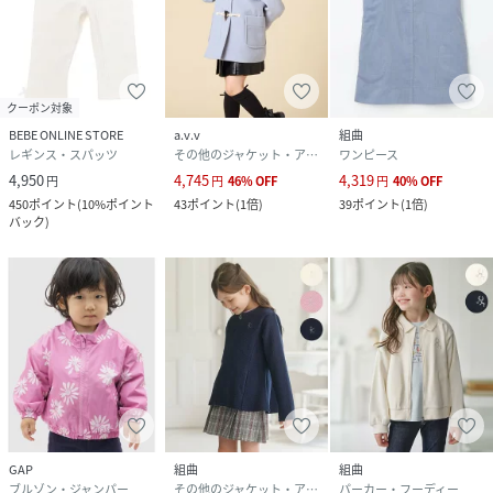
クーポン対象
BEBE ONLINE STORE
a.v.v
組曲
レギンス・スパッツ
その他のジャケット・アウター
ワンピース
4,950
4,745
4,319
円
円
46
%
OFF
円
40
%
OFF
450
ポイント
(
10%ポイント
43
ポイント
(
1倍
)
39
ポイント
(
1倍
)
バック
)
GAP
組曲
組曲
ブルゾン・ジャンパー
その他のジャケット・アウター
パーカー・フーディー