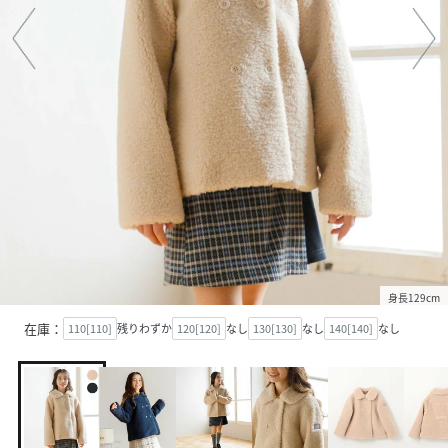
身長129cm
在庫：
110[110]
残りわずか
120[120]
なし
130[130]
なし
140[140]
なし