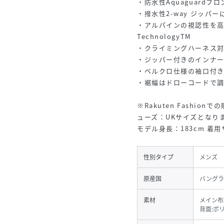
・防水性Aquaguardフ
・撥水性2-way ジッパ
・アルパインの視認性を高めるMA
TechnologyTM
・クライミングハーネス対
・ジッパー付きのインナ
・ベルクロ仕様の袖口付
・裾幅はドローコードで
※Rakuten Fashi
ューズ：UKサイズとなり
モデル身長：183cm 着用
性別タイプ
メンズ
原産国
バングラ
素材
メイン布
背面:ポ