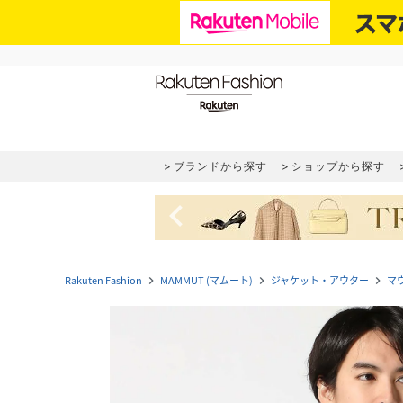
ブランドから探す
ショップから探す
navigate_before
Rakuten Fashion
MAMMUT (マムート)
ジャケット・アウター
マ
navigate_next
navigate_next
navigate_next