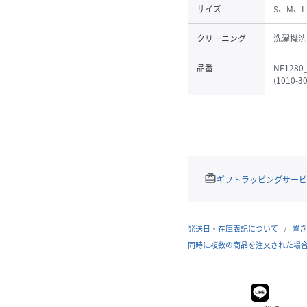
サイズ
S、M、L
クリーニング
洗濯機洗
品番
NE1280
(
1010-3
redeem
ギフトラッピングサービ
発送日・在庫表記について
置き
同時に複数の商品を注文された場