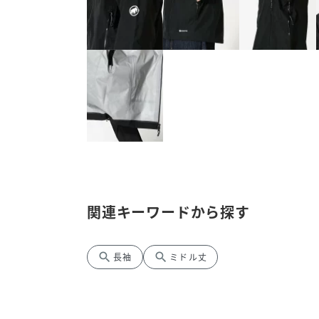
関連キーワードから探す
search
search
長袖
ミドル丈