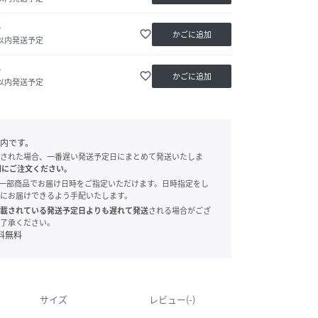
か
favorite_border
かごに追加
日以内発送予定
か
favorite_border
かごに追加
日以内発送予定
内です。
された場合、一番遅い発送予定日にまとめて発送いたしま
別にご注文ください。
onでは、一部商品でお届け日時をご指定いただけます。日時指定をし
にお届けできるよう手配いたします。
載されている発送予定日よりも遅れて発送
される場合がござ
了承ください。
料無料
サイズ
レビュー(-)