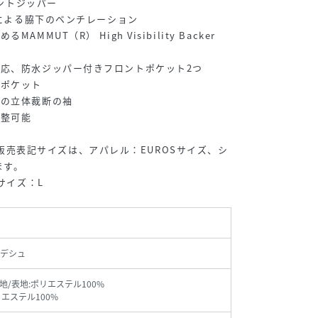
ロントジッパー
ーによる脇下のベンチレーション
MMUT（R） High Visibility Backer
応、防水ジッパー付きフロントポケット2つ
ーポケット
きの立体裁断の袖
調整可能
onでの販売表記サイズは、アパレル：EUROSサイズ、シ
ます。
サイズ：L
デシュ
地/表地:ポリエステル100%
リエステル100%