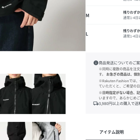
残りわず
M
通常1-4
残りわず
L
通常1-4
info
商品発送についてのご案
※同時に複数の商品を注文
す。
お急ぎの商品は、個
※Rakuten Fashi
ていただくと、ご希望の日
※日時指定がない場合、記
いますので、あらかじめご
local_shipping
3,980
円以上の購入で送
アイテム説明