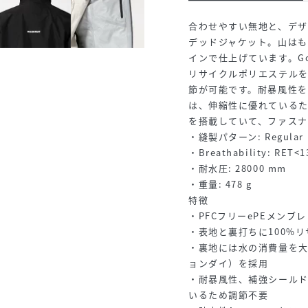
合わせやすい無地と、デ
デッドジャケット。山は
インで仕上げています。Go
リサイクルポリエステル
節が可能です。耐暴風性
は、伸縮性に優れている
を搭載していて、ファスナ
・縫製パターン: Regular F
・Breathability: RET<
・耐水圧: 28000 mm
・重量: 478 g
特徴
・PFCフリーePEメンブレ
・表地と裏打ちに100%
・裏地には水の消費量を大
ョンダイ）を採用
・耐暴風性、補強シール
いるため調節不要