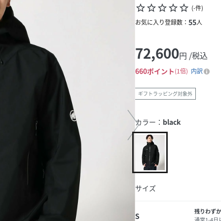
star_border
star_border
star_border
star_border
star_border
(
-
件
)
55
お気に入り登録数：
人
72,600
円 /税込
660
ポイント
1倍
内訳
ギフトラッピング対象外
カラー：
black
サイズ
残りわず
S
通常1-4