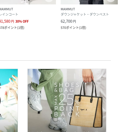
MAMMUT
MAMMUT
MAM
レインコート
ダウンジャケット・ダウンベスト
ナイ
41,580
62,700
38,5
円
30
%
OFF
円
378
ポイント
(
1倍
)
570
ポイント
(
1倍
)
350
ポ