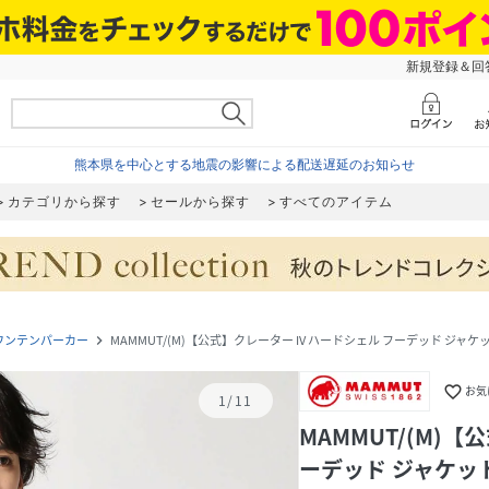
新規登録＆回答
熊本県を中心とする地震の影響による配送遅延のお知らせ
カテゴリから探す
セールから探す
すべてのアイテム
ウンテンパーカー
MAMMUT/(M)【公式】クレーター IV ハードシェル フーデッド ジャ
navigate_next
favorite_border
お気
1
/
11
MAMMUT/(M)【
ーデッド ジャケッ