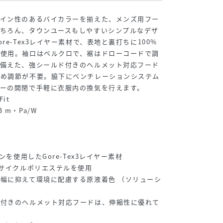
ザイン性のあるバイカラーを揃えた、メンズ用フー
もちろん、タウンユースもしやすいシンプルなデザ
re-Tex3レイヤー素材で、表地と裏打ちに100%
を使用。袖口はベルクロで、裾はドローコードで調
を備えた、強シールド付きのヘルメット対応フード
ため調節が不要。脇下にベンチレーションシステム
ーの開閉で手軽に衣服内の換気を行えます。
it
13 m・Pa/W
ンを使用したGore-Tex3レイヤー素材
リサイクルポリエステルを使用
幅に抑えて環境に配慮する原液着色 （ソリューシ
ド付きのヘルメット対応フードは、伸縮性に優れて