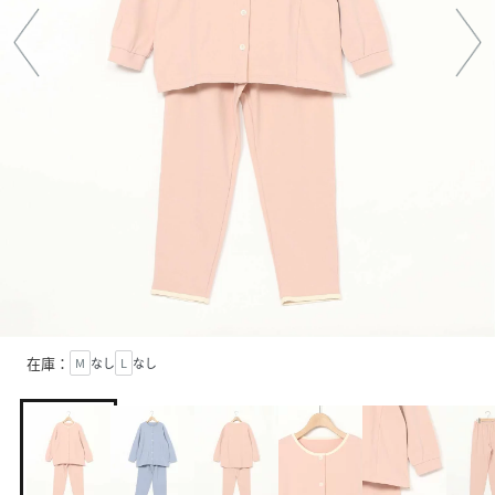
在庫：
M
なし
L
なし