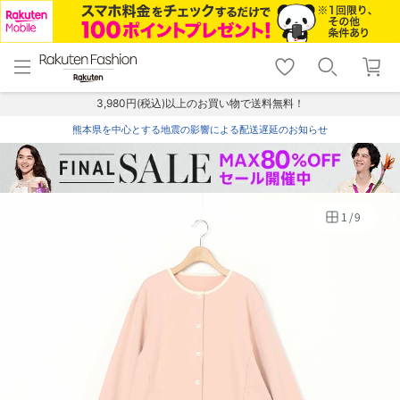
menu
home
search
favorite_border
shopping_cart
lock_outline
メニュー
トップ
検索
お気に入り
カート
ログイン
3,980円(税込)以上のお買い物で送料無料！
熊本県を中心とする地震の影響による配送遅延のお知らせ
1
/
9