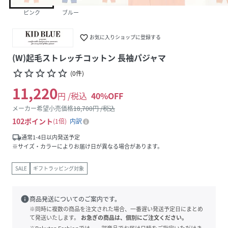
ピンク
ブルー
favorite_border
お気に入りショップに登録する
(W)起毛ストレッチコットン 長袖パジャマ
star_border
star_border
star_border
star_border
star_border
(
0
件
)
11,220
円 /税込
40
%OFF
メーカー希望小売価格
18,700
円 /税込
102
ポイント
1倍
内訳
local_shipping
通常1-4日以内発送予定
※サイズ・カラーによりお届け日が異なる場合があります。
SALE
ギフトラッピング対象
info
商品発送についてのご案内です。
※同時に複数の商品を注文された場合、一番遅い発送予定日にまとめ
て発送いたします。
お急ぎの商品は、個別にご注文ください。