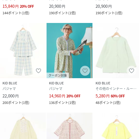
15,840
20,900
20,900
円
20
%
OFF
円
円
144
ポイント
(
1倍
)
190
ポイント
(
1倍
)
190
ポイント
(
1倍
)
クーポン対象
KID BLUE
KID BLUE
KID BLUE
パジャマ
パジャマ
その他のインナー・ルームウェア
22,000
14,960
5,280
円
円
20
%
OFF
円
60
%
OFF
200
ポイント
(
1倍
)
136
ポイント
(
1倍
)
48
ポイント
(
1倍
)