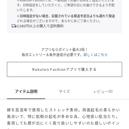
※Rakuten Fashionでは、一部商品でお届け日時をご指定いただけま
す。日時指定をしていただくと、ご希望の日にお届けできるよう手配
いたします。
※日時指定がない場合、記載されている発送予定日よりも遅れて発送
される場合がございますので、あらかじめご了承ください。
local_shipping
3,980
円以上の購入で送料無料
アプリならポイント最大3倍！
毎月エントリー＆条件達成が必要です。
詳しくはこちら
Rakuten Fashionアプリで購入する
アイテム説明
サイズ
レビュー(0)
綿を高混率で使用したストレッチ素材。両面起毛の柔らかい
風合いで、特に肌側の起毛が多めな為、心地良い肌当たり。
着用しても膝が出にくく取り扱いしやすいのも嬉しいポイン