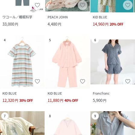
ワコール／睡眠科学
PEACH JOHN
KID BLUE
33,000
4,480
14,960
円
円
円
20
%
OFF
4
5
6
KID BLUE
KID BLUE
Francfranc
12,320
11,880
5,900
円
30
%
OFF
円
40
%
OFF
円
7
8
9