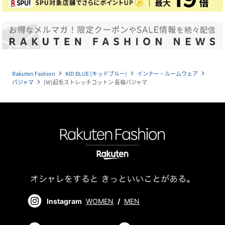
Rakuten Fashion
KID BLUE (キッドブルー)
インナー・ルームウェア
navigate_next
navigate_next
navigate_next
パジャマ
(W)起毛ストレッチコットン 長袖パジャマ
navigate_next
Instagram
WOMEN
/
MEN