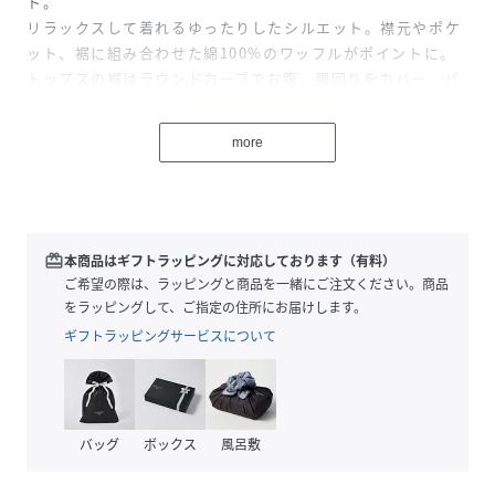
ト。
リラックスして着れるゆったりしたシルエット。襟元やポケ
ット、裾に組み合わせた綿100%のワッフルがポイントに。
トップスの裾はラウンドカーブでお腹、腰回りをカバー。パ
ンツはウエスト紐付きで調整可能。裾はゴム入りなので就寝
時にまくれ上がりずらい。
more
性別タイプ
レディース
原産国
中国
redeem
本商品はギフトラッピングに対応しております（有料）
ご希望の際は、ラッピングと商品を一緒にご注文ください。商品
素材
本体:コットン92%
をラッピングして、ご指定の住所にお届けします。
ポリウレタン8%
別布:コットン100%
ギフトラッピングサービスについて
サイズ
M、L
クリーニング
洗濯機洗い可（ネット使用）
バッグ
ボックス
風呂敷
品番
NE0439_KNAK565
(
KNAK565-310-06 NE0439
)