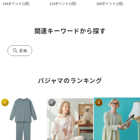
144
ポイント
(
1倍
)
114
ポイント
(
1倍
)
180
ポイント
(
1倍
)
関連キーワードから探す
search
長袖
パジャマ
のランキング
1
2
3