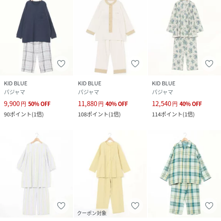
KID BLUE
KID BLUE
KID BLUE
パジャマ
パジャマ
パジャマ
9,900
11,880
12,540
円
50
%
OFF
円
40
%
OFF
円
40
%
OFF
90
ポイント
(
1倍
)
108
ポイント
(
1倍
)
114
ポイント
(
1倍
)
クーポン対象