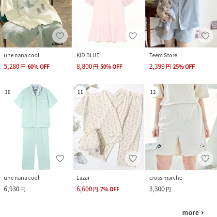
une nana cool
KID BLUE
Teem Store
5,280
8,800
2,399
円
60
%
OFF
円
50
%
OFF
円
25
%
OFF
10
11
12
une nana cool
Lazar
cross marche
6,930
6,600
3,300
円
円
7
%
OFF
円
more
navigate_next