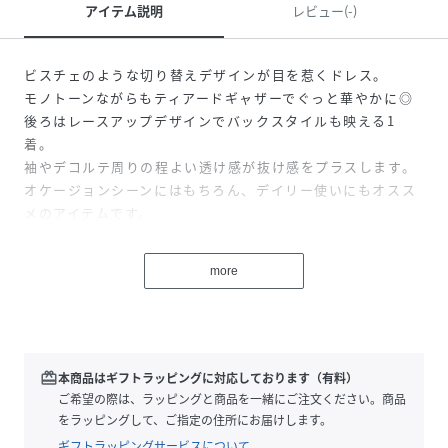
アイテム説明
レビュー(-)
ビスチェのような切り替えデザインが目を惹くドレス。
モノトーンながらもティアードギャザーでぐっと華やかに◎
後ろはレースアップデザインでバックスタイルも映える1
着。
袖やデコルテ周りの程よい透け感が抜け感をプラスします。
オケージョンシーンにはもちろん、デイリー使いにもオスス
メのアイテムです。
more
※モデル身長：168cm
※撮影画像は、光の当たり具合やお使いのモニター設定、お
部屋の照明等により実際の商品と色味が異なる場合がござい
ます。一番実物に近いお色味は生地画像でございます。
redeem
本商品はギフトラッピングに対応しております（有料）
ご希望の際は、ラッピングと商品を一緒にご注文ください。商品
をラッピングして、ご指定の住所にお届けします。
ギフトラッピングサービスについて