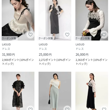
サイズ
7号
品番
ND9163_194100314
(
194100314-21-07 ND9163
)
クーポン対象
クーポン対象
クーポン対象
LASUD
LASUD
LASUD
ドレス
ドレス
ドレス
31,900
25,000
26,000
円
円
円
2,900
ポイント
(
10%ポイン
2,272
ポイント
(
10%ポイン
2,363
ポイント
(
10%ポイン
トバック
)
トバック
)
トバック
)