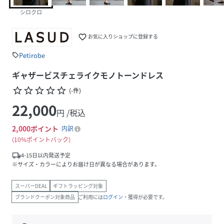
シロクロ
favorite_border
お気に入りショップに登録する
Petirobe
sell
ギャザービスチェライクモノトーンドレス
star_border
star_border
star_border
star_border
star_border
(
-
件
)
22,000
円 /税込
2,000
ポイント
内訳
10%ポイントバック
local_shipping
4-15日以内発送予定
※サイズ・カラーによりお届け日が異なる場合があります。
スーパーDEAL
ギフトラッピング対象
ブランドクーポン対象商品
ご利用には
ログイン
・獲得が必要です。