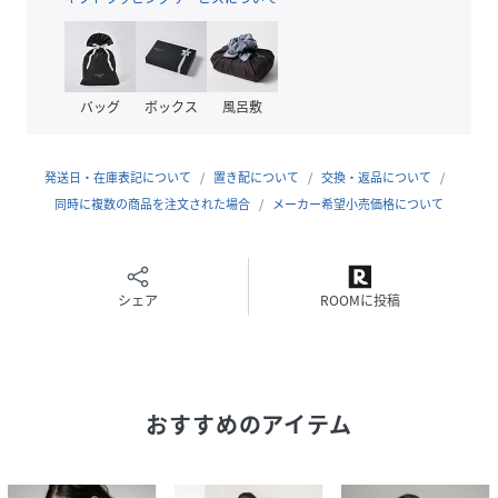
7号（cm）
着丈:122.5
肩幅:36
袖丈:56
バッグ
ボックス
風呂敷
裄丈:72.5
身幅:43
発送日・在庫表記について
置き配について
交換・返品について
同時に複数の商品を注文された場合
メーカー希望小売価格について
性別タイプ
レディース
原産国
中国製
シェア
ROOMに投稿
素材
素材 | 本体 ポリエステル:100%
別布部分 ナイロン:50%,ポリエステル:50%
チュール ポリエステル:100%
裏地 ポリエステル:100%
透け感 | 一部あり
伸縮性 | なし
おすすめのアイテム
原産国 | 中国
家庭洗濯 | 不可
ポケット | なし
裏地 | あり