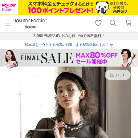
menu
home
search
favorite_border
shopping_cart
lock_outline
メニュー
トップ
検索
お気に入り
カート
ログイン
3,980円(税込)以上のお買い物で送料無料！
熊本県を中心とする地震の影響による配送遅延のお知らせ
1
/
11