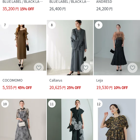
BLUE LABEL / BLACK LABEL CRESTBRIDGE
BLUE LABEL / BLACK LABEL CRESTBRIDGE
ANDRESD
35,200
26,400
24,200
円
15
%
OFF
円
円
7
8
9
COCOMOMO
Callarus
Leja
5,555
20,625
19,530
円
45
%
OFF
円
25
%
OFF
円
10
%
OFF
10
11
12