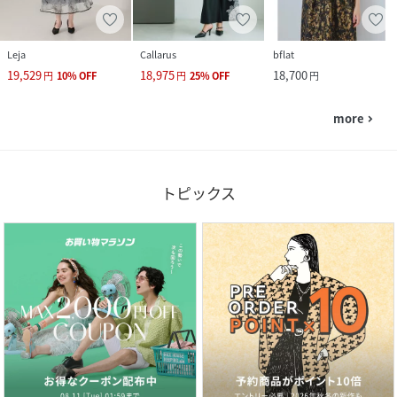
Leja
Callarus
bflat
19,529
18,975
18,700
円
10
%
OFF
円
25
%
OFF
円
more
navigate_next
トピックス