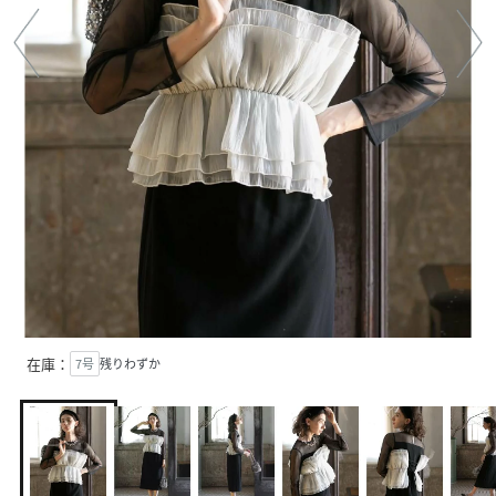
在庫：
7号
残りわずか