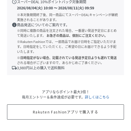
schedule
スーパーDEAL
10
%ポイントバック対象期間
2026/08/04(火) 10:00
〜
2026/08/11(火) 09:59
※本対象期間終了後、同一商品にてスーパーDEALキャンペーンが継続
実施されることがあります。
info
商品発送についてのご案内です。
※同時に複数の商品を注文された場合、一番遅い発送予定日にまとめ
て発送いたします。
お急ぎの商品は、個別にご注文ください。
※Rakuten Fashionでは、一部商品でお届け日時をご指定いただけま
す。日時指定をしていただくと、ご希望の日にお届けできるよう手配
いたします。
※日時指定がない場合、記載されている発送予定日よりも遅れて発送
される場合がございますので、あらかじめご了承ください。
local_shipping
3,980
円以上の購入で送料無料
アプリならポイント最大3倍！
毎月エントリー＆条件達成が必要です。
詳しくはこちら
Rakuten Fashionアプリで購入する