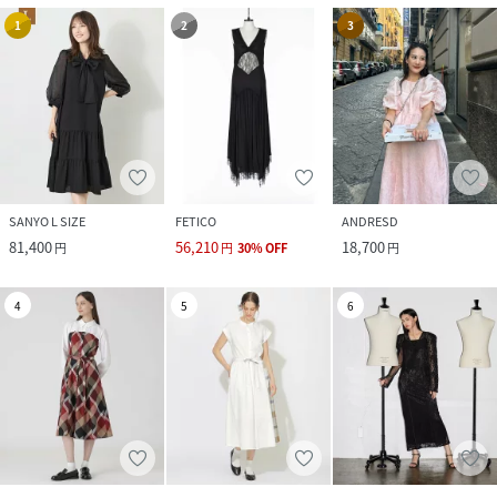
1
2
3
SANYO L SIZE
FETICO
ANDRESD
81,400
56,210
18,700
円
円
30
%
OFF
円
4
5
6