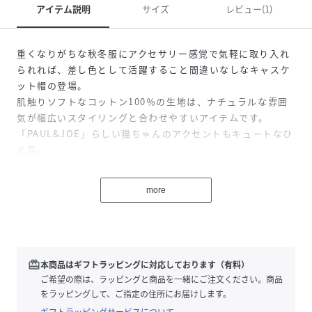
アイテム説明
サイズ
レビュー(1)
重くなりがちな秋冬服にアクセサリー感覚で気軽に取り入れ
られれば、差し色として活躍すること間違いなしなキャスケ
ット帽の登場。
肌触りソフトなコットン100％の生地は、ナチュラルな雰囲
気が幅広いスタイリングと合わせやすいアイテムです。
「PAUL&JOE」らしい猫ちゃんのアクセントもキュートなひ
と品。
性別タイプ
レディース
more
原産国
中国
素材
コットン100%
redeem
本商品はギフトラッピングに対応しております（有料）
サイズ
ご希望の際は、ラッピングと商品を一緒にご注文ください。商品
FREE
をラッピングして、ご指定の住所にお届けします。
クリーニング
手洗い可
ギフトラッピングサービスについて