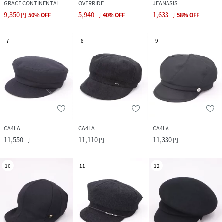
GRACE CONTINENTAL
OVERRIDE
JEANASIS
9,350
5,940
1,633
円
50
%
OFF
円
40
%
OFF
円
58
%
OFF
7
8
9
CA4LA
CA4LA
CA4LA
11,550
11,110
11,330
円
円
円
10
11
12