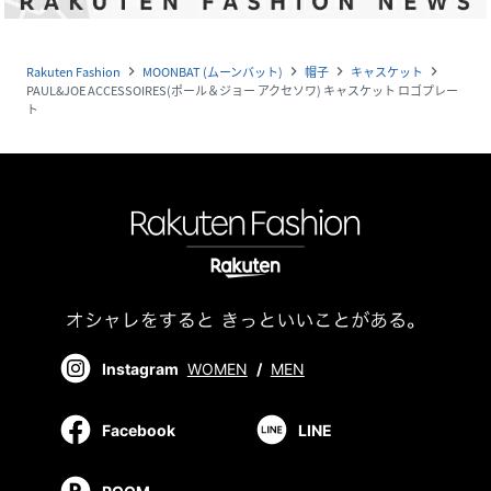
Rakuten Fashion
MOONBAT (ムーンバット)
帽子
キャスケット
navigate_next
navigate_next
navigate_next
navigate_next
PAUL&JOE ACCESSOIRES(ポール＆ジョー アクセソワ) キャスケット ロゴプレー
ト
Instagram
WOMEN
/
MEN
Facebook
LINE