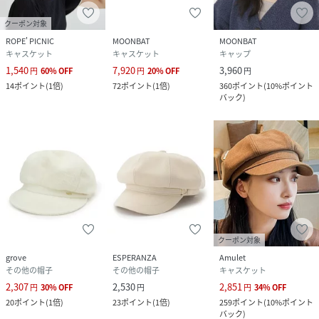
クーポン対象
ROPE' PICNIC
MOONBAT
MOONBAT
キャスケット
キャスケット
キャップ
1,540
7,920
3,960
円
60
%
OFF
円
20
%
OFF
円
14
ポイント
(
1倍
)
72
ポイント
(
1倍
)
360
ポイント
(
10%ポイント
バック
)
クーポン対象
grove
ESPERANZA
Amulet
その他の帽子
その他の帽子
キャスケット
2,307
2,530
2,851
円
30
%
OFF
円
円
34
%
OFF
20
ポイント
(
1倍
)
23
ポイント
(
1倍
)
259
ポイント
(
10%ポイント
バック
)