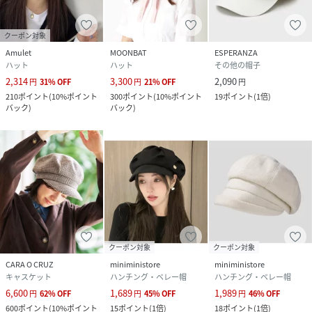
クーポン対象
Amulet
MOONBAT
ESPERANZA
ハット
ハット
その他の帽子
2,314
3,300
2,090
円
31
%
OFF
円
21
%
OFF
円
210
ポイント
(
10%ポイント
300
ポイント
(
10%ポイント
19
ポイント
(
1倍
)
バック
)
バック
)
クーポン対象
クーポン対象
CARA O CRUZ
miniministore
miniministore
キャスケット
ハンチング・ベレー帽
ハンチング・ベレー帽
6,600
1,689
1,989
円
62
%
OFF
円
45
%
OFF
円
46
%
OFF
600
ポイント
(
10%ポイント
15
ポイント
(
1倍
)
18
ポイント
(
1倍
)