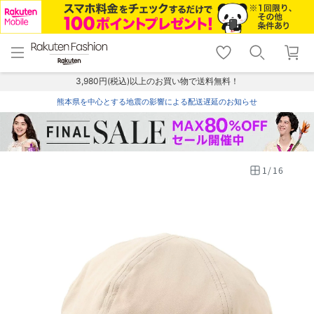
menu
home
search
favorite_border
shopping_cart
lock_outline
メニュー
トップ
検索
お気に入り
カート
ログイン
3,980円(税込)以上のお買い物で送料無料！
熊本県を中心とする地震の影響による配送遅延のお知らせ
1
/
16