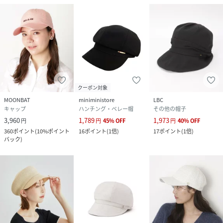
クーポン対象
MOONBAT
miniministore
LBC
キャップ
ハンチング・ベレー帽
その他の帽子
3,960
1,789
1,973
円
円
45
%
OFF
円
40
%
OFF
360
ポイント
(
10%ポイント
16
ポイント
(
1倍
)
17
ポイント
(
1倍
)
バック
)