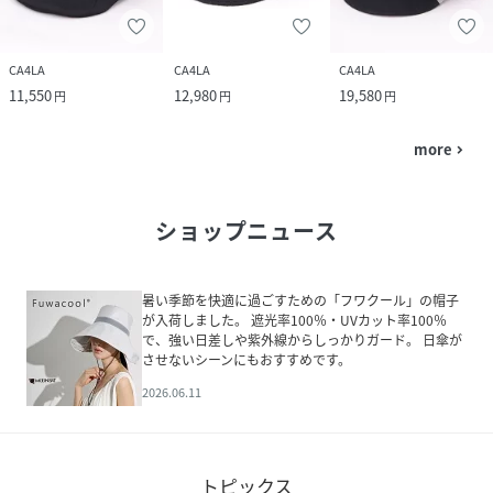
CA4LA
CA4LA
CA4LA
11,550
12,980
19,580
円
円
円
more
navigate_next
ショップニュース
暑い季節を快適に過ごすための「フワクール」の帽子
が入荷しました。 遮光率100％・UVカット率100％
で、強い日差しや紫外線からしっかりガード。 日傘が
させないシーンにもおすすめです。
2026.06.11
トピックス