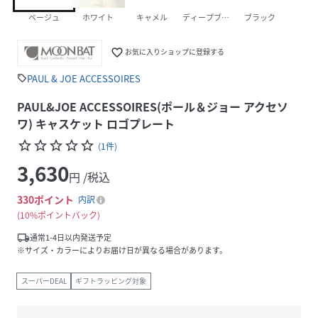
ベージュ
ホワイト
キャメル
ディープブルー
ブラック
favorite_border
お気に入りショップに登録する
PAUL & JOE ACCESSOIRES
sell
PAUL&JOE ACCESSOIRES(ポール＆ジョー アクセソ
ワ) キャスケット ロゴプレート
star_border
star_border
star_border
star_border
star_border
(
1
件
)
3,630
円 /税込
330
ポイント
内訳
10%ポイントバック
local_shipping
通常1-4日以内発送予定
※サイズ・カラーによりお届け日が異なる場合があります。
スーパーDEAL
ギフトラッピング対象