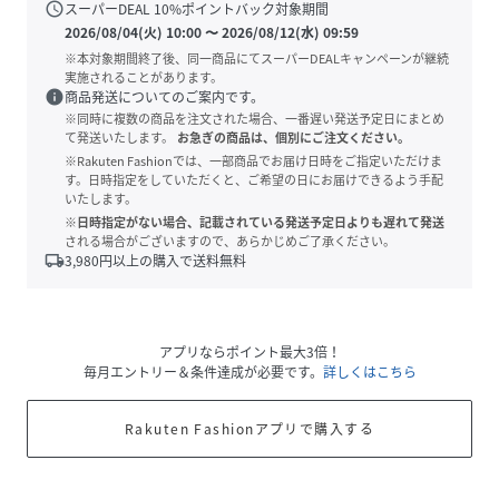
schedule
スーパーDEAL
10
%ポイントバック対象期間
2026/08/04(火) 10:00
〜
2026/08/12(水) 09:59
※本対象期間終了後、同一商品にてスーパーDEALキャンペーンが継続
実施されることがあります。
info
商品発送についてのご案内です。
※同時に複数の商品を注文された場合、一番遅い発送予定日にまとめ
て発送いたします。
お急ぎの商品は、個別にご注文ください。
※Rakuten Fashionでは、一部商品でお届け日時をご指定いただけま
す。日時指定をしていただくと、ご希望の日にお届けできるよう手配
いたします。
※日時指定がない場合、記載されている発送予定日よりも遅れて発送
される場合がございますので、あらかじめご了承ください。
local_shipping
3,980
円以上の購入で送料無料
アプリならポイント最大3倍！
毎月エントリー＆条件達成が必要です。
詳しくはこちら
Rakuten Fashionアプリで購入する