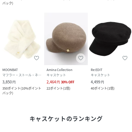
バック
)
MOONBAT
Amina Collection
Re:EDIT
マフラー・ストール・ネックウォーマー
キャスケット
キャスケット
3,850
2,464
4,499
円
円
30
%
OFF
円
350
ポイント
(
10%ポイント
22
ポイント
(
1倍
)
40
ポイント
(
1倍
)
バック
)
キャスケット
のランキング