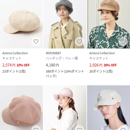
Amina Collection
MOONBAT
Amina Collection
キャスケット
ハンチング・ベレー帽
キャスケット
2,574
4,180
2,926
円
10
%
OFF
円
円
30
%
OFF
23
ポイント
(
1倍
)
380
ポイント
(
10%ポイント
26
ポイント
(
1倍
)
バック
)