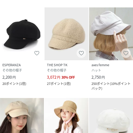
ESPERANZA
THE SHOP TK
axes femme
その他の帽子
その他の帽子
ハット
2,200
3,072
2,750
円
円
30
%
OFF
円
20
ポイント
(
1倍
)
27
ポイント
(
1倍
)
250
ポイント
(
10%ポイント
バック
)