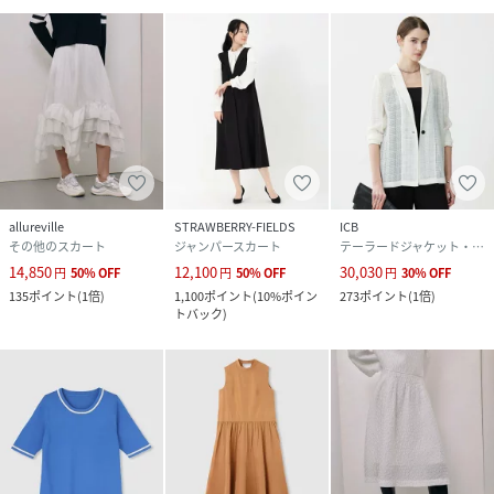
allureville
STRAWBERRY-FIELDS
ICB
その他のスカート
ジャンパースカート
テーラードジャケット・ブレザー
14,850
12,100
30,030
円
50
%
OFF
円
50
%
OFF
円
30
%
OFF
135
ポイント
(
1倍
)
1,100
ポイント
(
10%ポイン
273
ポイント
(
1倍
)
トバック
)