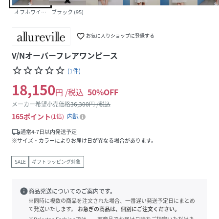
オフホワイト (02)
ブラック (95)
favorite_border
お気に入りショップに登録する
V/Nオーバーフレアワンピース
star_border
star_border
star_border
star_border
star_border
(
1
件
)
18,150
円 /税込
50
%OFF
メーカー希望小売価格
36,300
円 /税込
165
ポイント
1倍
内訳
local_shipping
通常4-7日以内発送予定
※サイズ・カラーによりお届け日が異なる場合があります。
SALE
ギフトラッピング対象
info
商品発送についてのご案内です。
※同時に複数の商品を注文された場合、一番遅い発送予定日にまとめ
て発送いたします。
お急ぎの商品は、個別にご注文ください。