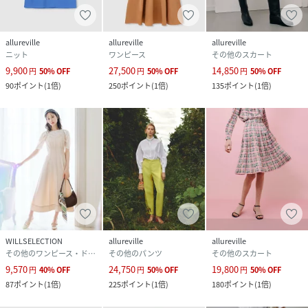
allureville
allureville
allureville
ニット
ワンピース
その他のスカート
9,900
27,500
14,850
円
50
%
OFF
円
50
%
OFF
円
50
%
OFF
90
ポイント
(
1倍
)
250
ポイント
(
1倍
)
135
ポイント
(
1倍
)
WILLSELECTION
allureville
allureville
その他のワンピース・ドレス
その他のパンツ
その他のスカート
9,570
24,750
19,800
円
40
%
OFF
円
50
%
OFF
円
50
%
OFF
87
ポイント
(
1倍
)
225
ポイント
(
1倍
)
180
ポイント
(
1倍
)