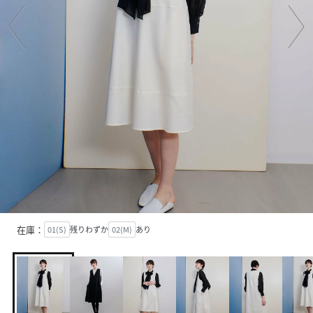
在庫：
01(S)
残りわずか
02(M)
あり