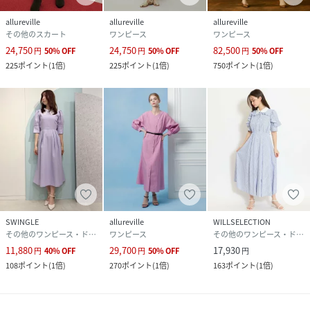
allureville
allureville
allureville
その他のスカート
ワンピース
ワンピース
24,750
24,750
82,500
円
50
%
OFF
円
50
%
OFF
円
50
%
OFF
225
ポイント
(
1倍
)
225
ポイント
(
1倍
)
750
ポイント
(
1倍
)
SWINGLE
allureville
WILLSELECTION
その他のワンピース・ドレス
ワンピース
その他のワンピース・ドレス
11,880
29,700
17,930
円
40
%
OFF
円
50
%
OFF
円
108
ポイント
(
1倍
)
270
ポイント
(
1倍
)
163
ポイント
(
1倍
)