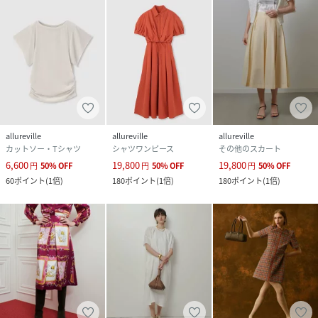
allureville
allureville
allureville
カットソー・Tシャツ
シャツワンピース
その他のスカート
6,600
19,800
19,800
円
50
%
OFF
円
50
%
OFF
円
50
%
OFF
60
ポイント
(
1倍
)
180
ポイント
(
1倍
)
180
ポイント
(
1倍
)