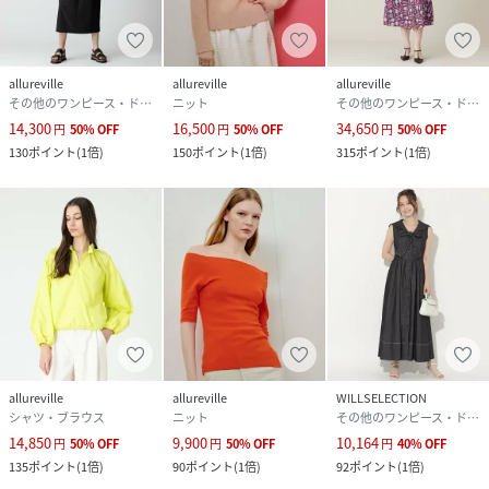
allureville
allureville
allureville
その他のワンピース・ドレス
ニット
その他のワンピース・ドレス
14,300
16,500
34,650
円
50
%
OFF
円
50
%
OFF
円
50
%
OFF
130
ポイント
(
1倍
)
150
ポイント
(
1倍
)
315
ポイント
(
1倍
)
allureville
allureville
WILLSELECTION
シャツ・ブラウス
ニット
その他のワンピース・ドレス
14,850
9,900
10,164
円
50
%
OFF
円
50
%
OFF
円
40
%
OFF
135
ポイント
(
1倍
)
90
ポイント
(
1倍
)
92
ポイント
(
1倍
)