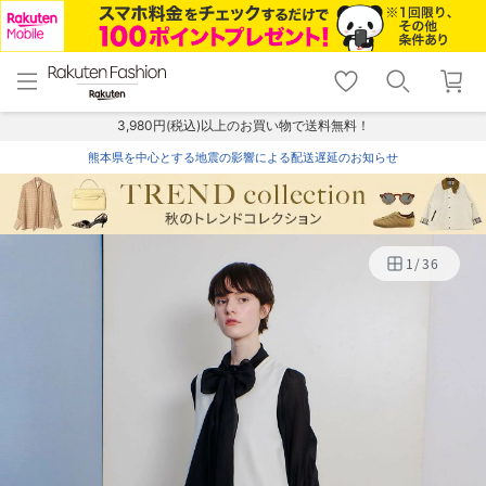
menu
home
search
favorite_border
shopping_cart
lock_outline
メニュー
トップ
検索
お気に入り
カート
ログイン
3,980円(税込)以上のお買い物で送料無料！
熊本県を中心とする地震の影響による配送遅延のお知らせ
1
/
36