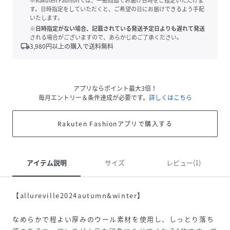
※Rakuten Fashionでは、一部商品でお届け日時をご指定いただけま
す。日時指定をしていただくと、ご希望の日にお届けできるよう手配
いたします。
※日時指定がない場合、記載されている発送予定日よりも遅れて発送
される場合がございますので、あらかじめご了承ください。
local_shipping
3,980
円以上の購入で送料無料
アプリならポイント最大3倍！
毎月エントリー＆条件達成が必要です。
詳しくはこちら
Rakuten Fashionアプリで購入する
アイテム説明
サイズ
レビュー(1)
【allureville2024autumn&winter】
なめらかで程よい厚みのウール素材を使用し、しっとり落ち