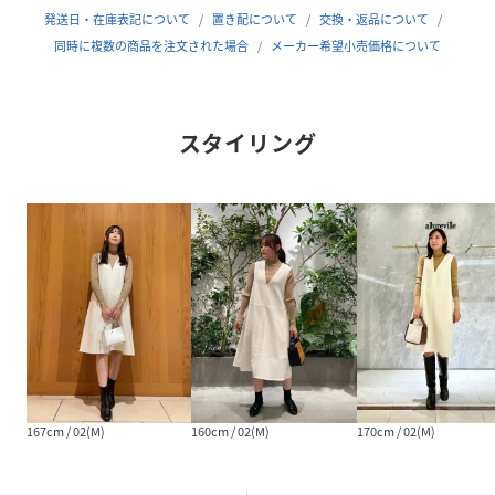
ございます。
発送日・在庫表記について
置き配について
交換・返品について
またパソコン・スマートフォンなどの環境により、製品と画
同時に複数の商品を注文された場合
メーカー希望小売価格について
像のカラーが異なる場合もございます。
予めご了承ください。
スタイリング
性別タイプ
レディース
原産国
日本
素材
表地:毛 100% 裏地:ポリエステル 100%
サイズ
01(S)、02(M)
クリーニング
洗濯不可|漂白不可|タンブル乾燥不可|アイロン仕
上げ可|ドライ可|ウエットクリーニング不可
品番
ND1611_20242014280
(
20242014280-02-010 ND1611
)
167cm / 02(M)
160cm / 02(M)
170cm / 02(M)