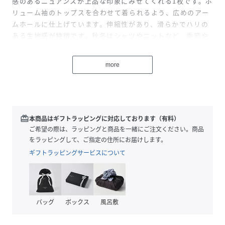
感のあるニュアンスが上品な印象にみせてくれる1枚です。ボ
リューム袖のトップスを合わせて着られるよう、広めのアー
ムホールに仕上げています。伸縮性があり、滑らかでハリの
ある生地感が特徴です。秋冬はシャツやニットなど、季節や
気分に合わせてレイヤードコーデが楽しめるおすすめアイテ
ムです。便利なサイドポケット付き。
more
【スタッフコメント】
ミディアムな丈感のワンピース。
ウエストシェイプのない綺麗なAラインシルエットで、ノン
ストレスかつ、揺れ感が女性らしい一枚です。
redeem
本商品はギフトラッピングに対応しております（有料）
落ち感がありホワイトでも膨張して見えません。
ご希望の際は、ラッピングと商品を一緒にご注文ください。商品
深めのVネックがふわっとした印象を引き締め全体的に縦見
をラッピングして、ご指定の住所にお届けします。
えし、すっきりシルエットに見せてくれます。
ギフトラッピングサービスについて
透け感はほとんど気になりません。
ニットやカットソーを合わせて普段使いに、きちんとしたシ
ーンにはブラウスやジャケット合わせで、幅広いシーンで活
躍します。
バッグ
ボックス
風呂敷
※照明の関係により、実際よりも色味が違って見える場合が