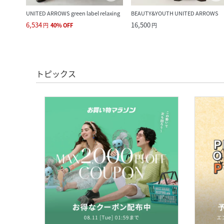
UNITED ARROWS green label relaxing
BEAUTY&YOUTH UNITED ARROWS
6,534
16,500
円
40
%
OFF
円
トピックス