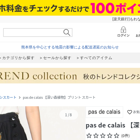
[楽天銀行]もれ
熊本県を中心とする地震の影響による配送遅延のお知らせ
カテゴリから探す
セールから探す
すべてのアイテム
シスカート
pas de calais 【深い森植物】プリント スカート
navigate_next
favorite_border
お気
1
/
8
pas de cala
star_border
star_border
star_border
star_border
star_border
(
0
件
)