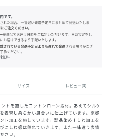
内です。
された場合、一番遅い発送予定日にまとめて発送いたしま
別にご注文ください。
onでは、一部商品でお届け日時をご指定いただけます。日時指定をし
にお届けできるよう手配いたします。
載されている発送予定日よりも遅れて発送
される場合がござ
了承ください。
料無料
サイズ
レビュー(0)
物プリントを施したコットンローン素材。あえてシルケ
感を表現し柔らかい風合いに仕上げています。京都
リント加工を施しています。製品染め＋しわ加工を
たびにしわ感は薄れていきます。また一味違う表情
ください。