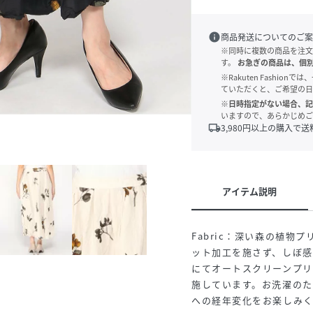
info
商品発送についてのご案
※同時に複数の商品を注文
す。
お急ぎの商品は、個
※Rakuten Fashi
ていただくと、ご希望の日
※日時指定がない場合、記
いますので、あらかじめご
local_shipping
3,980
円以上の購入で送
アイテム説明
Fabric：深い森の植
ット加工を施さず、しぼ
にてオートスクリーンプ
施しています。お洗濯の
への経年変化をお楽しみ