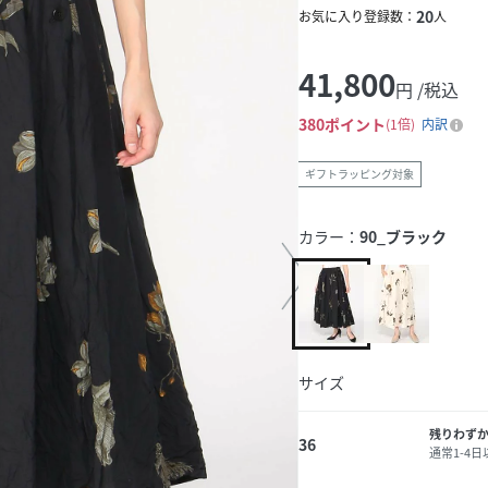
20
お気に入り登録数：
人
41,800
円 /税込
380
ポイント
1倍
内訳
ギフトラッピング対象
カラー：
90_ブラック
サイズ
残りわず
36
通常1-4