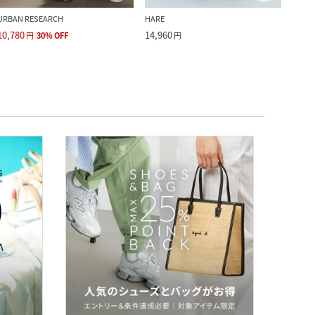
URBAN RESEARCH
HARE
BEAU
10,780
14,960
14,9
円
30
%
OFF
円