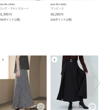
pas de calais
pas de calais
pas de
ロング・マキシスカート
ワンピース
シャ
31,900
68,200
37,4
円
円
290
ポイント
(
1倍
)
620
ポイント
(
1倍
)
340
ポ
5
6
7