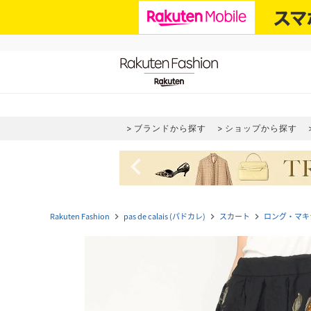
ブランドから探す
ショップから探す
navigate_before
Rakuten Fashion
pas de calais (パドカレ)
スカート
ロング・マキ
navigate_next
navigate_next
navigate_next