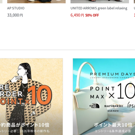
AP STUDIO
UNITED ARROWS green label relaxing
33,000
6,490
円
円
50
%
OFF