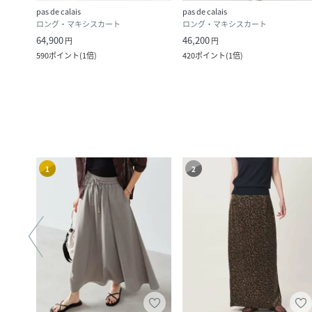
pas de calais
pas de calais
ロング・マキシスカート
ロング・マキシスカート
64,900
46,200
円
円
590
ポイント
(
1倍
)
420
ポイント
(
1倍
)
1
2