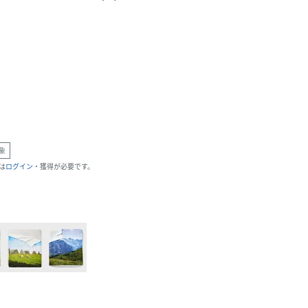
象
は
ログイン
・獲得が必要です。