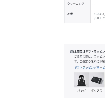
クリーニング
-
品番
NC8333
(
OTEFF2
redeem
本商品はギフトラッピン
ご希望の際は、ラッピン
て、ご指定の住所にお届
ギフトラッピングサービ
バッグ
ボックス