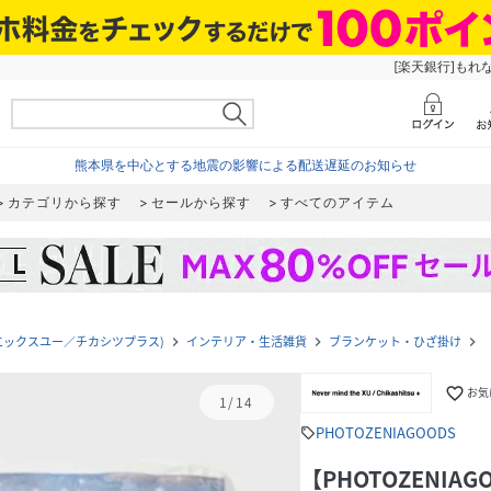
[楽天銀行]もれ
熊本県を中心とする地震の影響による配送遅延のお知らせ
カテゴリから探す
セールから探す
すべてのアイテム
ーマインドザエックスユー／チカシツプラス)
インテリア・生活雑貨
ブランケット・ひざ掛け
【
navigate_next
navigate_next
navigate_next
favorite_border
お気
1
/
14
PHOTOZENIAGOODS
sell
【PHOTOZENIAGOO