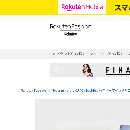
ブランドから探す
ショップから探す
navigate_before
Rakuten Fashion
Never mind the XU / Chikashitsu+ (ネバ
navigate_next