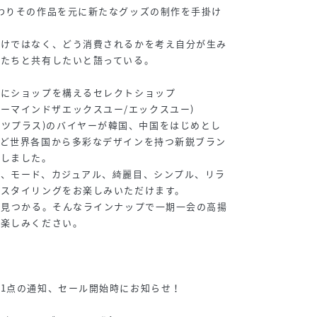
わりその作品を元に新たなグッズの制作を手掛け
だけではなく、どう消費されるかを考え自分が生み
人たちと共有したいと語っている。
岡にショップを構えるセレクトショップ
”(ネバーマインドザエックスユー/エックスユー)
”(チカシツプラス)のバイヤーが韓国、中国をはじめとし
など世界各国から多彩なデザインを持つ新鋭ブラン
トしました。
ト、モード、カジュアル、綺麗目、シンプル、リラ
なスタイリングをお楽しみいただけます。
ず見つかる。そんなラインナップで一期一会の高揚
お楽しみください。
！
1点の通知、セール開始時にお知らせ！