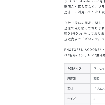
♢"XU/Chikashits
新商品や再入荷など、ブ
是非、ご活用いただきお
♢取り扱いの商品に関し
当店で取り扱っておりま
輸入(仕入れ)をしており
規販売店でございます。国
PHOTOZENIAGOODS
け/毛布/インテリア/生活
性別タイプ
ユニセッ
原産国
韓国
素材
ポリエス
サイズ
S