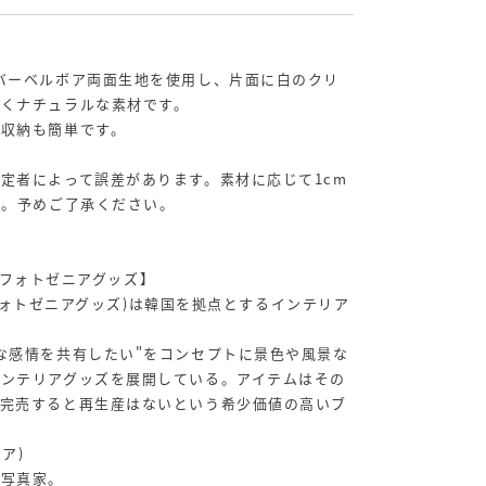
バーベルボア両面生地を使用し、片面に白のクリ
かくナチュラルな素材です。
て収納も簡単です。
定者によって誤差があります。素材に応じて1cm
す。予めご了承ください。
DS/フォトゼニアグッズ】
S(フォトゼニアグッズ)は韓国を拠点とするインテリア
な感情を共有したい"をコンセプトに景色や風景な
インテリアグッズを展開している。アイテムはその
、完売すると再生産はないという希少価値の高いブ
ニア)
る写真家。