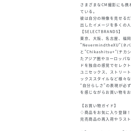
さまざまなCM撮影にも携
ている。
彼は自分の映像を見せる
出したイメージを多くの
【SELECTBRANDS】
東京、大阪、名古屋、福
"NevermindtheXU
と”Chikashitsu+
たアジア圏やヨーロッパ
ドを独自の感覚でセレク
ユニセックス、ストリー
ックススタイルなど様々
“自分らしさ”の表現が必
を感じながらお買い物を
【お買い物ガイド】
♢商品をお気に入り登録
完売商品の再入荷やラスト