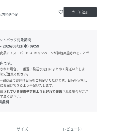
か
favorite_border
かごに追加
日以内発送予定
ントバック対象期間
〜
2026/08/12(水) 09:59
商品にてスーパーDEALキャンペーンが継続実施されることが
内です。
された場合、一番遅い発送予定日にまとめて発送いたしま
別にご注文ください。
onでは、一部商品でお届け日時をご指定いただけます。日時指定をし
にお届けできるよう手配いたします。
載されている発送予定日よりも遅れて発送
される場合がござ
了承ください。
料無料
サイズ
レビュー(-)