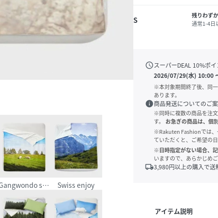
残りわず
S
通常1-4
schedule
スーパーDEAL
10
%ポイ
2026/07/29(水) 10:00
※本対象期間終了後、同一
あります。
info
商品発送についてのご案
※同時に複数の商品を注文
す。
お急ぎの商品は、個
※Rakuten Fashi
ていただくと、ご希望の日
※日時指定がない場合、記
いますので、あらかじめご
local_shipping
3,980
円以上の購入で送
Gangwondo sheep 2
Swiss enjoy
アイテム説明