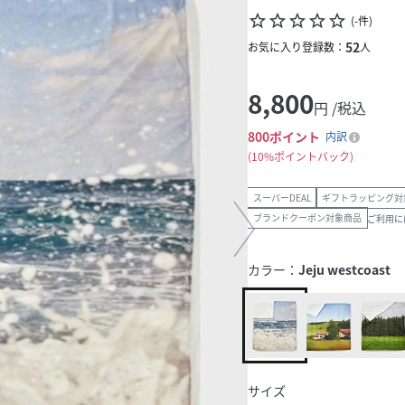
star_border
star_border
star_border
star_border
star_border
(
-
件
)
52
お気に入り登録数：
人
8,800
円 /税込
800
ポイント
内訳
10%ポイントバック
スーパーDEAL
ギフトラッピング対
ブランドクーポン対象商品
ご利用に
カラー：
Jeju westcoast
サイズ