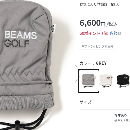
52
お気に入り登録数：
人
6,600
円 /税込
60
ポイント
1倍
内訳
ギフトラッピング対象外
カラー：
GREY
サイズ
在庫あり
-
通常3-8