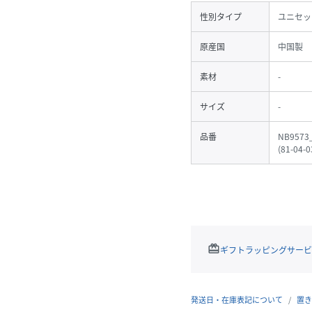
性別タイプ
ユニセッ
原産国
中国製
素材
-
サイズ
-
品番
NB9573
(
81-04-0
redeem
ギフトラッピングサービ
発送日・在庫表記について
置き