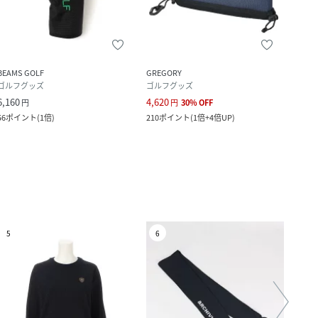
BEAMS GOLF
GREGORY
BEAM
ゴルフグッズ
ゴルフグッズ
その
6,160
4,620
4,620
円
円
30
%
OFF
56
ポイント
(
1倍
)
210
ポイント
(
1倍+4倍UP
)
42
ポ
5
6
7