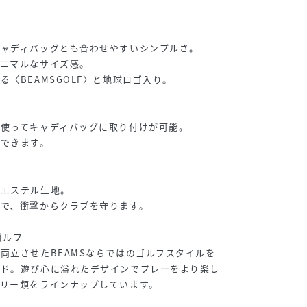
キャディバッグとも合わせやすいシンプルさ。
ミニマルなサイズ感。
〈BEAMSGOLF〉と地球ロゴ入り。
使ってキャディバッグに取り付けが可能。
ができます。
リエステル生地。
で、衝撃からクラブを守ります。
ゴルフ
両立させたBEAMSならではのゴルフスタイルを
ンド。遊び心に溢れたデザインでプレーをより楽し
リー類をラインナップしています。