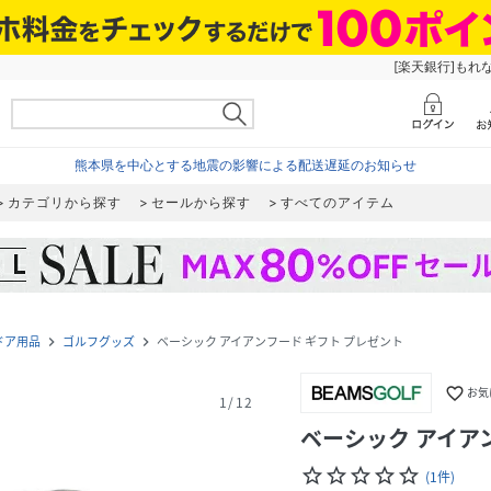
[楽天銀行]もれ
熊本県を中心とする地震の影響による配送遅延のお知らせ
カテゴリから探す
セールから探す
すべてのアイテム
ドア用品
ゴルフグッズ
ベーシック アイアンフード ギフト プレゼント
navigate_next
navigate_next
favorite_border
お気
1
/
12
ベーシック アイア
star_border
star_border
star_border
star_border
star_border
(
1
件
)