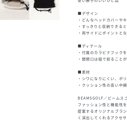
使い勝手のいいひと品
■デザイン
・どんなヘッドカバーや
・すっきりと収納できる
・両サイドにポイントとなる
■ディテール
・付属のカラビナフックを
・開閉口は紐で絞ること
■素材
・シワになりにくい、ポ
・クッション性の高い中綿
BEAMSGOLF／ビームス
ファッション性と機能性を
提案するオリジナルブラ
く演出してくれるアクセサ