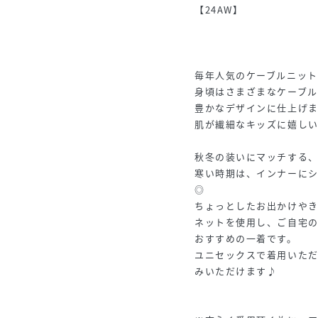
【24AW】
毎年人気のケーブルニッ
身頃はさまざまなケーブ
豊かなデザインに仕上げ
肌が繊細なキッズに嬉し
秋冬の装いにマッチする、
寒い時期は、インナーに
◎
ちょっとしたお出かけや
ネットを使用し、ご自宅
おすすめの一着です。
ユニセックスで着用いた
みいただけます♪