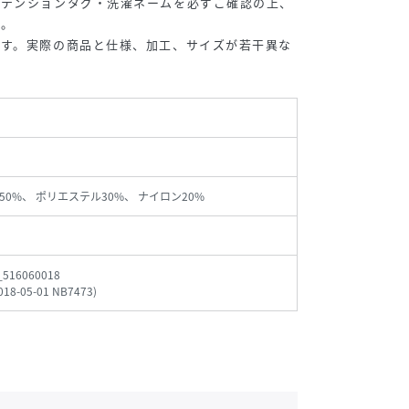
アテンションタグ・洗濯ネームを必ずご確認の上、
い。
です。実際の商品と仕様、加工、サイズが若干異な
50%、 ポリエステル30%、 ナイロン20%
_516060018
018-05-01 NB7473
)