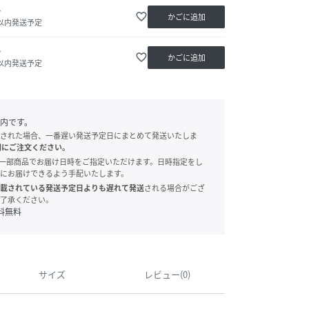
か
favorite_border
かごに追加
日以内発送予定
か
favorite_border
かごに追加
日以内発送予定
内です。
された場合、一番遅い発送予定日にまとめて発送いたしま
別にご注文ください。
onでは、一部商品でお届け日時をご指定いただけます。日時指定をし
にお届けできるよう手配いたします。
載されている発送予定日よりも遅れて発送
される場合がござ
了承ください。
料無料
サイズ
レビュー(0)