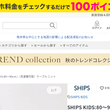
新規登録＆回答
熊本県を中心とする地震の影響による配送遅延のお知らせ
カテゴリから探す
セールから探す
すべてのアイテム
KIDS:80～90cm /〈洗濯機可能〉ケーブル ニット
favorite_border
お気
1
/
7
SHIPS KIDS
sell
SHIPS KIDS:8