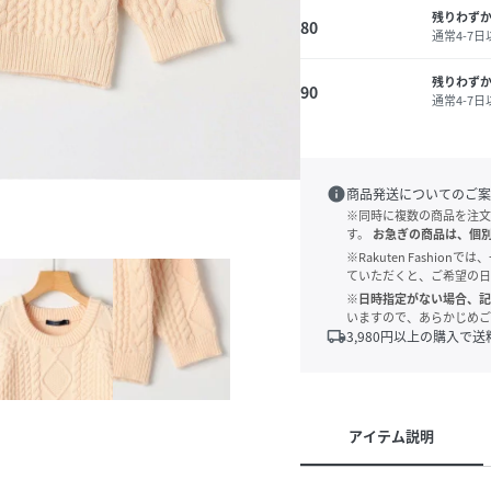
残りわず
80
通常4-7
残りわず
90
通常4-7
info
商品発送についてのご案
※同時に複数の商品を注文
す。
お急ぎの商品は、個
※Rakuten Fashi
ていただくと、ご希望の日
※日時指定がない場合、記
いますので、あらかじめご
local_shipping
3,980
円以上の購入で送
アイテム説明