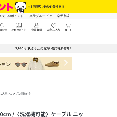
で100ポイント!
楽天グループ
楽天市場
3,980円(税込)以上のお買い物で送料無料！
navigate_next
に入りショップに登録する
0～90cm /〈洗濯機可能〉ケーブル ニッ