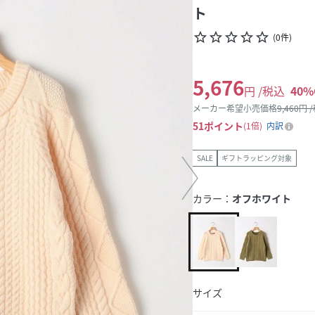
ト
star_border
star_border
star_border
star_border
star_border
(
0
件
)
5,676
円 /税込
40
%
メーカー希望小売価格
9,460
円 
51
ポイント
1倍
内訳
SALE
ギフトラッピング対象
カラー：
オフホワイト
サイズ