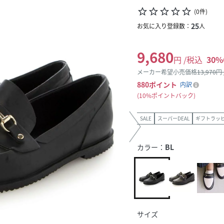
star_border
star_border
star_border
star_border
star_border
(
0
件
)
25
お気に入り登録数：
人
9,680
円 /税込
30
%
メーカー希望小売価格
13,970
円
880
ポイント
内訳
10%ポイントバック
SALE
スーパーDEAL
ギフトラッ
カラー：
BL
サイズ