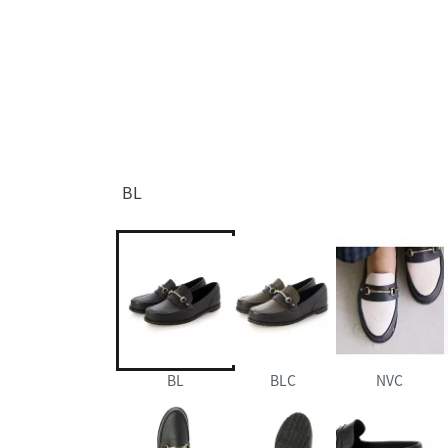
BL
BL
BLC
NVC