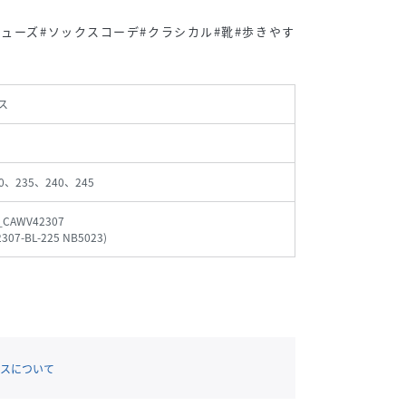
シューズ#ソックスコーデ#クラシカル#靴#歩きやす
ス
0、235、240、245
_CAWV42307
307-BL-225 NB5023
)
スについて