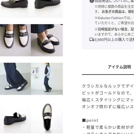
info
商品発送についてのご案
※同時に複数の商品を注文
す。
お急ぎの商品は、個
※Rakuten Fashi
ていただくと、ご希望の日
※日時指定がない場合、記
いますので、あらかじめご
local_shipping
3,980
円以上の購入で送
アイテム説明
クラシカルなルックでデ
ビットがゴールドなので
幅広くスタイリングにマッ
オンオフ問わずに幅広い
■point
・軽量で柔らかい素材が
・クラシカルでかわいい