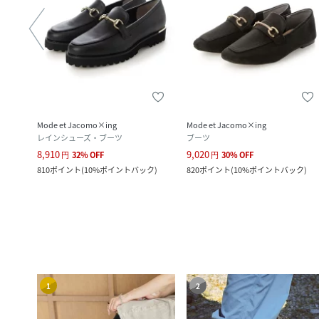
Mode et Jacomo×ing
Mode et Jacomo×ing
レインシューズ・ブーツ
ブーツ
8,910
9,020
円
32
%
OFF
円
30
%
OFF
ック
)
810
ポイント
(
10%ポイントバック
)
820
ポイント
(
10%ポイントバック
)
1
2