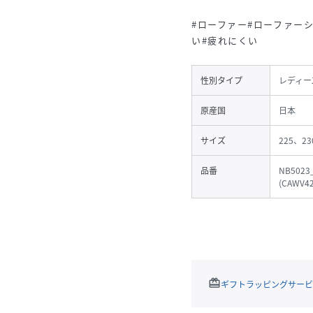
#ローファー#ローファー
い#疲れにくい
性別タイプ
レディー
原産国
日本
サイズ
225、23
品番
NB5023
(
CAWV42
redeem
ギフトラッピングサービ