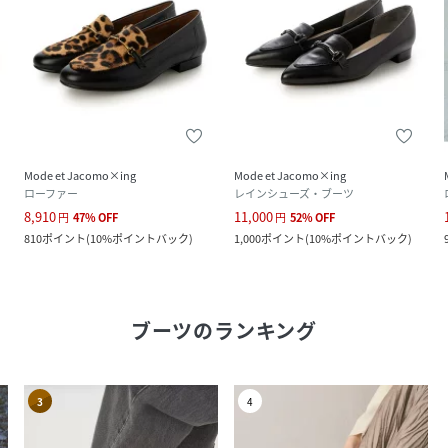
Mode et Jacomo×ing
Mode et Jacomo×ing
ローファー
レインシューズ・ブーツ
8,910
11,000
円
47
%
OFF
円
52
%
OFF
810
ポイント
(
10%ポイントバック
)
1,000
ポイント
(
10%ポイントバック
)
ブーツ
のランキング
3
4