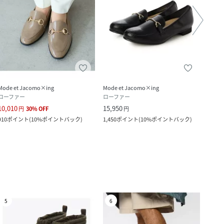
Mode et Jacomo×ing
Mode et Jacomo×ing
Mode 
ローファー
ローファー
レイ
10,010
15,950
7,700
円
30
%
OFF
円
910
ポイント
(
10%ポイントバック
)
1,450
ポイント
(
10%ポイントバック
)
700
ポ
5
6
7