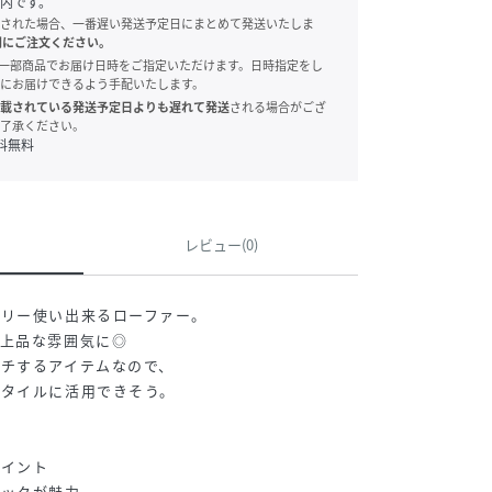
内です。
された場合、一番遅い発送予定日にまとめて発送いたしま
別にご注文ください。
onでは、一部商品でお届け日時をご指定いただけます。日時指定をし
にお届けできるよう手配いたします。
載されている発送予定日よりも遅れて発送
される場合がござ
了承ください。
料無料
レビュー(0)
イリー使い出来るローファー。
、上品な雰囲気に◎
チするアイテムなので、
スタイルに活用できそう。
ポイント
ルックが魅力