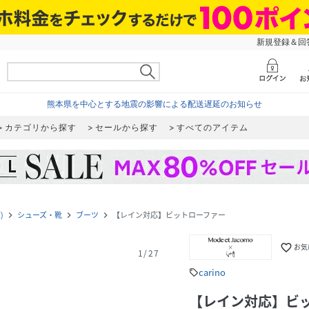
新規登録＆回答
熊本県を中心とする地震の影響による配送遅延のお知らせ
カテゴリから探す
セールから探す
すべてのアイテム
)
シューズ・靴
ブーツ
【レイン対応】ビットローファー
navigate_next
navigate_next
navigate_next
favorite_border
お気
1
/
27
carino
sell
【レイン対応】ビ