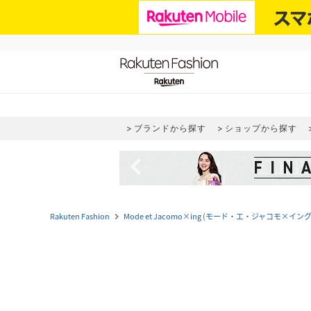
ブランドから探す
ショップから探す
navigate_before
Rakuten Fashion
Mode et Jacomo×ing (モード・エ・ジャコモ×イング
navigate_next