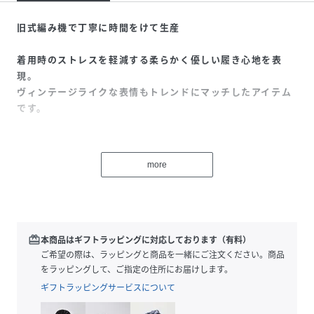
旧式編み機で丁寧に時間をけて生産
着用時のストレスを軽減する柔らかく優しい履き心地を表
現。
ヴィンテージライクな表情もトレンドにマッチしたアイテム
です。
ZENITH(ゼニス)
2014年に誕生したソックスブランドZENITH。
more
サーフ、スケート、ミュージックから
インスパイアされたモノづくりをしております。
性別タイプ
レディース
redeem
本商品はギフトラッピングに対応しております（有料）
ご希望の際は、ラッピングと商品を一緒にご注文ください。商品
素材
コットン, ポリエステル, PU
をラッピングして、ご指定の住所にお届けします。
ギフトラッピングサービスについて
サイズ
F