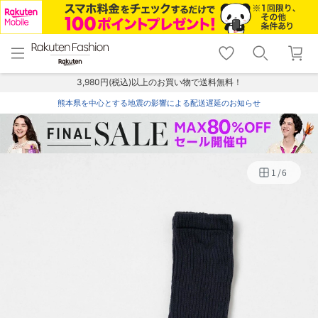
menu
home
search
favorite_border
shopping_cart
lock_outline
メニュー
トップ
検索
お気に入り
カート
ログイン
3,980円(税込)以上のお買い物で送料無料！
熊本県を中心とする地震の影響による配送遅延のお知らせ
1
/
6