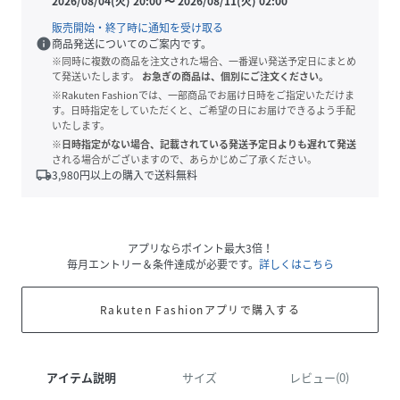
2026/08/04(火) 20:00
〜
2026/08/11(火) 02:00
販売開始・終了時に通知を受け取る
info
商品発送についてのご案内です。
※同時に複数の商品を注文された場合、一番遅い発送予定日にまとめ
て発送いたします。
お急ぎの商品は、個別にご注文ください。
※Rakuten Fashionでは、一部商品でお届け日時をご指定いただけま
す。日時指定をしていただくと、ご希望の日にお届けできるよう手配
いたします。
※日時指定がない場合、記載されている発送予定日よりも遅れて発送
される場合がございますので、あらかじめご了承ください。
local_shipping
3,980
円以上の購入で送料無料
アプリならポイント最大3倍！
毎月エントリー＆条件達成が必要です。
詳しくはこちら
Rakuten Fashionアプリで購入する
アイテム説明
サイズ
レビュー(0)