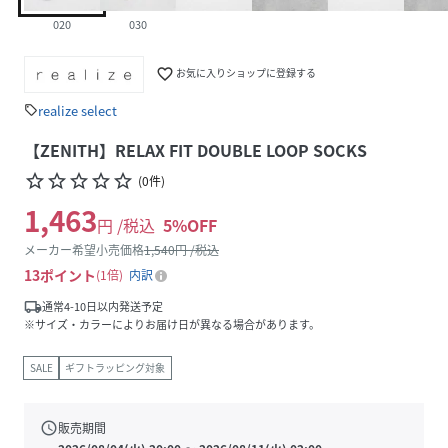
020
030
favorite_border
お気に入りショップに登録する
realize select
sell
【ZENITH】RELAX FIT DOUBLE LOOP SOCKS
star_border
star_border
star_border
star_border
star_border
(
0
件
)
1,463
円 /税込
5
%OFF
メーカー希望小売価格
1,540
円 /税込
13
ポイント
1倍
内訳
local_shipping
通常4-10日以内発送予定
※サイズ・カラーによりお届け日が異なる場合があります。
SALE
ギフトラッピング対象
schedule
販売期間