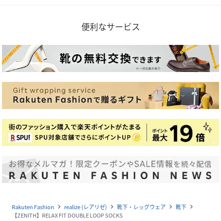
便利なサービス
Rakuten Fashion
realize (レアリゼ)
靴下・レッグウェア
靴下
navigate_next
navigate_next
navigate_next
navigate_next
【ZENITH】RELAX FIT DOUBLE LOOP SOCKS