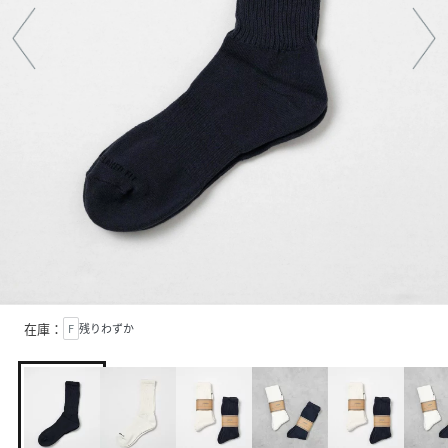
在庫：
F
残りわずか