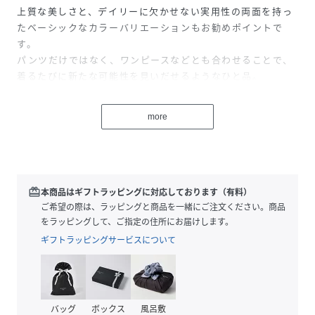
上質な美しさと、デイリーに欠かせない実用性の両面を持っ
たベーシックなカラーバリエーションもお勧めポイントで
す。
パンツだけではなく、ワンピースなどとも合わせることで、
着るたびに新たな可能性を見いだせるようなひと品。
性別タイプ
レディース
more
原産国
中国
素材
合成皮革
redeem
本商品はギフトラッピングに対応しております（有料）
サイズ
ご希望の際は、ラッピングと商品を一緒にご注文ください。商品
F
をラッピングして、ご指定の住所にお届けします。
品番
NA8354_60431
ギフトラッピングサービスについて
(
60431-A15-F NA8354
)
バッグ
ボックス
風呂敷