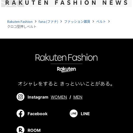
Rakuten Fashion
fana (ファナ)
ファッション雑貨
ベルト
navigate_next
navigate_next
navigate_next
navigate_next
クロコ型押しベルト
Instagram
WOMEN
/
MEN
Facebook
LINE
ROOM