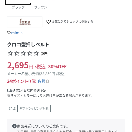
ブラック
ブラウン
favorite_border
お気に入りショップに登録する
mimis
sell
クロコ型押しベルト
star_border
star_border
star_border
star_border
star_border
(
0
件
)
2,695
円 /税込
30
%OFF
メーカー希望小売価格
3,850
円 /税込
24
ポイント
1倍
内訳
local_shipping
通常1-4日以内発送予定
※サイズ・カラーによりお届け日が異なる場合があります。
SALE
ギフトラッピング対象
info
商品発送についてのご案内です。
※同時に複数の商品を注文された場合、一番遅い発送予定日にまとめ