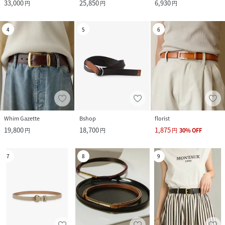
33,000
25,850
6,930
円
円
円
4
5
6
Whim Gazette
Bshop
florist
19,800
18,700
1,875
円
円
円
30
%
OFF
7
8
9