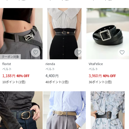
クーポン対象
florist
rienda
VitaFelice
ベルト
ベルト
ベルト
1,188
4,400
3,960
円
40
%
OFF
円
円
40
%
OFF
10
ポイント
(
1倍
)
40
ポイント
(
1倍
)
36
ポイント
(
1倍
)