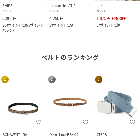
SHIPS
maison de LATIR
florist
ベルト
ベルト
ベルト
3,960
4,290
1,875
円
円
円
30
%
OFF
360
ポイント
(
10%ポイント
39
ポイント
(
1倍
)
17
ポイント
(
1倍
)
バック
)
ベルト
のランキング
1
2
3
BONAVENTURA
Demi-Luxe BEAMS
STEPS