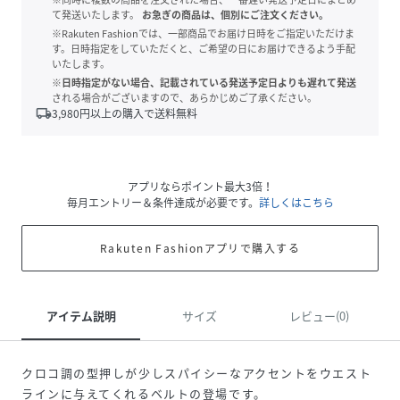
て発送いたします。
お急ぎの商品は、個別にご注文ください。
※Rakuten Fashionでは、一部商品でお届け日時をご指定いただけま
す。日時指定をしていただくと、ご希望の日にお届けできるよう手配
いたします。
※日時指定がない場合、記載されている発送予定日よりも遅れて発送
される場合がございますので、あらかじめご了承ください。
local_shipping
3,980
円以上の購入で送料無料
アプリならポイント最大3倍！
毎月エントリー＆条件達成が必要です。
詳しくはこちら
Rakuten Fashionアプリで購入する
アイテム説明
サイズ
レビュー(0)
クロコ調の型押しが少しスパイシーなアクセントをウエスト
ラインに与えてくれるベルトの登場です。