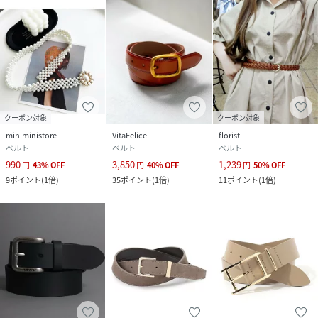
クーポン対象
クーポン対象
miniministore
VitaFelice
florist
ベルト
ベルト
ベルト
990
3,850
1,239
円
43
%
OFF
円
40
%
OFF
円
50
%
OFF
9
ポイント
(
1倍
)
35
ポイント
(
1倍
)
11
ポイント
(
1倍
)