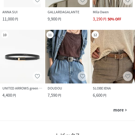
ANNA SUI
GALLARDAGALANTE
Mila Owen
11,000
9,900
3,190
円
円
円
50
%
OFF
10
11
12
UNITED ARROWS green label relaxing
DOUDOU
SLOBE IENA
4,400
7,590
6,600
円
円
円
more
navigate_next