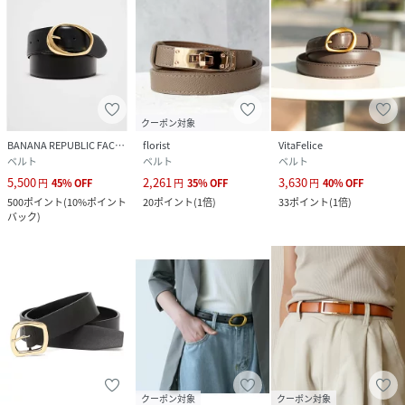
クーポン対象
BANANA REPUBLIC FACTORY STORE
florist
VitaFelice
ベルト
ベルト
ベルト
5,500
2,261
3,630
円
45
%
OFF
円
35
%
OFF
円
40
%
OFF
500
ポイント
(
10%ポイント
20
ポイント
(
1倍
)
33
ポイント
(
1倍
)
バック
)
クーポン対象
クーポン対象