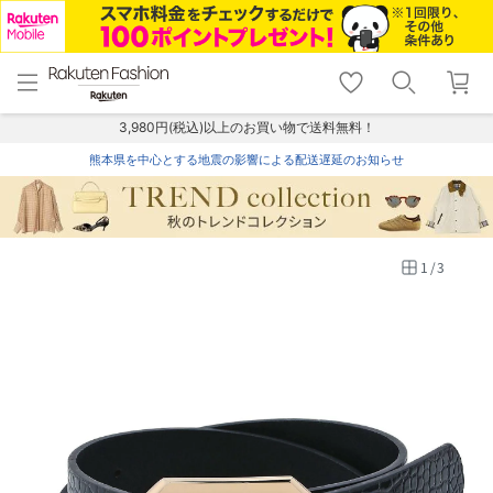
menu
home
search
favorite_border
shopping_cart
lock_outline
メニュー
トップ
検索
お気に入り
カート
ログイン
3,980円(税込)以上のお買い物で送料無料！
熊本県を中心とする地震の影響による配送遅延のお知らせ
1
/
3