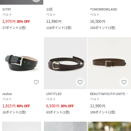
SITRY
23区
TOMORROWLAND
ベルト
ベルト
ベルト
2,970
12,980
16,500
円
30
%
OFF
円
円
27
ポイント
(
1倍
)
118
ポイント
(
1倍
)
150
ポイント
(
1倍
)
realize
UNTITLED
BEAUTY&YOUTH UNITED ARROWS
ベルト
ベルト
ベルト
1,815
6,930
11,990
円
40
%
OFF
円
30
%
OFF
円
16
ポイント
(
1倍
)
63
ポイント
(
1倍
)
109
ポイント
(
1倍
)