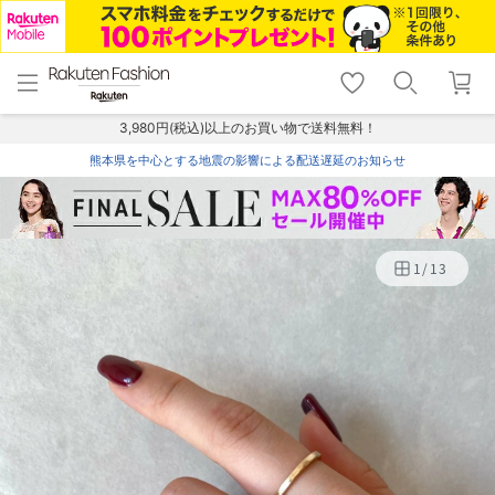
menu
home
search
favorite_border
shopping_cart
lock_outline
メニュー
トップ
検索
お気に入り
カート
ログイン
3,980円(税込)以上のお買い物で送料無料！
熊本県を中心とする地震の影響による配送遅延のお知らせ
1
/
13