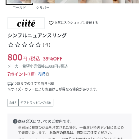
ゴールド
シルバー
favorite_border
お気に入りショップに登録する
シンプルニュアンスリング
star_border
star_border
star_border
star_border
star_border
(
-
件
)
800
円 /税込
39
%OFF
メーカー希望小売価格
1,333
円 /税込
7
ポイント
1倍
内訳
local_shipping
12時までの注文で当日出荷
※サイズ・カラーによりお届け日が異なる場合があります。
SALE
ギフトラッピング対象
info
商品発送についてのご案内です。
※同時に複数の商品を注文された場合、一番遅い発送予定日にまとめ
て発送いたします。
お急ぎの商品は、個別にご注文ください。