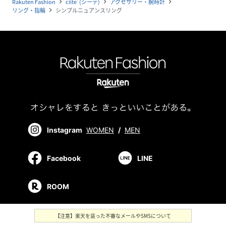
Rakuten Fashion
ciite' (シーテ)
アクセサリー・腕時計
navigate_next
navigate_next
navigate_next
リング・指輪
シンプルニュアンスリング
navigate_next
Instagram
WOMEN
/
MEN
Facebook
LINE
ROOM
【注意】楽天を装った不審なメールやSMSについて