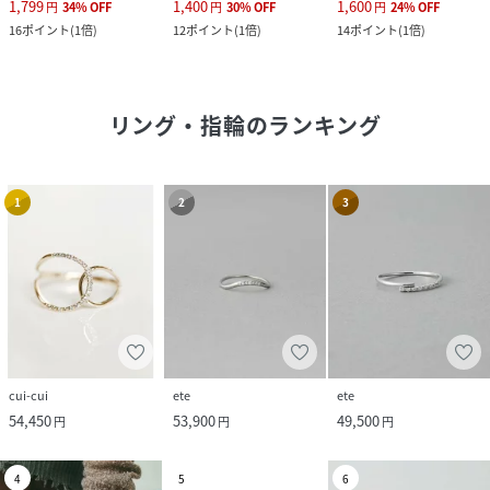
1,799
1,400
1,600
円
34
%
OFF
円
30
%
OFF
円
24
%
OFF
16
ポイント
(
1倍
)
12
ポイント
(
1倍
)
14
ポイント
(
1倍
)
リング・指輪
のランキング
1
2
3
cui-cui
ete
ete
54,450
53,900
49,500
円
円
円
4
5
6