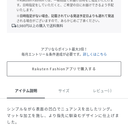
※Rakuten Fashionでは、一部商品でお届け日時をご指定いただけま
す。日時指定をしていただくと、ご希望の日にお届けできるよう手配
いたします。
※日時指定がない場合、記載されている発送予定日よりも遅れて発送
される場合がございますので、あらかじめご了承ください。
local_shipping
3,980
円以上の購入で送料無料
アプリならポイント最大3倍！
毎月エントリー＆条件達成が必要です。
詳しくはこちら
Rakuten Fashionアプリで購入する
アイテム説明
サイズ
レビュー(-)
シンプルながら表面の凹凸でニュアンスを出したリング。
マットな加工を施し、より指先に馴染むデザインに仕上げま
した。