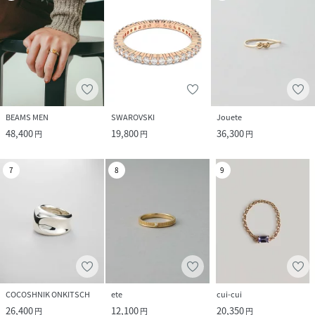
BEAMS MEN
SWAROVSKI
Jouete
48,400
19,800
36,300
円
円
円
7
8
9
COCOSHNIK ONKITSCH
ete
cui-cui
26,400
12,100
20,350
円
円
円