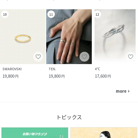
10
11
12
SWAROVSKI
TEN.
4℃
19,800
19,800
17,600
円
円
円
more
navigate_next
トピックス