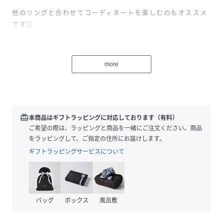
他のリングと合わせてコーディネートを楽しむのもオススメ
です◎
内径：15.7mm
more
◆ciite'(シーテ）◆
フランス語で「街」を意味する「cite'」に由来。
付けたときのシルエットやバランスにこだわった、すこしの
個性と遊び心を演出するデイリーユースアイテムを展開しま
す。
redeem
本商品はギフトラッピングに対応しております（有料）
ご希望の際は、ラッピングと商品を一緒にご注文ください。商品
＊撮影環境によりスマートフォン、パソコンなどの画面上と
をラッピングして、ご指定の住所にお届けします。
実物では多少色味が異なることがございます。
ギフトラッピングサービスについて
＊商品の特性上、色や形に多少の個体差がございますので予
めご了承ください。
＊アクセサリーは壊れやすいものです。取扱いにご注意くだ
さい。
バッグ
ボックス
風呂敷
◆商品お気に入り登録◆