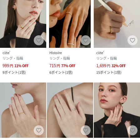
ciite'
Histoire
ciite'
リング・指輪
リング・指輪
リング・指輪
999
715
1,699
円
11
%
OFF
円
77
%
OFF
円
32
%
OFF
9
ポイント
(
1倍
)
6
ポイント
(
1倍
)
15
ポイント
(
1倍
)