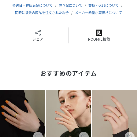
右のハートをクリックすると、お気に入り登録アイテムの再
発送日・在庫表記について
置き配について
交換・返品について
入荷・在庫ラスト1点等の通知を受け取れます。
同時に複数の商品を注文された場合
メーカー希望小売価格について
性別タイプ
レディース
シェア
ROOMに投稿
素材
真鍮
サイズ
free
品番
NA5351_zy2111148
おすすめのアイテム
(
zy2111148-1-16 NA5351
)