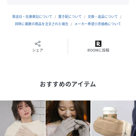
い。
※末永く愛用頂く為に、アテンションタグを必ずご確認の
上、着用又はお取り扱いください。
発送日・在庫表記について
置き配について
交換・返品について
同時に複数の商品を注文された場合
メーカー希望小売価格について
※画像の商品はサンプルです。
実際の商品と仕様、加工、サイズが若干異なる場合がござい
ます。
シェア
ROOMに投稿
性別タイプ
レディース
原産国
中国
おすすめのアイテム
素材
本体: 毛70%、 ナイロン20%、 カシミヤ10%、
別布: 合成皮革
サイズ
ONE SIZE
品番
NA5251_318460098
(
318460098-19-00 NA5251
)