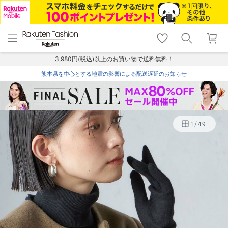
menu
home
search
favorite_border
shopping_cart
lock_outline
メニュー
トップ
検索
お気に入り
カート
ログイン
3,980円(税込)以上のお買い物で送料無料！
熊本県を中心とする地震の影響による配送遅延のお知らせ
1
/
49