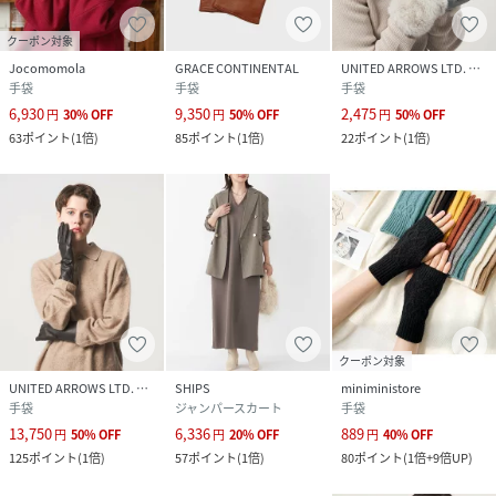
クーポン対象
Jocomomola
GRACE CONTINENTAL
UNITED ARROWS LTD. OUTLET
手袋
手袋
手袋
6,930
9,350
2,475
円
30
%
OFF
円
50
%
OFF
円
50
%
OFF
63
ポイント
(
1倍
)
85
ポイント
(
1倍
)
22
ポイント
(
1倍
)
クーポン対象
UNITED ARROWS LTD. OUTLET
SHIPS
miniministore
手袋
ジャンパースカート
手袋
13,750
6,336
889
円
50
%
OFF
円
20
%
OFF
円
40
%
OFF
125
ポイント
(
1倍
)
57
ポイント
(
1倍
)
80
ポイント
(
1倍+9倍UP
)