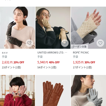
クーポン対象
a.v.v
UNITED ARROWS LTD. OUTLET
ROPE' PICNIC
手袋
手袋
手袋
2,631
5,940
1,925
円
20
%
OFF
円
40
%
OFF
円
30
%
OFF
23
ポイント
(
1倍
)
54
ポイント
(
1倍
)
17
ポイント
(
1倍
)