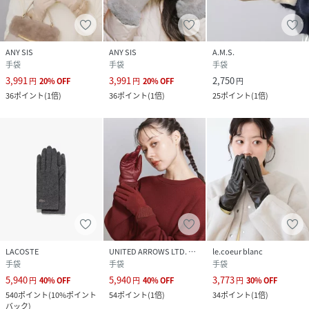
ANY SIS
ANY SIS
A.M.S.
手袋
手袋
手袋
3,991
3,991
2,750
円
20
%
OFF
円
20
%
OFF
円
36
ポイント
(
1倍
)
36
ポイント
(
1倍
)
25
ポイント
(
1倍
)
LACOSTE
UNITED ARROWS LTD. OUTLET
le.coeur blanc
手袋
手袋
手袋
5,940
5,940
3,773
円
40
%
OFF
円
40
%
OFF
円
30
%
OFF
540
ポイント
(
10%ポイント
54
ポイント
(
1倍
)
34
ポイント
(
1倍
)
バック
)