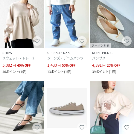
クーポン対象
SHIPS
Si・Shu・Non
ROPE' PICNIC
スウェット・トレーナー
ジーンズ・デニムパンツ
パンプス
5,082
1,430
4,391
円
40
%
OFF
円
50
%
OFF
円
20
%
OFF
46
ポイント
(
1倍
)
13
ポイント
(
1倍
)
39
ポイント
(
1倍
)