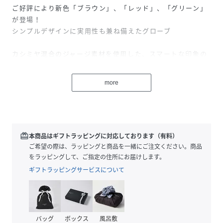
ご好評により新色「ブラウン」、「レッド」、「グリーン」
が登場！
シンプルデザインに実用性も兼ね備えたグローブ
カシミヤ混合のジャージ素材を使用した、スマートな印象の
グローブです。
ストレッチ性はありながら暖かく快適な付け心地です。
more
人差し指はスマートフォン対応用に指開き仕様になっていま
す。
スッキリしたデザインのため、アウターを選ばず合わせやす
いです。
カラバリが豊富なためギフトにもピッタリです。
redeem
本商品はギフトラッピングに対応しております（有料）
ご希望の際は、ラッピングと商品を一緒にご注文ください。商品
■お問い合わせ品番：318-46-0098
をラッピングして、ご指定の住所にお届けします。
ギフトラッピングサービスについて
※雨や汗に濡れた状態での摩擦により、色落ちする恐れがご
ざいますのでご注意ください。
※撮影環境により商品の色味が異なって見える場合がござい
ます。商品のお色味は、物撮り画像をご参考にしてくださ
バッグ
ボックス
風呂敷