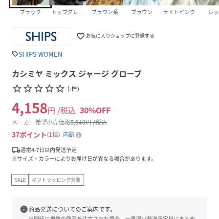
ブラック
トップグレー
ブラウン系
ブラウン
ライトピンク
レッ
favorite_border
お気に入りショップに登録する
SHIPS WOMEN
sell
カシミヤ ミックス ジャージ グローブ
star_border
star_border
star_border
star_border
star_border
(
-
件
)
4,158
円 /税込
30
%OFF
メーカー希望小売価格
5,940
円 /税込
37
ポイント
1倍
内訳
local_shipping
通常4-7日以内発送予定
※サイズ・カラーによりお届け日が異なる場合があります。
SALE
ギフトラッピング対象
info
商品発送についてのご案内です。
※同時に複数の商品を注文された場合、一番遅い発送予定日にまとめ