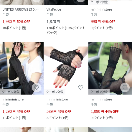
クーポン対象
UNITED ARROWS LTD. OUTLET
VitaFelice
miniministore
手袋
手袋
手袋
1,980
1,870
990
円
50
%
OFF
円
円
44
%
OFF
18
ポイント
(
1倍
)
170
ポイント
(
10%ポイント
9
ポイント
(
1倍
)
バック
)
クーポン対象
クーポン対象
クーポン対象
miniministore
miniministore
miniministore
手袋
手袋
手袋
1,290
589
1,090
円
44
%
OFF
円
49
%
OFF
円
44
%
OFF
11
ポイント
(
1倍
)
5
ポイント
(
1倍
)
9
ポイント
(
1倍
)