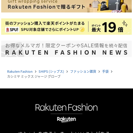
Rakuten Fashion
SHIPS (シップス)
ファッション雑貨
手袋
navigate_next
navigate_next
navigate_next
navigate_next
カシミヤ ミックス ジャージ グローブ