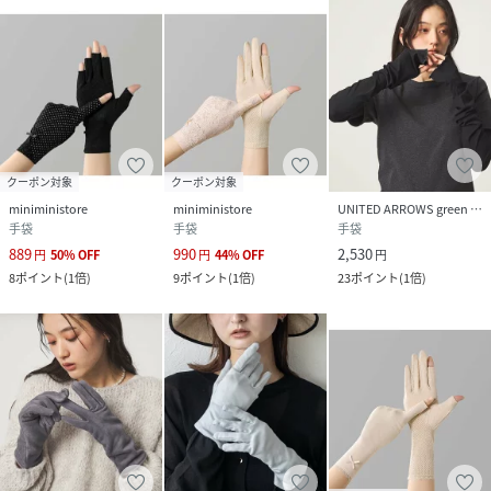
クーポン対象
クーポン対象
miniministore
miniministore
UNITED ARROWS green label relaxing
手袋
手袋
手袋
889
990
2,530
円
50
%
OFF
円
44
%
OFF
円
8
ポイント
(
1倍
)
9
ポイント
(
1倍
)
23
ポイント
(
1倍
)