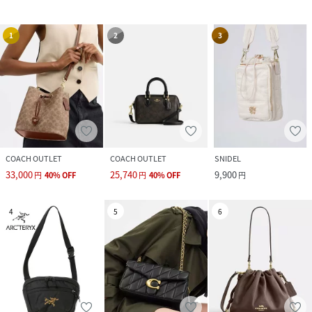
1
2
3
COACH OUTLET
COACH OUTLET
SNIDEL
33,000
25,740
9,900
円
40
%
OFF
円
40
%
OFF
円
4
5
6