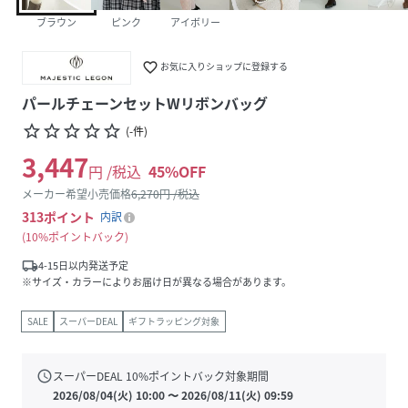
ブラウン
ピンク
アイボリー
favorite_border
お気に入りショップに登録する
パールチェーンセットWリボンバッグ
star_border
star_border
star_border
star_border
star_border
(
-
件
)
3,447
円 /税込
45
%OFF
メーカー希望小売価格
6,270
円 /税込
313
ポイント
内訳
10%ポイントバック
local_shipping
4-15日以内発送予定
※サイズ・カラーによりお届け日が異なる場合があります。
SALE
スーパーDEAL
ギフトラッピング対象
schedule
スーパーDEAL
10
%ポイントバック対象期間
2026/08/04(火) 10:00
〜
2026/08/11(火) 09:59