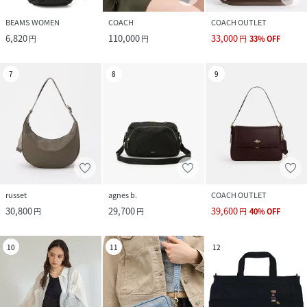
BEAMS WOMEN
COACH
COACH OUTLET
6,820
110,000
33,000
円
円
円
33
%
OFF
7
8
9
russet
agnes b.
COACH OUTLET
30,800
29,700
39,600
円
円
円
40
%
OFF
10
11
12