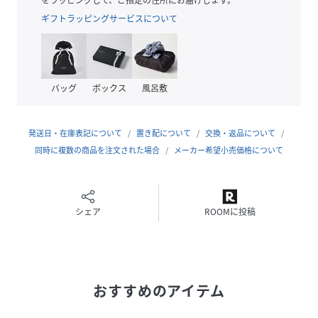
ギフトラッピングサービスについて
※サンプルでの撮影の為、製品と仕様が異なる場合がござい
ます。
＊摩擦や水濡れによる色落ち・色移りにご注意下さい。
バッグ
ボックス
風呂敷
性別タイプ
レディース
発送日・在庫表記について
置き配について
交換・返品について
原産国
中国製
同時に複数の商品を注文された場合
メーカー希望小売価格について
素材
本体/合成皮革 裏地/ポリエステル100%
サイズ
なし
シェア
ROOMに投稿
品番
NA2875_105212
(
105212-8900-35-00 NA2875
)
おすすめのアイテム