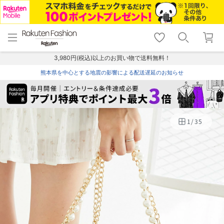
menu
home
search
favorite_border
shopping_cart
lock_outline
メニュー
トップ
検索
お気に入り
カート
ログイン
3,980円(税込)以上のお買い物で送料無料！
熊本県を中心とする地震の影響による配送遅延のお知らせ
1
/
35