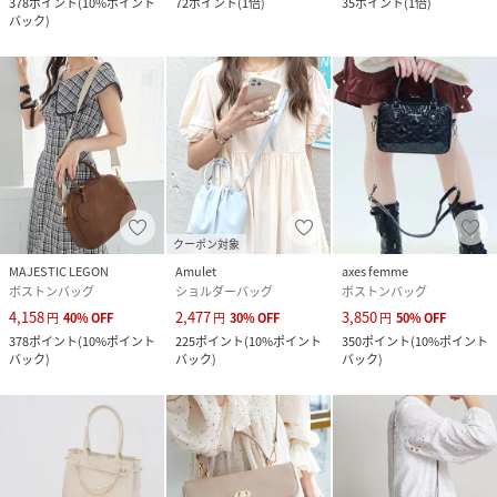
378
ポイント
(
10%ポイント
72
ポイント
(
1倍
)
35
ポイント
(
1倍
)
バック
)
クーポン対象
MAJESTIC LEGON
Amulet
axes femme
ボストンバッグ
ショルダーバッグ
ボストンバッグ
4,158
2,477
3,850
円
40
%
OFF
円
30
%
OFF
円
50
%
OFF
378
ポイント
(
10%ポイント
225
ポイント
(
10%ポイント
350
ポイント
(
10%ポイント
バック
)
バック
)
バック
)