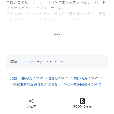
つにまとめた、テーラードロング丈ジャケットとテーパード
パンツのセットアップスーツです。
ビジネスシーンで欠かせないきちんと感を保ちながら、家庭
の洗濯機で丸ごと洗えるウォッシャブル仕様。
クリーニングに出す手間やコストを抑えつつ、いつでも清潔
で整った印象をキープできます。
more
ジャケットは半裏地仕様で、軽やかさときちんと感のバラン
スが絶妙。
春夏は涼しく、秋冬はインナーを調整することで暖かく、一
年を通して快適に着用できるオールシーズン対応です。
redeem
ギフトラッピングサービスについて
長時間のデスクワークや移動でもストレスを感じにくい設計
になっています。
さらに、内側には消臭・抗菌デオドラントネームが付いてお
発送日・在庫表記について
置き配について
交換・返品について
り、汗や皮脂による不快なニオイを軽減し、ジャケット内部
同時に複数の商品を注文された場合
メーカー希望小売価格について
のムレやニオイを抑えてくれます。
会議や商談、外回りなど、緊張感のある場面でも安心して着
用できる清潔仕様です。
シェア
ROOMに投稿
素材には、シワになりにくい素材を使用。長時間座っても膝