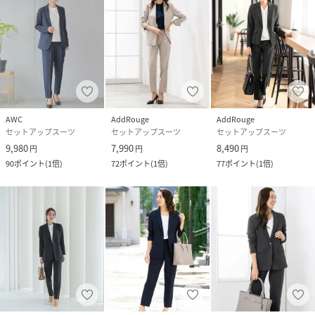
■■テーパードパンツ■■
・前ファスナー付き
・ベストループ付き
・タック入り
・フロントポケット付き
・後ろはストレッチ性の高いゴム仕様
※パンツは動きやすさを重視した裏地なしの仕様
AWC
AddRouge
AddRouge
セットアップスーツ
セットアップスーツ
セットアップスーツ
9,980
7,990
8,490
円
円
円
90
ポイント
(
1倍
)
72
ポイント
(
1倍
)
77
ポイント
(
1倍
)
■■カラー■■
ネイビー、ブラック、グレー、グレージュ
■■サイズ■■
5号、7号、9号、11号、13号、13号ABR、15号ABR、17号
ABR、19号ABR、21号ABR、23号ABR
■■検索ワード■■