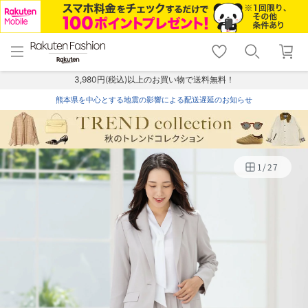
menu
home
search
favorite_border
shopping_cart
lock_outline
メニュー
トップ
検索
お気に入り
カート
ログイン
3,980円(税込)以上のお買い物で送料無料！
熊本県を中心とする地震の影響による配送遅延のお知らせ
1
/
27