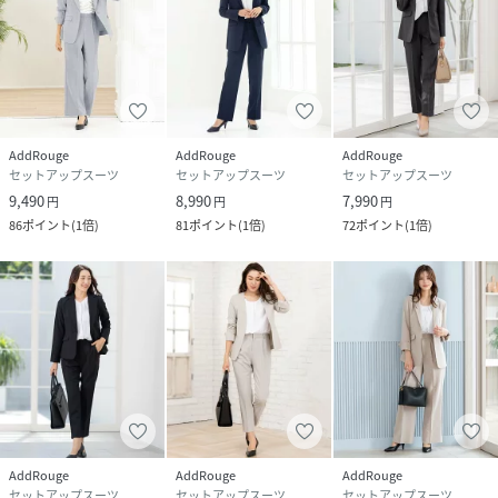
素材
【ジャケット】
表地：ポリエステル95%、ポリウレタン5％
裏地：ポリエステル100%
【パンツ】
表地：ポリエステル95%、ポリウレタン5％
※パンツは裏地なし
AddRouge
AddRouge
AddRouge
サイズ
5号、7号、9号、11号、13号、13号ABR、15号
セットアップスーツ
セットアップスーツ
セットアップスーツ
ABR、17号ABR、19号ABR、21号ABR、23号
9,490
8,990
7,990
円
円
円
ABR
86
ポイント
(
1倍
)
81
ポイント
(
1倍
)
72
ポイント
(
1倍
)
クリーニング
・液温は30℃を限度とし、洗濯機で非常に弱い
洗濯処理ができる（ネット使用）
・漂白処理はできない
・洗濯処理後のタンブル乾燥処理はできない
・日陰でのつり干し乾燥が良い
・底面温度150℃を限度としてアイロン仕上げ処
理ができる（当て布使用）
・石油系溶剤による弱いドライクリーニングが
できる
・非常に弱いウェットクリーニング処理ができ
る
AddRouge
AddRouge
AddRouge
セットアップスーツ
セットアップスーツ
セットアップスーツ