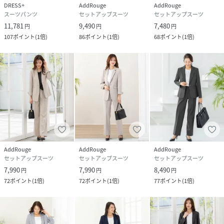
DRESS+
AddRouge
AddRouge
ンツスーツビジネススーツリクルートスーツストレッチ大き
スーツパンツ
セットアップスーツ
セットアップスーツ
いサイズフォーマルスーツ通勤女性ネイビーかっこいい大学
11,781
9,490
7,480
円
円
円
生春夏秋冬20代30代40代50代60代おしゃれ面接
107
ポイント
(
1倍
)
86
ポイント
(
1倍
)
68
ポイント
(
1倍
)
★ショップのお気に入り登録
ブランドのお得な情報を受取ることができます。
★商品のお気に入り登録
AddRouge
AddRouge
AddRouge
セットアップスーツ
セットアップスーツ
セットアップスーツ
再入荷通知や、お得な情報を受け取ることができます。
7,990
7,990
8,490
円
円
円
モデル身長170cmバスト83cmウエスト58cmヒップ88cm着
72
ポイント
(
1倍
)
72
ポイント
(
1倍
)
77
ポイント
(
1倍
)
用サイズ9号
性別タイプ
レディース