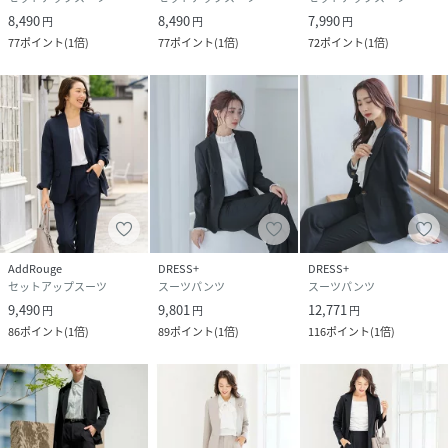
品番
NA2310_b5065
8,490
8,490
7,990
円
円
円
(
b5065-018-005 NA2310
)
77
ポイント
(
1倍
)
77
ポイント
(
1倍
)
72
ポイント
(
1倍
)
AddRouge
DRESS+
DRESS+
セットアップスーツ
スーツパンツ
スーツパンツ
9,490
9,801
12,771
円
円
円
86
ポイント
(
1倍
)
89
ポイント
(
1倍
)
116
ポイント
(
1倍
)