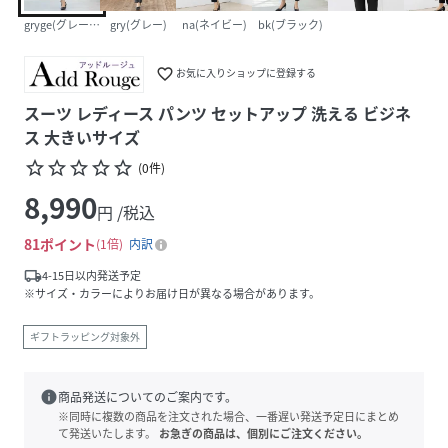
gryge(グレージュ)
gry(グレー)
na(ネイビー)
bk(ブラック)
favorite_border
お気に入りショップに登録する
スーツ レディース パンツ セットアップ 洗える ビジネ
ス 大きいサイズ
star_border
star_border
star_border
star_border
star_border
(
0
件
)
8,990
円 /税込
81
ポイント
1倍
内訳
local_shipping
4-15日以内発送予定
※サイズ・カラーによりお届け日が異なる場合があります。
ギフトラッピング対象外
info
商品発送についてのご案内です。
※同時に複数の商品を注文された場合、一番遅い発送予定日にまとめ
て発送いたします。
お急ぎの商品は、個別にご注文ください。