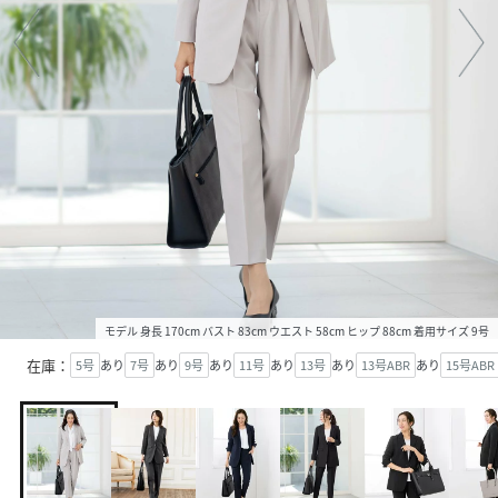
モデル 身長 170cm バスト 83cm ウエスト 58cm ヒップ 88cm 着用サイズ 9号
在庫：
5号
あり
7号
あり
9号
あり
11号
あり
13号
あり
13号ABR
あり
15号ABR