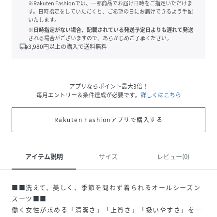
※Rakuten Fashionでは、一部商品でお届け日時をご指定いただけま
す。日時指定をしていただくと、ご希望の日にお届けできるよう手配
いたします。
※日時指定がない場合、記載されている発送予定日よりも遅れて発送
される場合がございますので、あらかじめご了承ください。
local_shipping
3,980
円以上の購入で送料無料
アプリならポイント最大3倍！
毎月エントリー＆条件達成が必要です。
詳しくはこちら
Rakuten Fashionアプリで購入する
アイテム説明
サイズ
レビュー(0)
■■洗えて、美しく、季節を問わず着られるオールシーズン
スーツ■■
働く女性が求める「清潔さ」「上質さ」「扱いやすさ」を一