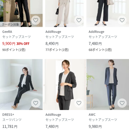
クーポン対象
GeeRA
AddRouge
AddRouge
セットアップスーツ
セットアップスーツ
セットアップスーツ
9,900
8,490
7,480
円
30
%
OFF
円
円
90
ポイント
(
1倍
)
77
ポイント
(
1倍
)
68
ポイント
(
1倍
)
DRESS+
AddRouge
AWC
スーツパンツ
セットアップスーツ
セットアップスーツ
11,781
7,480
9,980
円
円
円