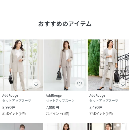
裏が崩れにくく、移動中に軽く畳んでも形が乱れにくいのが
特徴です。
テーパードパンツは脚のラインを拾いすぎず、美しく整えて
おすすめのアイテム
くれるシルエットに仕上げています。
ビジネス、フォーマル、セミオフィスなど幅広いシーンで活
躍する万能セットアップです。
■■ジャケット■■
・ベーシックな1つボタン
・ヒップが隠れるロング丈
・ご家庭で洗えるウォッシャブル仕様
・後ろベンツ入り
・左右ポケット付き（フラップポケット）
・スリット袖仕様
AddRouge
AddRouge
AddRouge
・ビジネスシーンに大活躍の内ポケット付き（上部にはペン
セットアップスーツ
セットアップスーツ
セットアップスーツ
の入るポケットと、下部には名刺やカード類、ハンカチなど
8,990
7,990
8,490
円
円
円
が入る仕様）
81
ポイント
(
1倍
)
72
ポイント
(
1倍
)
77
ポイント
(
1倍
)
・オールシーズン対応の半裏地仕様