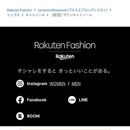
Rakuten Fashion
1er Arrondissement (プルミエアロンディスモン)
navigate_next
navigate_next
トップス
キャミソール
【新型】サテンキャミソール
navigate_next
navigate_next
Instagram
WOMEN
/
MEN
Facebook
LINE
ROOM