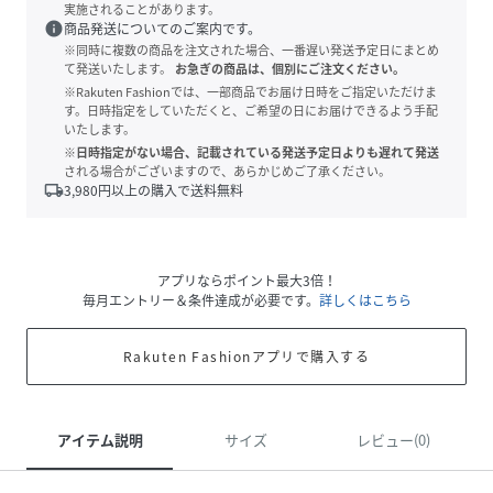
実施されることがあります。
info
商品発送についてのご案内です。
※同時に複数の商品を注文された場合、一番遅い発送予定日にまとめ
て発送いたします。
お急ぎの商品は、個別にご注文ください。
※Rakuten Fashionでは、一部商品でお届け日時をご指定いただけま
す。日時指定をしていただくと、ご希望の日にお届けできるよう手配
いたします。
※日時指定がない場合、記載されている発送予定日よりも遅れて発送
される場合がございますので、あらかじめご了承ください。
local_shipping
3,980
円以上の購入で送料無料
アプリならポイント最大3倍！
毎月エントリー＆条件達成が必要です。
詳しくはこちら
Rakuten Fashionアプリで購入する
アイテム説明
サイズ
レビュー(0)