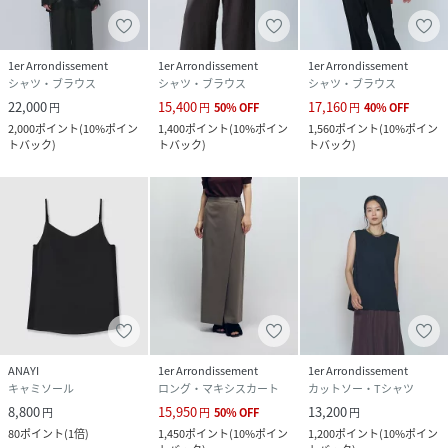
1er Arrondissement
1er Arrondissement
1er Arrondissement
シャツ・ブラウス
シャツ・ブラウス
シャツ・ブラウス
22,000
15,400
17,160
円
円
50
%
OFF
円
40
%
OFF
2,000
ポイント
(
10%ポイン
1,400
ポイント
(
10%ポイン
1,560
ポイント
(
10%ポイン
トバック
)
トバック
)
トバック
)
ANAYI
1er Arrondissement
1er Arrondissement
キャミソール
ロング・マキシスカート
カットソー・Tシャツ
8,800
15,950
13,200
円
円
50
%
OFF
円
80
ポイント
(
1倍
)
1,450
ポイント
(
10%ポイン
1,200
ポイント
(
10%ポイン