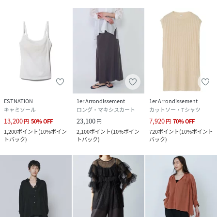
ESTNATION
1er Arrondissement
1er Arrondissement
キャミソール
ロング・マキシスカート
カットソー・Tシャツ
13,200
23,100
7,920
円
50
%
OFF
円
円
70
%
OFF
1,200
ポイント
(
10%ポイン
2,100
ポイント
(
10%ポイン
720
ポイント
(
10%ポイント
トバック
)
トバック
)
バック
)