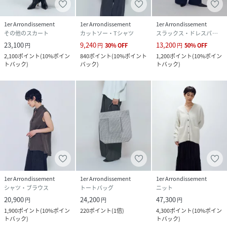
1er Arrondissement
1er Arrondissement
1er Arrondissement
その他のスカート
カットソー・Tシャツ
スラックス・ドレスパンツ
23,100
9,240
13,200
円
円
30
%
OFF
円
50
%
OFF
2,100
ポイント
(
10%ポイン
840
ポイント
(
10%ポイント
1,200
ポイント
(
10%ポイン
トバック
)
バック
)
トバック
)
1er Arrondissement
1er Arrondissement
1er Arrondissement
シャツ・ブラウス
トートバッグ
ニット
20,900
24,200
47,300
円
円
円
1,900
ポイント
(
10%ポイン
220
ポイント
(
1倍
)
4,300
ポイント
(
10%ポイン
トバック
)
トバック
)