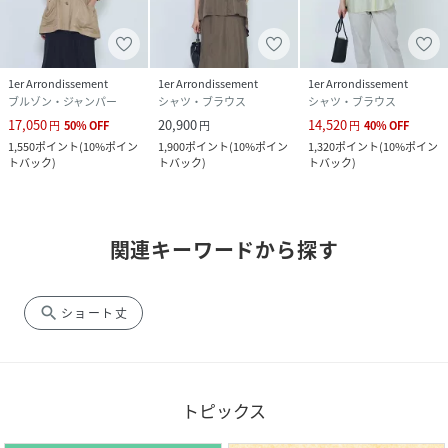
1er Arrondissement
1er Arrondissement
1er Arrondissement
ブルゾン・ジャンパー
シャツ・ブラウス
シャツ・ブラウス
17,050
20,900
14,520
円
50
%
OFF
円
円
40
%
OFF
1,550
ポイント
(
10%ポイン
1,900
ポイント
(
10%ポイン
1,320
ポイント
(
10%ポイン
トバック
)
トバック
)
トバック
)
関連キーワードから探す
search
ショート丈
トピックス