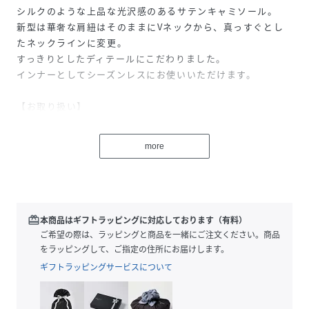
シルクのような上品な光沢感のあるサテンキャミソール。
新型は華奢な肩紐はそのままにVネックから、真っすぐとし
たネックラインに変更。
すっきりとしたディテールにこだわりました。
インナーとしてシーズンレスにお使いいただけます。
【お取り扱い】
手洗い可
more
性別タイプ
レディース
原産国
フィリピン
redeem
本商品はギフトラッピングに対応しております（有料）
素材
トリアセテート86％、ポリエステル14％
ご希望の際は、ラッピングと商品を一緒にご注文ください。商品
をラッピングして、ご指定の住所にお届けします。
サイズ
F
ギフトラッピングサービスについて
クリーニング
手洗い可