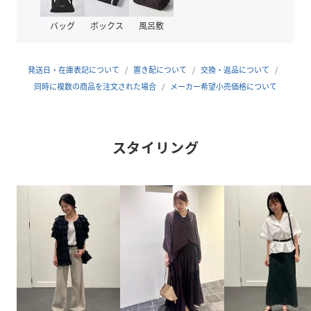
品番
NA0009_B1000AFB002
(
B1000AFB002-01-F NA0009
)
バッグ
ボックス
風呂敷
発送日・在庫表記について
置き配について
交換・返品について
同時に複数の商品を注文された場合
メーカー希望小売価格について
スタイリング