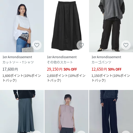
1er Arrondissement
1er Arrondissement
1er Arrondissement
カットソー・Tシャツ
その他のスカート
カーゴパンツ
17,600
29,150
12,650
円
円
50
%
OFF
円
50
%
OFF
1,600
ポイント
(
10%ポイン
2,650
ポイント
(
10%ポイン
1,150
ポイント
(
10%ポイン
トバック
)
トバック
)
トバック
)