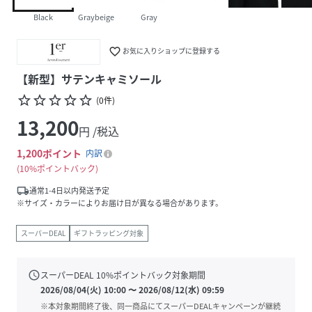
Black
Graybeige
Gray
favorite_border
お気に入りショップに登録する
【新型】サテンキャミソール
star_border
star_border
star_border
star_border
star_border
(
0
件
)
13,200
円 /税込
1,200
ポイント
内訳
10%ポイントバック
local_shipping
通常1-4日以内発送予定
※サイズ・カラーによりお届け日が異なる場合があります。
スーパーDEAL
ギフトラッピング対象
schedule
スーパーDEAL
10
%ポイントバック対象期間
2026/08/04(火) 10:00
〜
2026/08/12(水) 09:59
※本対象期間終了後、同一商品にてスーパーDEALキャンペーンが継続