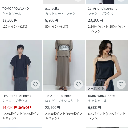
TOMORROWLAND
allureville
1er Arrondissement
キャミソール
カットソー・Tシャツ
シャツ・ブラウス
13,200
8,800
23,100
円
円
円
120
ポイント
(
1倍
)
80
ポイント
(
1倍
)
2,100
ポイント
(
10%ポイン
トバック
)
クーポン対象
1er Arrondissement
1er Arrondissement
BARNYARDSTORM
シャツ・ブラウス
ロング・マキシスカート
キャミソール
14,630
23,100
6,600
円
30
%
OFF
円
円
1,330
ポイント
(
10%ポイン
2,100
ポイント
(
10%ポイン
600
ポイント
(
10%ポイント
トバック
)
トバック
)
バック
)