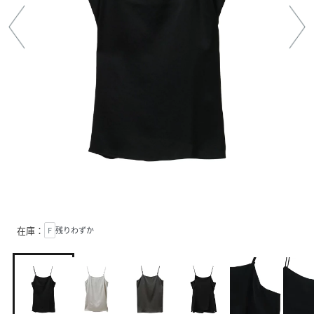
在庫：
F
残りわずか