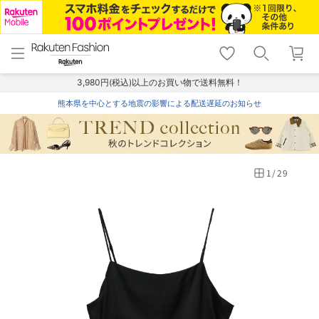
menu
home
search
favorite_border
shopping_cart
lock_outline
メニュー
トップ
検索
お気に入り
カート
ログイン
3,980円(税込)以上のお買い物で送料無料！
熊本県を中心とする地震の影響による配送遅延のお知らせ
1
/
29