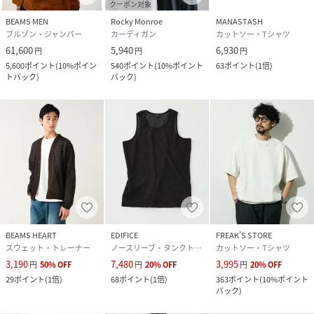
クーポン対象
BEAMS MEN
Rocky Monroe
MANASTASH
ブルゾン・ジャンパー
カーディガン
カットソー・Tシャツ
61,600
5,940
6,930
円
円
円
5,600
ポイント
(
10%ポイン
540
ポイント
(
10%ポイント
63
ポイント
(
1倍
)
トバック
)
バック
)
BEAMS HEART
EDIFICE
FREAK’S STORE
スウェット・トレーナー
ノースリーブ・タンクトップ
カットソー・Tシャツ
3,190
7,480
3,995
円
50
%
OFF
円
20
%
OFF
円
20
%
OFF
29
ポイント
(
1倍
)
68
ポイント
(
1倍
)
363
ポイント
(
10%ポイント
バック
)