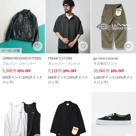
クーポン対象
URBAN RESEARCH ITEMS
FREAK’S STORE
go slow caravan
ブルゾン・ジャンパー
カットソー・Tシャツ
その他のパンツ
5,500
7,128
33,660
円
65
%
OFF
円
20
%
OFF
円
10
%
OFF
500
ポイント
(
10%ポイント
648
ポイント
(
10%ポイント
3,060
ポイント
(
10%ポイン
バック
)
バック
)
トバック
)