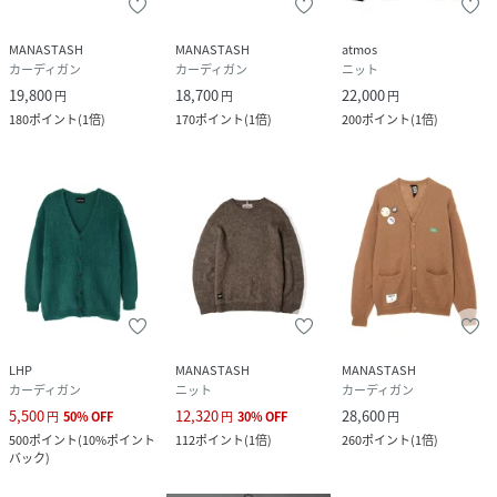
クリーニング
家庭での洗濯不可、ドライクリーニング
MANASTASH
MANASTASH
atmos
カーディガン
カーディガン
ニット
品番
MZ2406_792
19,800
18,700
22,000
円
円
円
(
792-4241001-430-18 MZ2406
)
180
ポイント
(
1倍
)
170
ポイント
(
1倍
)
200
ポイント
(
1倍
)
LHP
MANASTASH
MANASTASH
カーディガン
ニット
カーディガン
5,500
12,320
28,600
円
50
%
OFF
円
30
%
OFF
円
500
ポイント
(
10%ポイント
112
ポイント
(
1倍
)
260
ポイント
(
1倍
)
バック
)