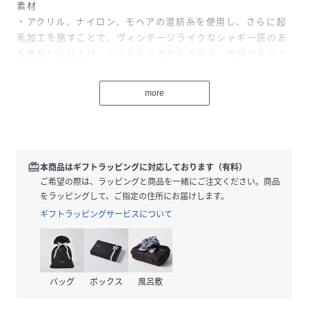
素材
・アクリル、ナイロン、モヘアの混紡糸を使用し、さらに起
毛加工を施すことで、ヴィンテージライクなシャギー感のあ
る風合いに仕上げ、ふっくらと温かみのある、繊細な毛羽立
ちが特徴。70% ACRYLIC / 18% NYLON / 12% WOOL。
more
特徴
・MANASTASHでは定番となっている、モヘアカーディガン
・ブランド創業時のシアトルにインスパイアされたアイテ
ム。
・色展開が7色あるので、必ず好みの色を見つけられる。
redeem
本商品はギフトラッピングに対応しております（有料）
・古着と違い、身幅も着丈もしっかりあるので、好きなスタ
ご希望の際は、ラッピングと商品を一緒にご注文ください。商品
イリングでガンガン着れる１枚。
をラッピングして、ご指定の住所にお届けします。
ギフトラッピングサービスについて
スタイリング
・古着ライクなカーディガンなのでデニムとの相性は抜群で
す。
・発色が良いカラーもあるのでアウターの中に着た時もコー
バッグ
ボックス
風呂敷
デのアクセントになります。