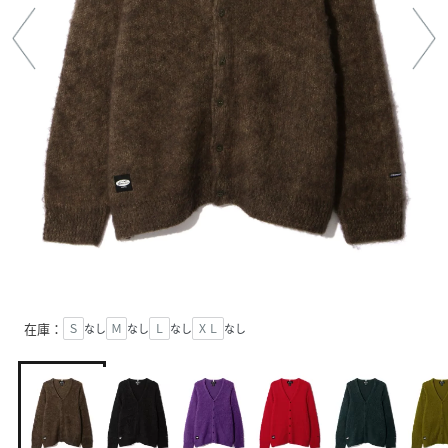
在庫：
Ｓ
なし
Ｍ
なし
Ｌ
なし
ＸＬ
なし