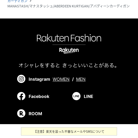
カーディガン
navigate_next
MANASTASH/マナスタッシュ/ABERDEEN KURTIGAN/アバディーンカーディガン
Instagram
WOMEN
/
MEN
Facebook
LINE
ROOM
【注意】楽天を装った不審なメールやSMSについて