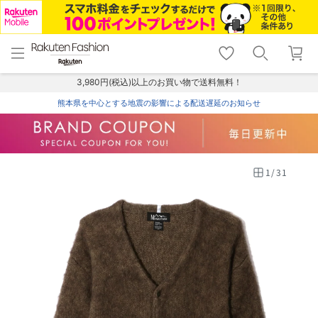
menu
home
search
favorite_border
shopping_cart
lock_outline
メニュー
トップ
検索
お気に入り
カート
ログイン
3,980円(税込)以上のお買い物で送料無料！
熊本県を中心とする地震の影響による配送遅延のお知らせ
1
/
31