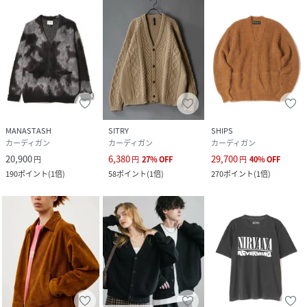
MANASTASH
SITRY
SHIPS
カーディガン
カーディガン
カーディガン
20,900
6,380
29,700
円
円
27
%
OFF
円
40
%
OFF
190
ポイント
(
1倍
)
58
ポイント
(
1倍
)
270
ポイント
(
1倍
)