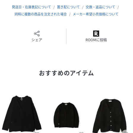
【MANASTASH/マナスタッシュ】
発送日・在庫表記について
置き配について
交換・返品について
1993年に米国シアトルで設立された＜MANASTASH＞。
同時に複数の商品を注文された場合
メーカー希望小売価格について
ブランド名の由来となる北アメリカ大陸の西海岸沿いを南北
に走るカスケード山脈から駆け落ちるマナスタッシュ山高原
は、スキーやトレッキング、マウンテンバイク、ラフティン
グ、カヤックなど多様なアウトドアスポーツが楽しめること
シェア
ROOMに投稿
で有名です。創業時よりヘンプやリサイクルフリースなど環
境に優しい素材を採用して最高のアイテムを作ることを理念
に掲げ、旧き良きアメリカのプロダクトをデザインベースに
したライフスタイルブランドは、ファッションとカルチャー
おすすめのアイテム
をクロスオーバーさせた新しいスタイルを提案します。
性別タイプ
メンズ
原産国
中国製
素材
アクリル70%,ナイロン18%,毛12%
サイズ
Ｓ、Ｍ、Ｌ、ＸＬ