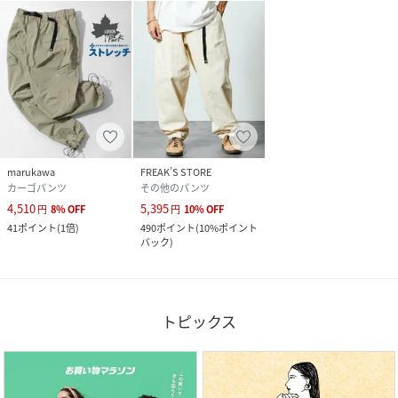
marukawa
FREAK’S STORE
カーゴパンツ
その他のパンツ
4,510
5,395
円
8
%
OFF
円
10
%
OFF
41
ポイント
(
1倍
)
490
ポイント
(
10%ポイント
バック
)
トピックス