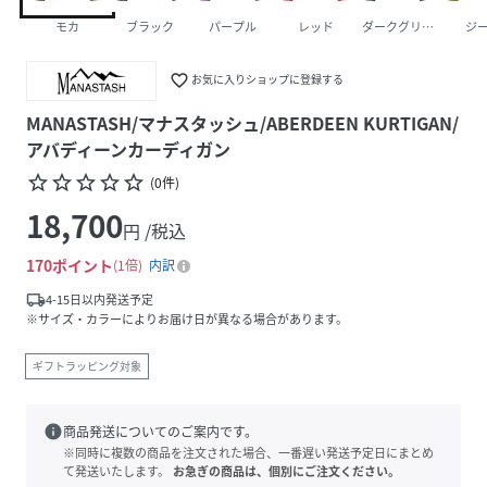
モカ
ブラック
パープル
レッド
ダークグリーン
ジー
favorite_border
お気に入りショップに登録する
MANASTASH/マナスタッシュ/ABERDEEN KURTIGAN/
アバディーンカーディガン
star_border
star_border
star_border
star_border
star_border
(
0
件
)
18,700
円 /税込
170
ポイント
1倍
内訳
local_shipping
4-15日以内発送予定
※サイズ・カラーによりお届け日が異なる場合があります。
ギフトラッピング対象
info
商品発送についてのご案内です。
※同時に複数の商品を注文された場合、一番遅い発送予定日にまとめ
て発送いたします。
お急ぎの商品は、個別にご注文ください。