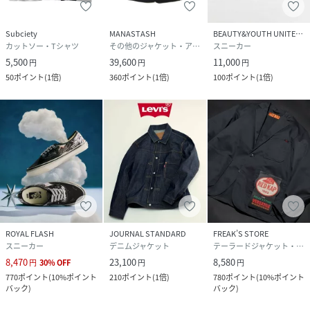
Subciety
MANASTASH
BEAUTY&YOUTH UNITED ARROWS
カットソー・Tシャツ
その他のジャケット・アウター
スニーカー
5,500
39,600
11,000
円
円
円
50
ポイント
(
1倍
)
360
ポイント
(
1倍
)
100
ポイント
(
1倍
)
ROYAL FLASH
JOURNAL STANDARD
FREAK’S STORE
スニーカー
デニムジャケット
テーラードジャケット・ブレザー
8,470
23,100
8,580
円
30
%
OFF
円
円
770
ポイント
(
10%ポイント
210
ポイント
(
1倍
)
780
ポイント
(
10%ポイント
バック
)
バック
)