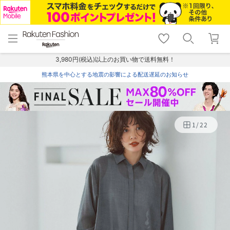
menu
home
search
favorite_border
shopping_cart
lock_outline
メニュー
トップ
検索
お気に入り
カート
ログイン
3,980円(税込)以上のお買い物で送料無料！
熊本県を中心とする地震の影響による配送遅延のお知らせ
1
/
22