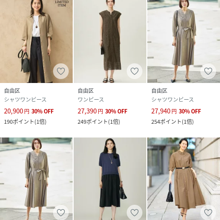
自由区
自由区
自由区
シャツワンピース
ワンピース
シャツワンピース
20,900
27,390
27,940
円
30
%
OFF
円
30
%
OFF
円
30
%
OFF
190
ポイント
(
1倍
)
249
ポイント
(
1倍
)
254
ポイント
(
1倍
)