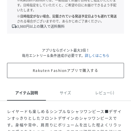
※Rakuten Fashionでは、一部商品でお届け日時をご指定いただけま
す。日時指定をしていただくと、ご希望の日にお届けできるよう手配
いたします。
※日時指定がない場合、記載されている発送予定日よりも遅れて発送
される場合がございますので、あらかじめご了承ください。
local_shipping
3,980
円以上の購入で送料無料
アプリならポイント最大3倍！
毎月エントリー＆条件達成が必要です。
詳しくはこちら
Rakuten Fashionアプリで購入する
アイテム説明
サイズ
レビュー(-)
レイヤードも楽しめるシンプルなシャツワンピース■デザイ
ンすっきりとしたフロントデザインのシャツワンピースで
す。身幅や背中、肩周りにボリュームを出した程よくリラッ