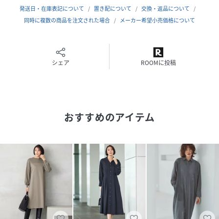
発送日・在庫表記について
置き配について
交換・返品について
原産国
中国
同時に複数の商品を注文された場合
メーカー希望小売価格について
素材
ブラウン系チェック/TOPグレー/ネイビー:[本体]
ポリエステル:60%,毛:40%【アンダー】[ｱﾝﾀﾞｰﾄﾞ
ﾚｽ]ポリエステル:100%
シェア
ROOMに投稿
サイズ
38[38]、40[40]
クリーニング
【本体のみ】40℃まで手洗い可 塩素系漂白不可
タンブル乾燥不可 日陰つり干し乾燥 アイロンは
160℃まで 弱いドライクリーニング可 弱いウェ
おすすめのアイテム
ットクリーニング可
【アンダー】40℃まで弱洗濯可 塩素系漂白不可
タンブル乾燥不可 日陰つり干し乾燥 アイロンは
160℃まで ドライクリーニング可
品番
MY5199_OPWMCW0409
(
OPWMCW0409-3U-2 MY5199
)