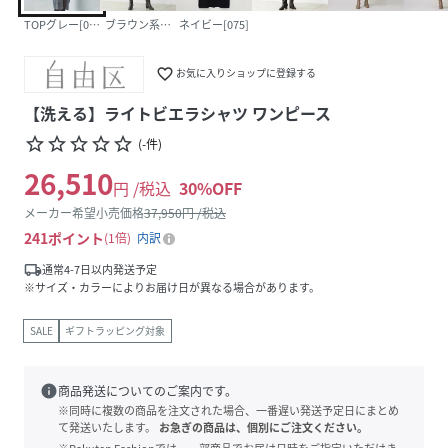
TOPグレー[003]
ブラウン系チェック[330]
ネイビー[075]
favorite_border
お気に入りショップに登録する
【洗える】ライトビエラシャツ ワンピース
star_border
star_border
star_border
star_border
star_border
(
-
件
)
26,510
円 /税込
30
%OFF
メーカー希望小売価格
37,950
円 /税込
241
ポイント
1倍
内訳
local_shipping
通常4-7日以内発送予定
※サイズ・カラーによりお届け日が異なる場合があります。
SALE
ギフトラッピング対象
info
商品発送についてのご案内です。
※同時に複数の商品を注文された場合、一番遅い発送予定日にまとめ
て発送いたします。
お急ぎの商品は、個別にご注文ください。