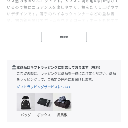
クス感のあるシルエットです。カフスに調節用の釦を付けて
いるので袖にニュアンスを出しやすく、袖をたくし上げやす
いデザインです。薄手のハイネックインナーなどの重ね着
や、裾の釦を開けてボトムを見せるコーディネートもおすす
めです。■素材メリノウールの細番手の糸を使用し、ウール
とポリエステルを適当な割合で配合することにより、手洗い
more
可能で、シワになりにくい素材です。スパンポリエステルを
使用することで、ウールライクな風合いとストレッチ性を出
しました。軽さと薄さを追求しつつも、強度も損なわないよ
うに織りあげており、タッチが優しく、ツヤが綺麗なビエラ
素材です。程よい透け感と膨らみ感、軽やかさも兼ね揃えて
redeem
本商品はギフトラッピングに対応しております（有料）
います。
ご希望の際は、ラッピングと商品を一緒にご注文ください。商品
※画像はサンプルを使用している為、実際にお届けする商品
をラッピングして、ご指定の住所にお届けします。
と仕様、加工、サイズが若干異なる場合がございます。予め
ギフトラッピングサービスについて
ご了承ください。※撮影環境の都合上、実際の商品と色味が
異なって見える場合がございます。
身長174 B80 W61 H86
バッグ
ボックス
風呂敷
性別タイプ
レディース