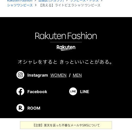
Rakuten Fashion
自由区 (ジユウク)
ワンピース・ドレス
navigate_next
navigate_next
navigate_next
シャツワンピース
【洗える】ライトビエラシャツ ワンピース
navigate_next
Instagram
WOMEN
/
MEN
Facebook
LINE
ROOM
【注意】楽天を装った不審なメールやSMSについて