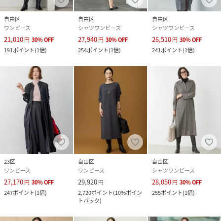
自由区
自由区
自由区
ワンピース
シャツワンピース
シャツワンピース
21,010
27,940
26,510
円
30
%
OFF
円
30
%
OFF
円
30
%
OFF
191
ポイント
(
1倍
)
254
ポイント
(
1倍
)
241
ポイント
(
1倍
)
23区
自由区
自由区
ワンピース
ワンピース
シャツワンピース
27,170
29,920
28,050
円
30
%
OFF
円
円
30
%
OFF
247
ポイント
(
1倍
)
2,720
ポイント
(
10%ポイン
255
ポイント
(
1倍
)
トバック
)