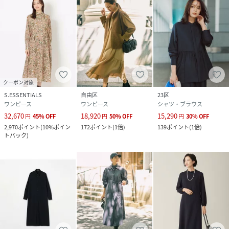
クーポン対象
S.ESSENTIALS
自由区
23区
ワンピース
ワンピース
シャツ・ブラウス
32,670
18,920
15,290
円
45
%
OFF
円
50
%
OFF
円
30
%
OFF
2,970
ポイント
(
10%ポイン
172
ポイント
(
1倍
)
139
ポイント
(
1倍
)
トバック
)