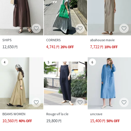
SHIPS
CORNERS
abahouse mavie
12,650
4,741
7,722
円
円
26
%
OFF
円
10
%
OFF
4
5
6
BEAMS WOMEN
Rouge vif la cle
uncrave
10,560
19,800
15,400
円
40
%
OFF
円
円
50
%
OFF