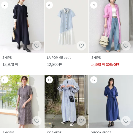
7
8
9
SHIPS
LA POMME petit
SHIPS
13,970
12,800
5,390
円
円
円
30
%
OFF
10
11
12
ANY SIS
CORNERS
YECCA VECCA