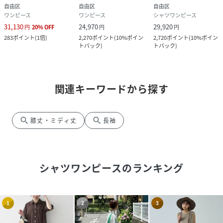
自由区
自由区
自由区
ワンピース
ワンピース
シャツワンピース
31,130
24,970
29,920
円
20
%
OFF
円
円
283
ポイント
(
1倍
)
2,270
ポイント
(
10%ポイン
2,720
ポイント
(
10%ポイン
トバック
)
トバック
)
関連キーワードから探す
search
search
膝丈・ミディ丈
長袖
シャツワンピース
のランキング
1
2
3