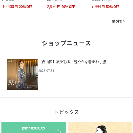
10,400
2,970
7,994
円
20
%
OFF
円
40
%
OFF
円
50
%
OFF
more
navigate_next
ショップニュース
【自由区】旅を彩る、軽やかな着まわし服
2026.07.31
トピックス