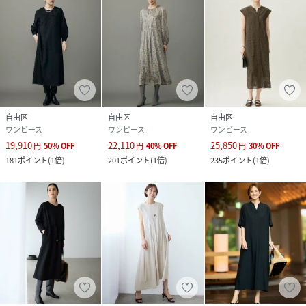
自由区
自由区
自由区
ワンピース
ワンピース
ワンピース
19,910
22,110
25,850
円
50
%
OFF
円
40
%
OFF
円
30
%
OFF
181
ポイント
(
1倍
)
201
ポイント
(
1倍
)
235
ポイント
(
1倍
)