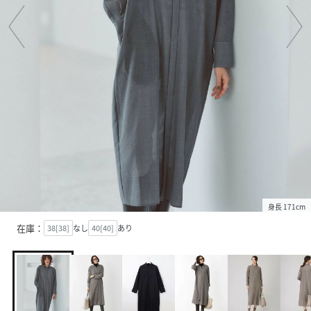
身長 171cm
在庫：
38[38]
なし
40[40]
あり