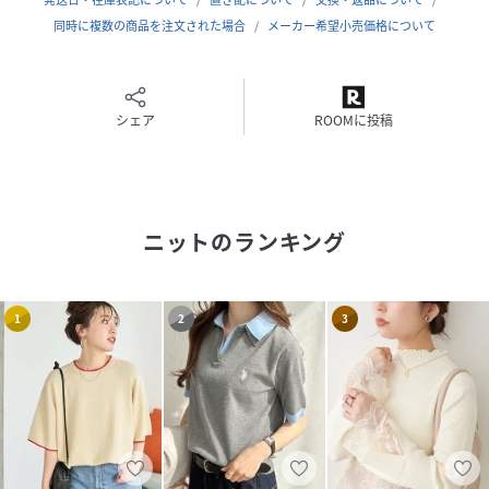
素材
同時に複数の商品を注文された場合
ナイロン87% ポリエステル13%
メーカー希望小売価格について
サイズ
M(9ゴウ)
クリーニング
シェア
手洗い可
ROOMに投稿
品番
MX5766_73170057
(
73170057-06-09 MX5766
)
ニット
のランキング
1
2
3