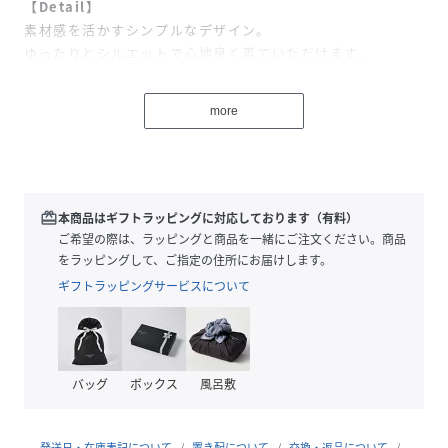
【Detail】
素材感を活かすシンプルなデザイン。
ゆったりとシルエットで心地良く着ていただけます。
【Fabric/Texture】
more
ラメ糸を織り交ぜたシャギーニット。
ふわふわとした毛足感が特徴です。
【Coordinate】
キラキラニットが秋冬コーデを華やかに演出！
redeem
本商品はギフトラッピングに対応しております（有料）
シンプルな無地のため、ボトムを選ばず活躍します。
ご希望の際は、ラッピングと商品を一緒にご注文ください。商品
をラッピングして、ご指定の住所にお届けします。
★Instagramにて近日発売予定のアイテムやルックをご紹介
ギフトラッピングサービスについて
しております。
＠notch._official
バッグ
ボックス
風呂敷
性別タイプ
レディース
原産国
中国
発送日・在庫表記について
置き配について
交換・返品について