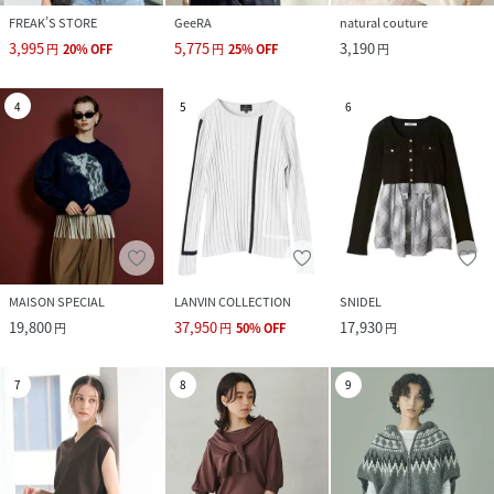
FREAK’S STORE
GeeRA
natural couture
3,995
5,775
3,190
円
20
%
OFF
円
25
%
OFF
円
4
5
6
MAISON SPECIAL
LANVIN COLLECTION
SNIDEL
19,800
37,950
17,930
円
円
50
%
OFF
円
7
8
9