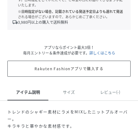
いたします。
※日時指定がない場合、記載されている発送予定日よりも遅れて発送
される場合がございますので、あらかじめご了承ください。
local_shipping
3,980
円以上の購入で送料無料
アプリならポイント最大3倍！
毎月エントリー＆条件達成が必要です。
詳しくはこちら
Rakuten Fashionアプリで購入する
アイテム説明
サイズ
レビュー(-)
トレンドのシャギー素材にラメをMIXしたニットプルオーバ
ー。
キラキラと華やかな素材感です。