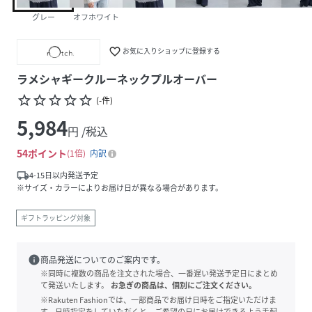
グレー
オフホワイト
favorite_border
お気に入りショップに登録する
ラメシャギークルーネックプルオーバー
star_border
star_border
star_border
star_border
star_border
(
-
件
)
5,984
円 /税込
54
ポイント
1倍
内訳
local_shipping
4-15日以内発送予定
※サイズ・カラーによりお届け日が異なる場合があります。
ギフトラッピング対象
info
商品発送についてのご案内です。
※同時に複数の商品を注文された場合、一番遅い発送予定日にまとめ
て発送いたします。
お急ぎの商品は、個別にご注文ください。
※Rakuten Fashionでは、一部商品でお届け日時をご指定いただけま
す。日時指定をしていただくと、ご希望の日にお届けできるよう手配