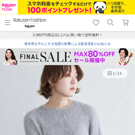
menu
home
search
favorite_border
shopping_cart
lock_outline
メニュー
トップ
検索
お気に入り
カート
ログイン
3,980円(税込)以上のお買い物で送料無料！
熊本県を中心とする地震の影響による配送遅延のお知らせ
1
/
24