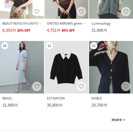
BEAUTY&YOUTH UNITED ARROWS
UNITED ARROWS green label relaxing
Curensology
8,393
4,752
31,900
円
30
%
OFF
円
40
%
OFF
円
10
11
12
BEIGE,
ESTNATION
NOBLE
31,900
30,800
29,700
円
円
円
more
navigate_next