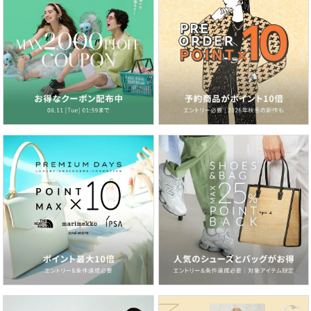
♢商品をお気に入り登録！
完売商品の再入荷やラスト1点の通知、セール開始時にお知
らせ！
♢"XU/Chikashitsu＋"をお気に入りブランドに登録！
新商品や再入荷など、ブランド最新情報をいち早くお知ら
せ！
是非、ご活用いただきお買い物をお楽しみください
♢取り扱いの商品に関して
当店で取り扱っております商品は、ブランド側と直接契約を
交わした上で、輸入(仕入れ)をしておりますので、すべて正
規品です。全ブランド公認の正規販売店でございます。国内
にて検品・管理・発送を行っております。
中綿ダウンジャケット/ウェロンジャケット/ショートダウン/
オーバーサイズアウター/メンズアウター/レディースアウタ
ー/ユニセックスダウン/ストリートファッション/カジュアル
コーデ/冬アウター/軽量ダウン/防寒ジャケット/暖かいアウ