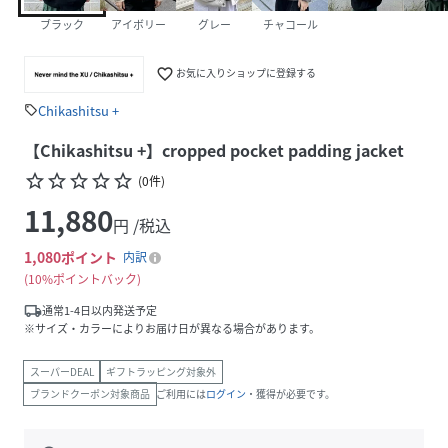
ブラック
アイボリー
グレー
チャコール
favorite_border
お気に入りショップに登録する
Chikashitsu +
sell
【Chikashitsu +】cropped pocket padding jacket
star_border
star_border
star_border
star_border
star_border
(
0
件
)
11,880
円 /税込
1,080
ポイント
内訳
10%ポイントバック
local_shipping
通常1-4日以内発送予定
※サイズ・カラーによりお届け日が異なる場合があります。
スーパーDEAL
ギフトラッピング対象外
ブランドクーポン対象商品
ご利用には
ログイン
・獲得が必要です。