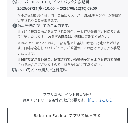
schedule
スーパーDEAL
10
%ポイントバック対象期間
2026/07/29(水) 10:00
〜
2026/08/12(水) 09:59
※本対象期間終了後、同一商品にてスーパーDEALキャンペーンが継続
実施されることがあります。
info
商品発送についてのご案内です。
※同時に複数の商品を注文された場合、一番遅い発送予定日にまとめ
て発送いたします。
お急ぎの商品は、個別にご注文ください。
※Rakuten Fashionでは、一部商品でお届け日時をご指定いただけま
す。日時指定をしていただくと、ご希望の日にお届けできるよう手配
いたします。
※日時指定がない場合、記載されている発送予定日よりも遅れて発送
される場合がございますので、あらかじめご了承ください。
local_shipping
3,980
円以上の購入で送料無料
アプリならポイント最大3倍！
毎月エントリー＆条件達成が必要です。
詳しくはこちら
Rakuten Fashionアプリで購入する