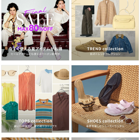
ター/トレンドダウン/ビッグシルエット/シンプルダウン/通
勤アウター/デイリーウェア/韓国ファッション/おしゃれダウ
ン
性別タイプ
ユニセックス
原産国
韓国
素材
ポリエステル100%_中綿:ウェロン
サイズ
ONE SIZE
クリーニング
-
品番
MX0678_23811260
(
23811260-004-001 MX0678
)