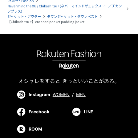
Rakuten Fashion
navigate_next
Never mind the XU / Chikashitsu+ (ネバーマインドザエックスユー／チカシ
navigate_next
ツプラス)
ジャケット・アウター
ダウンジャケット・ダウンベスト
navigate_next
navigate_next
【Chikashitsu +】cropped pocket padding jacket
Instagram
WOMEN
/
MEN
Facebook
LINE
ROOM