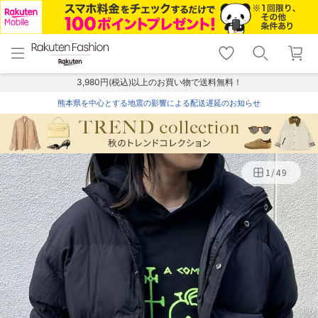
menu
home
search
favorite_border
shopping_cart
lock_outline
メニュー
トップ
検索
お気に入り
カート
ログイン
3,980円(税込)以上のお買い物で送料無料！
熊本県を中心とする地震の影響による配送遅延のお知らせ
1
/
49