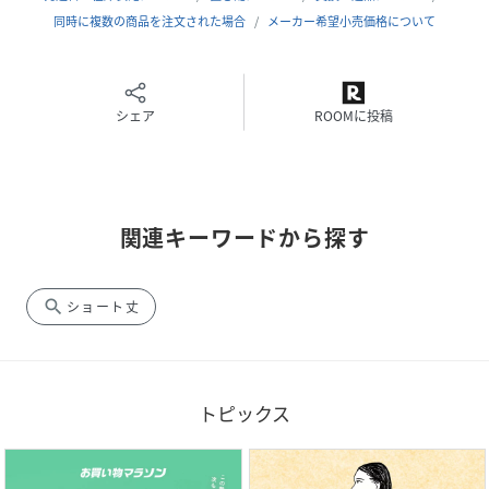
材に応じて1cm～3cmまでの差も生じます。予めご了承くだ
同時に複数の商品を注文された場合
メーカー希望小売価格について
さい。
♢ブランド説明
シェア
ROOMに投稿
【Chikashitsu+/チカシツプラス】
"シンプル"且つ"ニュアンス"で提案するunisexfashionを表
現し、ディテールにこだわった独自のセレクトを展開するシ
ョップChikashitsu+(チカシツプラス)
ユニセックス、ジャンルレスなデザインにこだわったアイテ
関連キーワードから探す
ムがリーズナブルな価格で手に入ります。
アジアや世界中からさまざまな感性をMIXし、日本で数の少
ない新鋭ブランドや韓国デザイナーズブランドも数多く取り
search
ショート丈
揃えており、ストリート、モード、カジュアル、綺麗目、シ
ンプル、リラックススタイルなど様々なスタイリングをお楽
しみいただけます。
“自分らしさ”の表現が必ず見つかる。そんなラインナップで
トピックス
一期一会の高揚を感じながらお買い物をお楽しみください。
【お買い物ガイド】