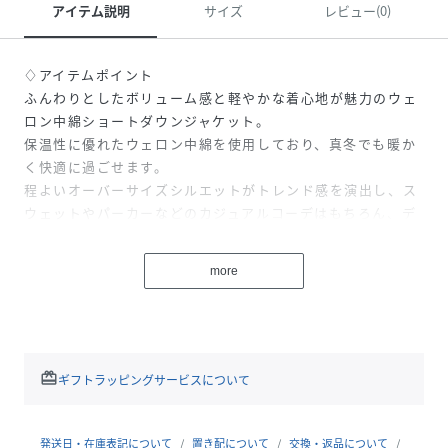
アイテム説明
サイズ
レビュー(0)
♢アイテムポイント
ふんわりとしたボリューム感と軽やかな着心地が魅力のウェ
ロン中綿ショートダウンジャケット。
保温性に優れたウェロン中綿を使用しており、真冬でも暖か
く快適に過ごせます。
程よいオーバーサイズシルエットがトレンド感を演出し、ス
ウェットやパーカーなどのカジュアルコーデはもちろん、デ
ニムやワイドパンツとも相性抜群。
さらに、軽量で動きやすくデイリーユースにぴったり。
more
アイボリー・グレー・チャコール・ブラックの４色展開で、
男女問わず着用しやすい今季注目の万能アウターです。
♢着用画像はフラッシュの加減で実際の製品と色味等が異な
る場合がございますので、詳細のズームアップ画像をご確認
redeem
ギフトラッピングサービスについて
ください。
♢サイズは、測定方法と測定者によって誤差があります。素
発送日・在庫表記について
置き配について
交換・返品について