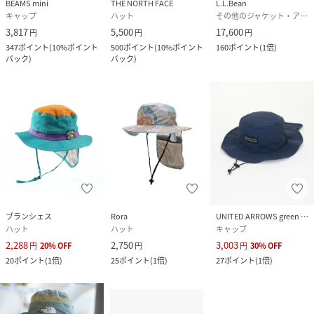
BEAMS mini
THE NORTH FACE
L.L.Bean
キャップ
ハット
その他のジャケット・アウター
3,817
5,500
17,600
円
円
円
347
ポイント
(
10%ポイント
500
ポイント
(
10%ポイント
160
ポイント
(
1倍
)
バック
)
バック
)
ブランシェス
Rora
UNITED ARROWS green label relaxing
ハット
ハット
キャップ
2,288
2,750
3,003
円
20
%
OFF
円
円
30
%
OFF
20
ポイント
(
1倍
)
25
ポイント
(
1倍
)
27
ポイント
(
1倍
)