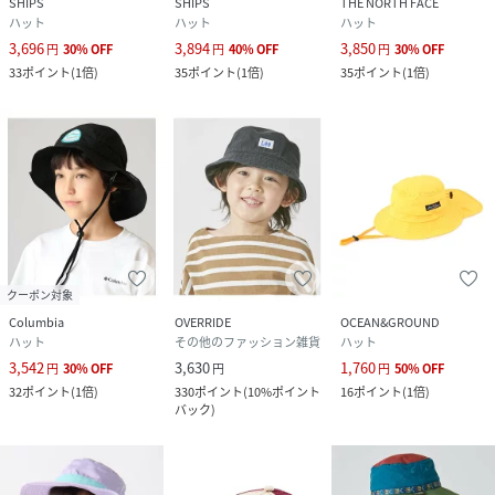
SHIPS
SHIPS
THE NORTH FACE
ハット
ハット
ハット
3,696
3,894
3,850
円
30
%
OFF
円
40
%
OFF
円
30
%
OFF
33
ポイント
(
1倍
)
35
ポイント
(
1倍
)
35
ポイント
(
1倍
)
クーポン対象
Columbia
OVERRIDE
OCEAN&GROUND
ハット
その他のファッション雑貨
ハット
3,542
3,630
1,760
円
30
%
OFF
円
円
50
%
OFF
32
ポイント
(
1倍
)
330
ポイント
(
10%ポイント
16
ポイント
(
1倍
)
バック
)