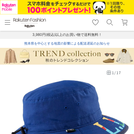
menu
home
search
favorite_border
shopping_cart
lock_outline
メニュー
トップ
検索
お気に入り
カート
ログイン
3,980円(税込)以上のお買い物で送料無料！
熊本県を中心とする地震の影響による配送遅延のお知らせ
1
/
17