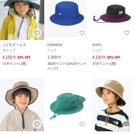
こども ビームス
OVERRIDE
SHIPS
キャップ
ハット
ハット
4,158
3,300
4,158
円
30
%
OFF
円
円
30
%
OFF
37
ポイント
(
1倍
)
300
ポイント
(
10%ポイント
37
ポイント
(
1倍
)
バック
)