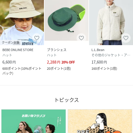
クーポン対象
BEBE ONLINE STORE
ブランシェス
L.L.Bean
ハット
ハット
その他のジャケット・アウター
6,600
2,288
17,600
円
円
20
%
OFF
円
600
ポイント
(
10%ポイント
20
ポイント
(
1倍
)
160
ポイント
(
1倍
)
バック
)
トピックス