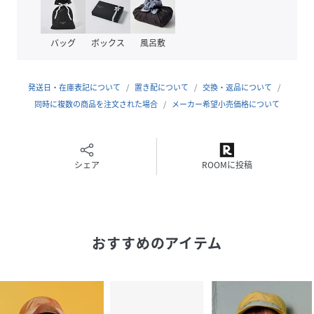
原産国
中国
バッグ
ボックス
風呂敷
素材
身頃部分:ナイロン100%
裏地とスエットバンド:ポリエステル100%
付属部分を除く
発送日・在庫表記について
置き配について
交換・返品について
同時に複数の商品を注文された場合
メーカー希望小売価格について
サイズ
S、M
品番
MW4858_513083
(
513083-907-003 MW4858
)
シェア
ROOMに投稿
おすすめのアイテム