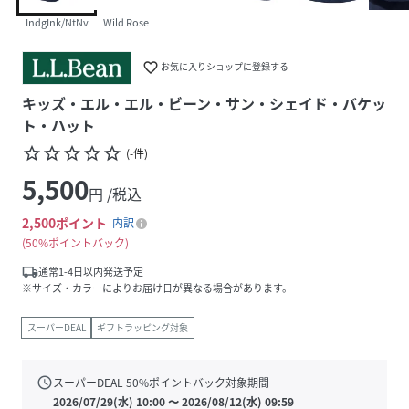
IndgInk/NtNv
Wild Rose
favorite_border
お気に入りショップに登録する
キッズ・エル・エル・ビーン・サン・シェイド・バケッ
ト・ハット
star_border
star_border
star_border
star_border
star_border
(
-
件
)
5,500
円 /税込
2,500
ポイント
内訳
50%ポイントバック
local_shipping
通常1-4日以内発送予定
※サイズ・カラーによりお届け日が異なる場合があります。
スーパーDEAL
ギフトラッピング対象
schedule
スーパーDEAL
50
%ポイントバック対象期間
2026/07/29(水) 10:00
〜
2026/08/12(水) 09:59