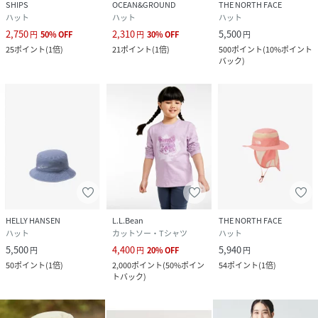
SHIPS
OCEAN&GROUND
THE NORTH FACE
ハット
ハット
ハット
2,750
2,310
5,500
円
50
%
OFF
円
30
%
OFF
円
25
ポイント
(
1倍
)
21
ポイント
(
1倍
)
500
ポイント
(
10%ポイント
バック
)
HELLY HANSEN
L.L.Bean
THE NORTH FACE
ハット
カットソー・Tシャツ
ハット
5,500
4,400
5,940
円
円
20
%
OFF
円
50
ポイント
(
1倍
)
2,000
ポイント
(
50%ポイン
54
ポイント
(
1倍
)
トバック
)