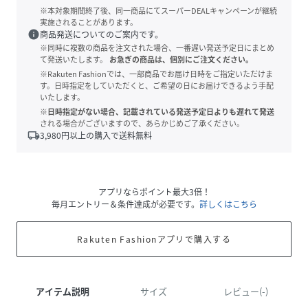
※本対象期間終了後、同一商品にてスーパーDEALキャンペーンが継続
実施されることがあります。
info
商品発送についてのご案内です。
※同時に複数の商品を注文された場合、一番遅い発送予定日にまとめ
て発送いたします。
お急ぎの商品は、個別にご注文ください。
※Rakuten Fashionでは、一部商品でお届け日時をご指定いただけま
す。日時指定をしていただくと、ご希望の日にお届けできるよう手配
いたします。
※日時指定がない場合、記載されている発送予定日よりも遅れて発送
される場合がございますので、あらかじめご了承ください。
local_shipping
3,980
円以上の購入で送料無料
アプリならポイント最大3倍！
毎月エントリー＆条件達成が必要です。
詳しくはこちら
Rakuten Fashionアプリで購入する
アイテム説明
サイズ
レビュー(-)