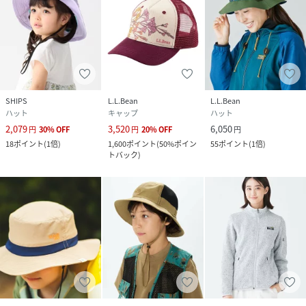
SHIPS
L.L.Bean
L.L.Bean
ハット
キャップ
ハット
2,079
3,520
6,050
円
30
%
OFF
円
20
%
OFF
円
18
ポイント
(
1倍
)
1,600
ポイント
(
50%ポイン
55
ポイント
(
1倍
)
トバック
)