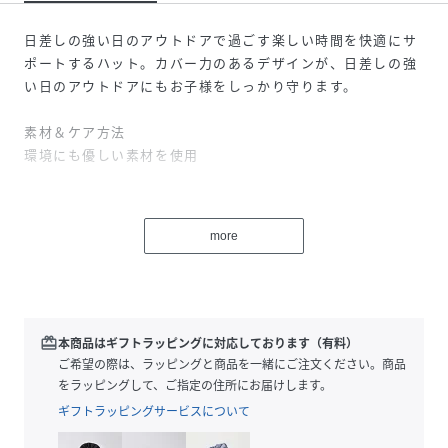
日差しの強い日のアウトドアで過ごす楽しい時間を快適にサ
ポートするハット。カバー力のあるデザインが、日差しの強
い日のアウトドアにもお子様をしっかり守ります。
素材＆ケア方法
環境にも優しい素材を使用
追加情報
広いつばがカバー力を発揮、頭周りに調節可能なバンジーコ
more
ードとコードロック付きでしっかりフィット
あご部分にフィットの調節が可能なストラップとコードロッ
ク付きで、アクティビティ中の安全を高めます
後ろにフラップ付きで、首元も日差しから守ります
フラップは使用しないときは内側に収納できるデザイン
redeem
本商品はギフトラッピングに対応しております（有料）
ライニングとスウェットバンドは通気性のあるメッシュ素材
ご希望の際は、ラッピングと商品を一緒にご注文ください。商品
をラッピングして、ご指定の住所にお届けします。
ギフトラッピングサービスについて
性別タイプ
キッズ