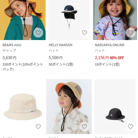
BEAMS mini
HELLY HANSEN
NARUMIYA ONLINE
キャップ
ハット
ハット
3,630
5,500
2,156
円
円
円
60
%
OFF
330
ポイント
(
10%ポイント
50
ポイント
(
1倍
)
19
ポイント
(
1倍
)
バック
)