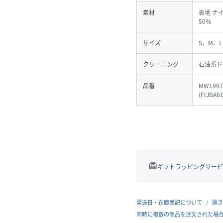
素材
表地 ナイ
50%
サイズ
S、M、L
クリーニング
石油系ド
品番
MW1997
(
FIJBA6
redeem
ギフトラッピングサービ
発送日・在庫表記について
置き
同時に複数の商品を注文された場