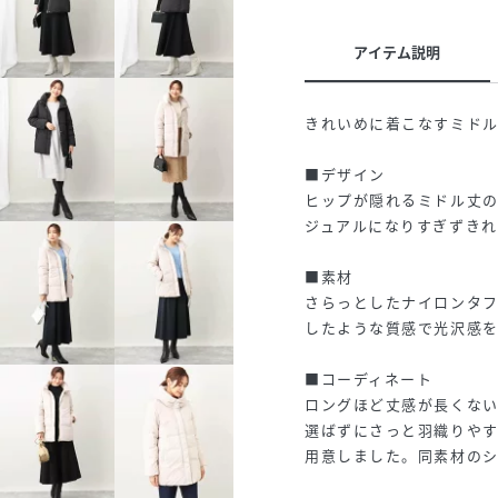
アイテム説明
きれいめに着こなすミド
■デザイン
ヒップが隠れるミドル丈
ジュアルになりすぎずき
■素材
さらっとしたナイロンタフ
したような質感で光沢感
■コーディネート
ロングほど丈感が長くない
選ばずにさっと羽織りやす
用意しました。同素材の