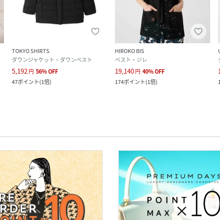
TOKYO SHIRTS
HIROKO BIS
ダウンジャケット・ダウンベスト
ベスト・ジレ
5,192
19,140
円
56
%
OFF
円
40
%
OFF
47
ポイント
(
1倍
)
174
ポイント
(
1倍
)