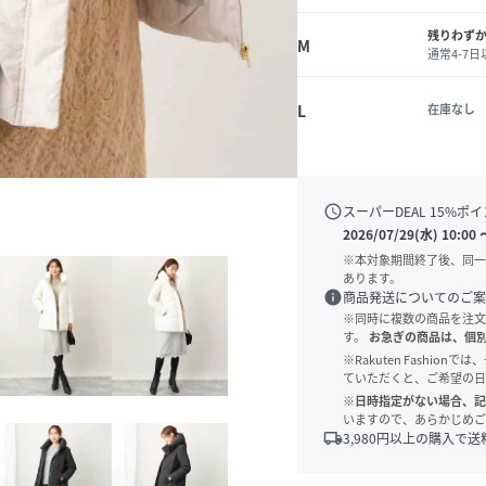
残りわず
M
通常4-7
L
在庫なし
schedule
スーパーDEAL
15
%ポイ
2026/07/29(水) 10:00
※本対象期間終了後、同一
あります。
info
商品発送についてのご案
※同時に複数の商品を注文
す。
お急ぎの商品は、個
※Rakuten Fashi
ていただくと、ご希望の日
※日時指定がない場合、記
いますので、あらかじめご
local_shipping
3,980
円以上の購入で送