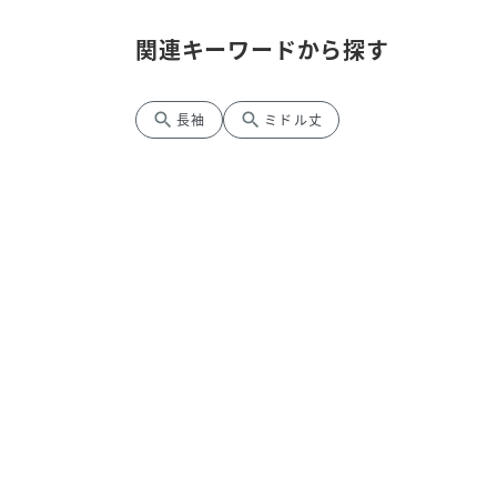
関連キーワードから探す
search
search
長袖
ミドル丈