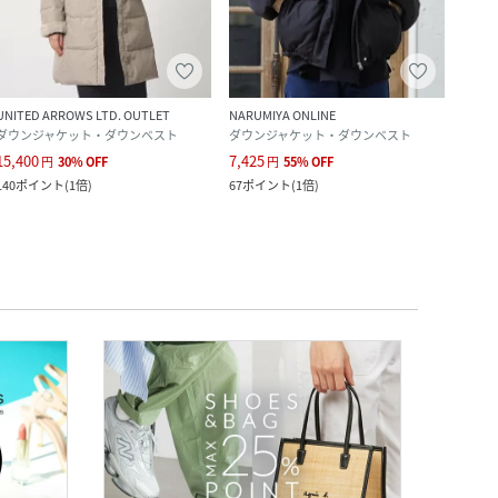
クー
UNITED ARROWS LTD. OUTLET
NARUMIYA ONLINE
NANO 
ダウンジャケット・ダウンベスト
ダウンジャケット・ダウンベスト
ダウ
15,400
7,425
14,7
円
30
%
OFF
円
55
%
OFF
140
ポイント
(
1倍
)
67
ポイント
(
1倍
)
1,344