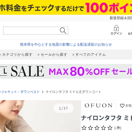
新規登録＆回答
熊本県を中心とする地震の影響による配送遅延のお知らせ
カテゴリから探す
セールから探す
すべてのアイテム
ンジャケット・ダウンベスト
ナイロンタフタ ミドル丈ダウンコート
navigate_next
favorite_border
お気
1
/
37
ナイロンタフタ ミ
star_border
star_border
star_border
star_border
star_border
(
-
件
)