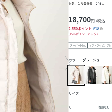
201
お気に入り登録数：
人
18,700
円 /税込
2,550
ポイント
内訳
15%ポイントバック
スーパーDEAL
ギフトラッピング対
カラー：
グレージュ
サイズ
S
在庫なし