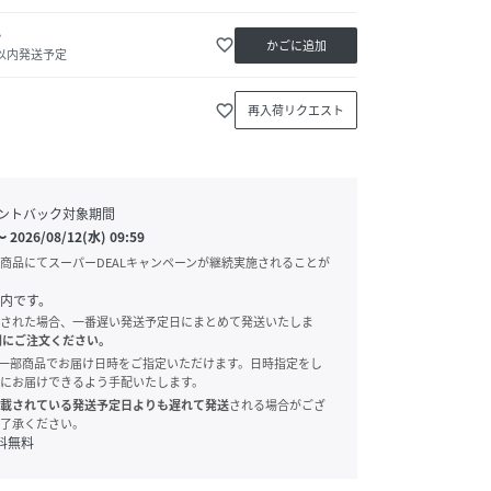
か
favorite_border
かごに追加
日以内発送予定
favorite_border
再入荷リクエスト
ントバック対象期間
〜
2026/08/12(水) 09:59
商品にてスーパーDEALキャンペーンが継続実施されることが
内です。
された場合、一番遅い発送予定日にまとめて発送いたしま
別にご注文ください。
onでは、一部商品でお届け日時をご指定いただけます。日時指定をし
にお届けできるよう手配いたします。
載されている発送予定日よりも遅れて発送
される場合がござ
了承ください。
料無料