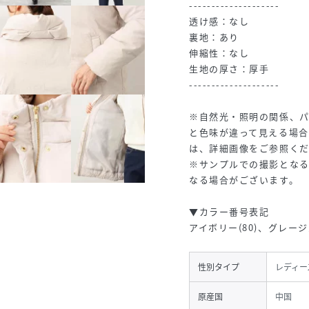
--------------------
透け感：なし
裏地：あり
伸縮性：なし
生地の厚さ：厚手
--------------------
※自然光・照明の関係、
と色味が違って見える場
は、詳細画像をご参照く
※サンプルでの撮影とな
なる場合がございます。
▼カラー番号表記
アイボリー(80)、グレージュ
性別タイプ
レディー
原産国
中国