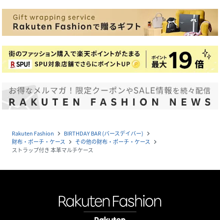
Rakuten Fashion
BIRTHDAY BAR (バースデイバー)
navigate_next
navigate_next
財布・ポーチ・ケース
その他の財布・ポーチ・ケース
navigate_next
navigate_next
ストラップ付き 本革マルチケース