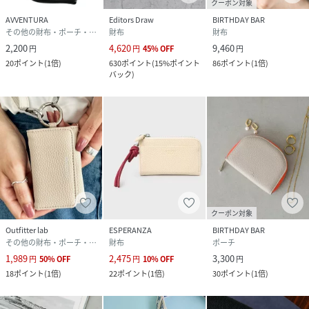
クーポン対象
AVVENTURA
Editors Draw
BIRTHDAY BAR
その他の財布・ポーチ・ケース
財布
財布
2,200
4,620
9,460
円
円
45
%
OFF
円
20
ポイント
(
1倍
)
630
ポイント
(
15%ポイント
86
ポイント
(
1倍
)
バック
)
クーポン対象
Outfitter lab
ESPERANZA
BIRTHDAY BAR
その他の財布・ポーチ・ケース
財布
ポーチ
1,989
2,475
3,300
円
50
%
OFF
円
10
%
OFF
円
18
ポイント
(
1倍
)
22
ポイント
(
1倍
)
30
ポイント
(
1倍
)