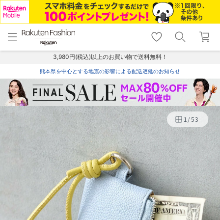
menu
home
search
favorite_border
shopping_cart
lock_outline
メニュー
トップ
検索
お気に入り
カート
ログイン
3,980円(税込)以上のお買い物で送料無料！
熊本県を中心とする地震の影響による配送遅延のお知らせ
1
/
53