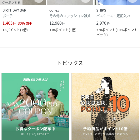
クーポン対象
BIRTHDAY BAR
collex
SHIPS
ポーチ
その他のファッション雑貨
パスケース・定期入れ
1,463
12,980
2,970
円
30
%
OFF
円
円
13
ポイント
(
1倍
)
118
ポイント
(
1倍
)
270
ポイント
(
10%ポイント
バック
)
トピックス