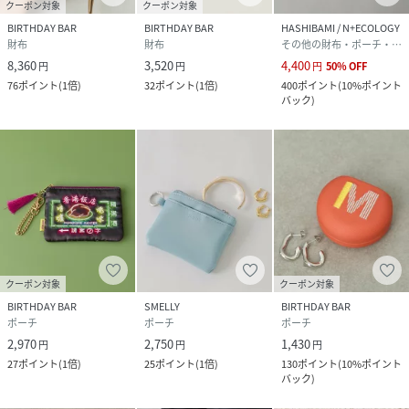
クーポン対象
クーポン対象
BIRTHDAY BAR
BIRTHDAY BAR
HASHIBAMI / N+ECOLOGY
財布
財布
その他の財布・ポーチ・ケース
8,360
3,520
4,400
円
円
円
50
%
OFF
76
ポイント
(
1倍
)
32
ポイント
(
1倍
)
400
ポイント
(
10%ポイント
バック
)
クーポン対象
クーポン対象
BIRTHDAY BAR
SMELLY
BIRTHDAY BAR
ポーチ
ポーチ
ポーチ
2,970
2,750
1,430
円
円
円
27
ポイント
(
1倍
)
25
ポイント
(
1倍
)
130
ポイント
(
10%ポイント
バック
)