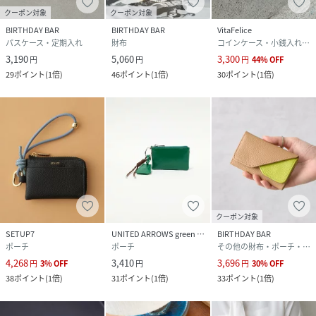
クーポン対象
クーポン対象
BIRTHDAY BAR
BIRTHDAY BAR
VitaFelice
パスケース・定期入れ
財布
コインケース・小銭入れ・札入れ
3,190
5,060
3,300
円
円
円
44
%
OFF
29
ポイント
(
1倍
)
46
ポイント
(
1倍
)
30
ポイント
(
1倍
)
クーポン対象
SETUP7
UNITED ARROWS green label relaxing
BIRTHDAY BAR
ポーチ
ポーチ
その他の財布・ポーチ・ケース
4,268
3,410
3,696
円
3
%
OFF
円
円
30
%
OFF
38
ポイント
(
1倍
)
31
ポイント
(
1倍
)
33
ポイント
(
1倍
)