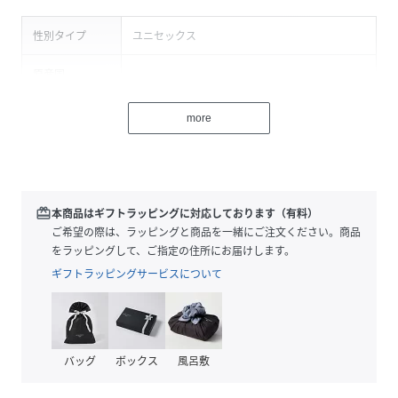
性別タイプ
ユニセックス
原産国
-
素材
牛革
more
サイズ
FREE
品番
MV9789_BBG5049941A0003
(
BBG5049941A0003-o-1 MV9789
)
redeem
本商品はギフトラッピングに対応しております（有料）
ご希望の際は、ラッピングと商品を一緒にご注文ください。商品
をラッピングして、ご指定の住所にお届けします。
ギフトラッピングサービスについて
バッグ
ボックス
風呂敷