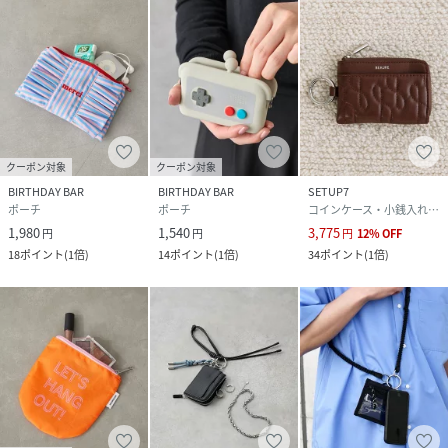
クーポン対象
クーポン対象
BIRTHDAY BAR
BIRTHDAY BAR
SETUP7
ポーチ
ポーチ
コインケース・小銭入れ・札入れ
1,980
1,540
3,775
円
円
円
12
%
OFF
18
ポイント
(
1倍
)
14
ポイント
(
1倍
)
34
ポイント
(
1倍
)