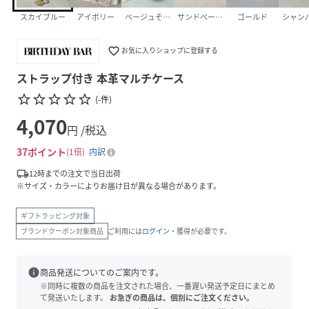
スカイブルー
アイボリー
ベージュその他1
サンドベージュ
ゴールド
シャン
favorite_border
お気に入りショップに登録する
ストラップ付き 本革マルチケース
star_border
star_border
star_border
star_border
star_border
(
-
件
)
4,070
円 /税込
37
ポイント
1倍
内訳
local_shipping
12時までの注文で当日出荷
※サイズ・カラーによりお届け日が異なる場合があります。
ギフトラッピング対象
ブランドクーポン対象商品
ご利用には
ログイン
・獲得が必要です。
info
商品発送についてのご案内です。
※同時に複数の商品を注文された場合、一番遅い発送予定日にまとめ
て発送いたします。
お急ぎの商品は、個別にご注文ください。