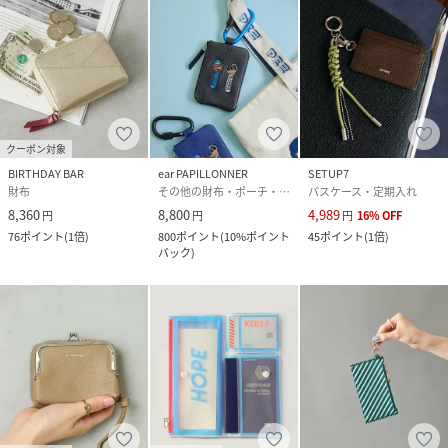
クーポン対象
BIRTHDAY BAR
ear PAPILLONNER
SETUP7
財布
その他の財布・ポーチ・ケース
パスケース・定期入れ
8,360
8,800
4,989
円
円
円
16
%
OFF
76
ポイント
(
1倍
)
800
ポイント
(
10%ポイント
45
ポイント
(
1倍
)
バック
)