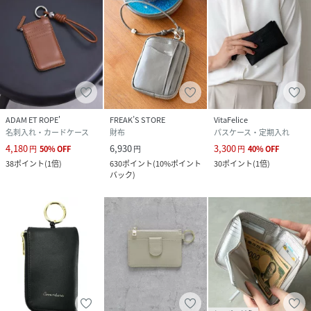
ADAM ET ROPE'
FREAK’S STORE
VitaFelice
名刺入れ・カードケース
財布
パスケース・定期入れ
4,180
6,930
3,300
円
50
%
OFF
円
円
40
%
OFF
38
ポイント
(
1倍
)
630
ポイント
(
10%ポイント
30
ポイント
(
1倍
)
バック
)