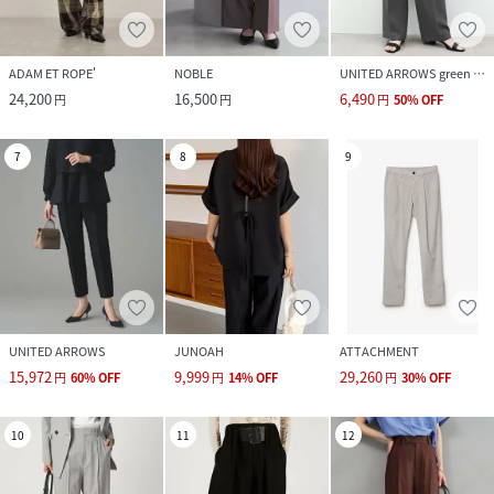
ADAM ET ROPE'
NOBLE
UNITED ARROWS green label relaxing
24,200
16,500
6,490
円
円
円
50
%
OFF
7
8
9
UNITED ARROWS
JUNOAH
ATTACHMENT
15,972
9,999
29,260
円
60
%
OFF
円
14
%
OFF
円
30
%
OFF
10
11
12