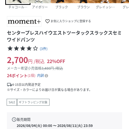
チャコールグレー
アイボリー
ブラック
ブラウン
グレイッシュベージュ
グレ
favorite_border
お気に入りショップに登録する
センタープレスハイウエストツータックスラックスセミ
ワイドパンツ
star
star
star
star
star_border
(
3
件
)
2,700
円 /税込
22
%OFF
メーカー希望小売価格
3,480
円 /税込
24
ポイント
1倍
内訳
local_shipping
4-15日以内発送予定
※サイズ・カラーによりお届け日が異なる場合があります。
SALE
ギフトラッピング対象
schedule
販売期間
2026/08/04(火) 00:00
〜
2026/08/11(火) 23:59