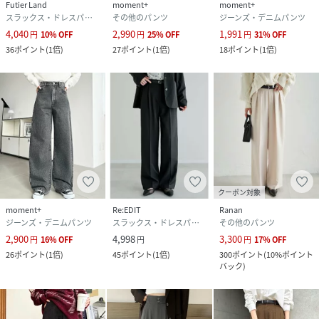
Futier Land
moment+
moment+
スラックス・ドレスパンツ
その他のパンツ
ジーンズ・デニムパンツ
4,040
2,990
1,991
円
10
%
OFF
円
25
%
OFF
円
31
%
OFF
36
ポイント
(
1倍
)
27
ポイント
(
1倍
)
18
ポイント
(
1倍
)
クーポン対象
moment+
Re:EDIT
Ranan
ジーンズ・デニムパンツ
スラックス・ドレスパンツ
その他のパンツ
2,900
4,998
3,300
円
16
%
OFF
円
円
17
%
OFF
26
ポイント
(
1倍
)
45
ポイント
(
1倍
)
300
ポイント
(
10%ポイント
バック
)