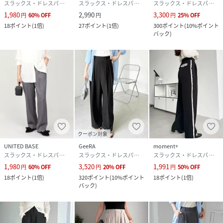
スラックス・ドレスパンツ
スラックス・ドレスパンツ
スラックス・ドレスパンツ
1,980
2,990
3,300
円
60
%
OFF
円
円
25
%
OFF
※商品画像は着用イメージです。光や角度により、実物と色
18
ポイント
(
1倍
)
27
ポイント
(
1倍
)
300
ポイント
(
10%ポイント
味が異なる場合がございます。
バック
)
また表示のサイズ感も実物とは若干異なる場合もございます
ので、予めご了承ください。
※着用、お取り扱いの際は、商品に付いている品質表示とア
テンションタグを必ずご確認ください。
【moment+/モーメントプラス】その瞬間にこの１着と---
より豊かで充実したライフスタイルを目指して、手軽にトレ
クーポン対象
ンドかつベーシックな着回せるアイテムをプチプライスで提
UNITED BASE
GeeRA
moment+
スラックス・ドレスパンツ
スラックス・ドレスパンツ
スラックス・ドレスパンツ
供していきます。
1,980
3,520
1,991
円
60
%
OFF
円
20
%
OFF
円
50
%
OFF
18
ポイント
(
1倍
)
320
ポイント
(
10%ポイント
18
ポイント
(
1倍
)
≪お買い物をよりお楽しみいただくために♪≫
バック
)
☆商品のお気に入り登録
完売カラーの再入荷通知や、完売間近の通知、セールの通知
を受けることができます。