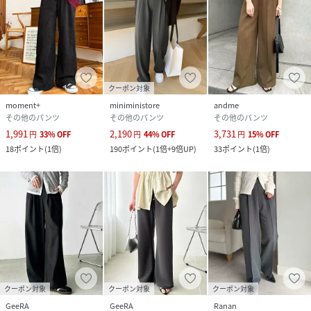
クーポン対象
moment+
miniministore
andme
その他のパンツ
その他のパンツ
その他のパンツ
1,991
2,190
3,731
円
33
%
OFF
円
44
%
OFF
円
15
%
OFF
18
ポイント
(
1倍
)
190
ポイント
(
1倍+9倍UP
)
33
ポイント
(
1倍
)
クーポン対象
クーポン対象
クーポン対象
GeeRA
GeeRA
Ranan