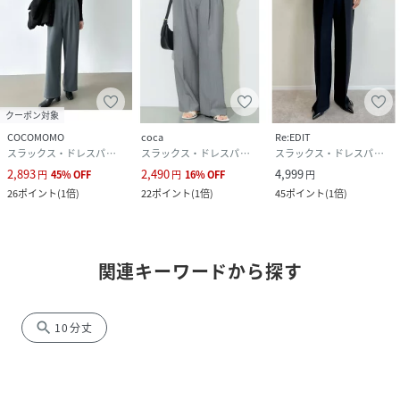
クーポン対象
COCOMOMO
coca
Re:EDIT
スラックス・ドレスパンツ
スラックス・ドレスパンツ
スラックス・ドレスパンツ
2,893
2,490
4,999
円
45
%
OFF
円
16
%
OFF
円
26
ポイント
(
1倍
)
22
ポイント
(
1倍
)
45
ポイント
(
1倍
)
関連キーワードから探す
search
10分丈