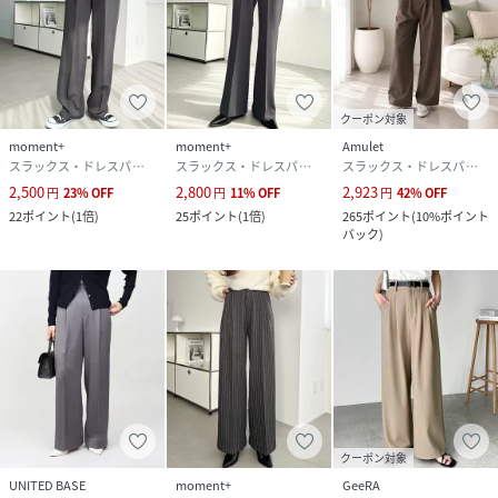
・オフィスカジュアル
～～～～～～～～～～～～～～～
クーポン対象
生地の厚み ふつう
moment+
moment+
Amulet
生地の透け感 アイボリー・グレイッシュベージュ ややあ
スラックス・ドレスパンツ
スラックス・ドレスパンツ
スラックス・ドレスパンツ
り
2,500
2,800
2,923
円
23
%
OFF
円
11
%
OFF
円
42
%
OFF
生地の伸縮性 なし
22
ポイント
(
1倍
)
25
ポイント
(
1倍
)
265
ポイント
(
10%ポイント
生地の光沢感 ややあり
バック
)
ポケット あり
裏地 なし
ウエストゴム 後ろゴム・フロントファスナー
～～～～～～～～～～～～～～～
※着用時の摩擦等で毛玉が発生した場合は、引っ張って取ろ
クーポン対象
うとせず、ハサミや毛玉取り器等で、ひとつひとつ取り除い
UNITED BASE
moment+
GeeRA
てください。