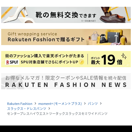
Rakuten Fashion
moment+ (モーメントプラス)
パンツ
navigate_next
navigate_next
navigate_next
スラックス・ドレスパンツ
navigate_next
センタープレスハイウエストツータックスラックスセミワイドパンツ