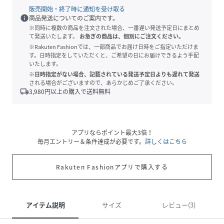
販売開始・終了時に通知を受け取る
info
商品発送についてのご案内です。
※同時に複数の商品を注文された場合、一番遅い発送予定日にまとめ
て発送いたします。
お急ぎの商品は、個別にご注文ください。
※Rakuten Fashionでは、一部商品でお届け日時をご指定いただけま
す。日時指定をしていただくと、ご希望の日にお届けできるよう手配
いたします。
※日時指定がない場合、記載されている発送予定日よりも遅れて発送
される場合がございますので、あらかじめご了承ください。
local_shipping
3,980
円以上の購入で送料無料
アプリならポイント最大3倍！
毎月エントリー＆条件達成が必要です。
詳しくはこちら
Rakuten Fashionアプリで購入する
アイテム説明
サイズ
レビュー(3)