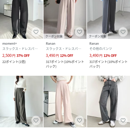
☆ブランドのお気に入り登録
新商品や再入荷など、いち早くブランドのお得な情報を受け
取ることができます。
性別タイプ
レディース
クーポン対象
クーポン対象
moment+
Ranan
Ranan
原産国
中国
スラックス・ドレスパンツ
スラックス・ドレスパンツ
その他のパンツ
2,500
3,490
3,490
円
37
%
OFF
円
12
%
OFF
円
12
%
OFF
素材
本体; ポリエステル95%, ポリウレタン5%
22
ポイント
(
1倍
)
317
ポイント
(
10%ポイント
317
ポイント
(
10%ポイント
バック
)
バック
)
サイズ
S、M、L
品番
MV9097_mt03465
(
mt03465-5-1 MV9097
)