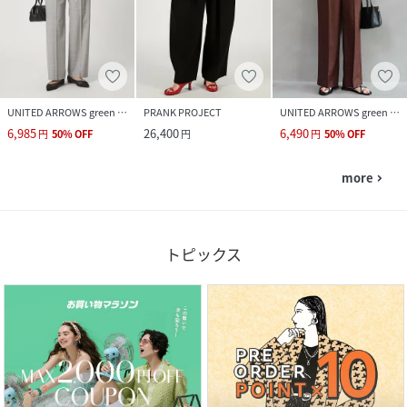
UNITED ARROWS green label relaxing
PRANK PROJECT
UNITED ARROWS green label relaxing
6,985
26,400
6,490
円
50
%
OFF
円
円
50
%
OFF
more
navigate_next
トピックス