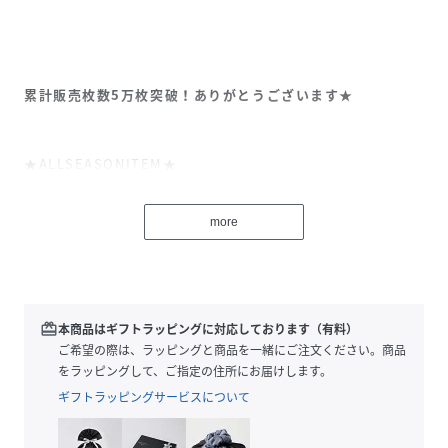
累計販売枚数5万枚突破！ありがとうございます★
★ALLSEASONITEM★
【きれいに魅せるゆるっとワイドなツータックパンツ！】
more
◆Design
・マニッシュでスマートな印象をもつワイドシルエットのセ
ンタープレスパンツ。
・とろみと落ち感が絶妙なカットジョーゼットを使用しまし
redeem
本商品はギフトラッピングに対応しております（有料）
た。
ご希望の際は、ラッピングと商品を一緒にご注文ください。商品
・ダボっとワイドなシルエットが今っぽく、ファスナーの比
をラッピングして、ご指定の住所にお届けします。
翼とハイウエストがすっきり魅せ。すとんと落ちるセンター
ギフトラッピングサービスについて
プレスがきれいなラインを演出します。
・ウエスト後ろゴムで履き心地もラクちん◎