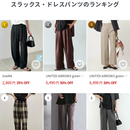
スラックス・ドレスパンツ
のランキング
1
2
3
GeeRA
UNITED ARROWS green label relaxing
UNITED ARROWS green label relaxing
2,860
6,490
6,490
円
35
%
OFF
円
50
%
OFF
円
50
%
OFF
4
5
6