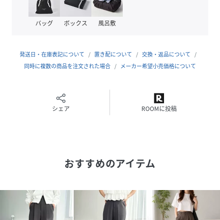
◆Fabric
バッグ
ボックス
風呂敷
・とろみと落ち感があり、キレイ見えするカットジョーゼッ
ト。
・ほどよい厚みとカットジョーゼットならではのやわらかな
発送日・在庫表記について
置き配について
交換・返品について
素材感で、肌をやさしく包み込みます。
同時に複数の商品を注文された場合
メーカー希望小売価格について
・シャリ感のあるざらっとしたドライタッチで、熱がこもり
にくいので着心地も快適◎
◆Styling
シェア
ROOMに投稿
・カットソーやニットと合わせるだけで◎
・シャツやブラウスでキレイ目コーデにも。
◆Appeal
おすすめのアイテム
・オールシーズン
・カラーパンツ
・ハイウエスト
・美シルエット
・大人カジュアル