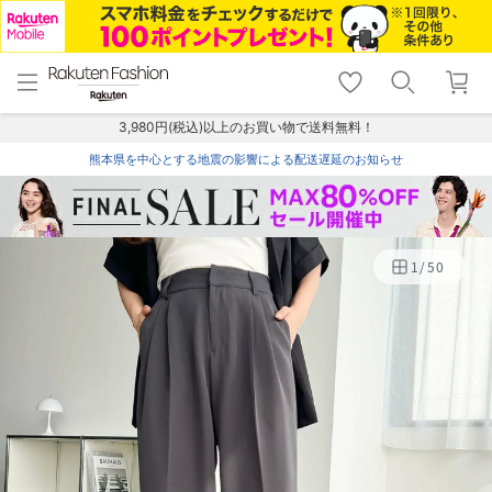
menu
home
search
favorite_border
shopping_cart
lock_outline
メニュー
トップ
検索
お気に入り
カート
ログイン
3,980円(税込)以上のお買い物で送料無料！
熊本県を中心とする地震の影響による配送遅延のお知らせ
1
/
50